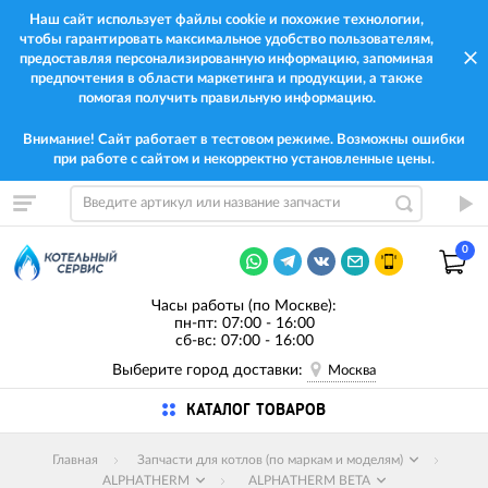
Наш сайт использует файлы cookie и похожие технологии,
чтобы гарантировать максимальное удобство пользователям,
предоставляя персонализированную информацию, запоминая
предпочтения в области маркетинга и продукции, а также
помогая получить правильную информацию.
Внимание! Сайт работает в тестовом режиме. Возможны ошибки
при работе с сайтом и некорректно установленные цены.
0
Часы работы (по Москве):
пн-пт: 07:00 - 16:00
сб-вс: 07:00 - 16:00
Выберите город доставки:
Москва
КАТАЛОГ ТОВАРОВ
Главная
Запчасти для котлов (по маркам и моделям)
ALPHATHERM
ALPHATHERM BETA