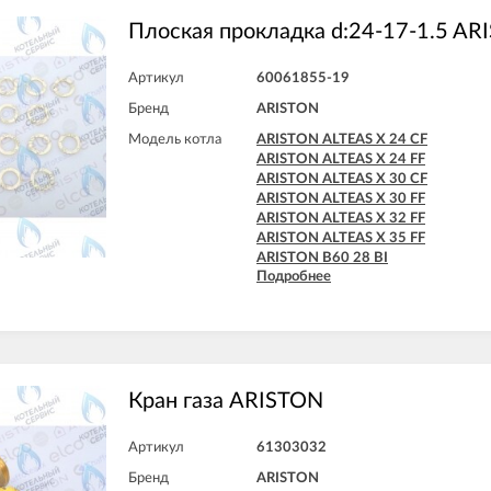
Плоская прокладка d:24-17-1.5 AR
Артикул
60061855-19
Бренд
ARISTON
Модель котла
ARISTON ALTEAS X 24 CF
ARISTON ALTEAS X 24 FF
ARISTON ALTEAS X 30 CF
ARISTON ALTEAS X 30 FF
ARISTON ALTEAS X 32 FF
ARISTON ALTEAS X 35 FF
ARISTON B60 28 BI
Подробнее
ARISTON B60 30 BFFI
ARISTON BS II 15 FF
ARISTON BS II 24 CF
ARISTON BS II 24 CF-EU
ARISTON BS II 24 FF
ARISTON CARES X 15 CF
ARISTON CARES X 15 FF
Кран газа ARISTON
ARISTON CARES X 18 FF
ARISTON CARES X 24 CF
Артикул
61303032
ARISTON CARES X 24 FF
ARISTON CARES X SYSTEM 24 CF
Бренд
ARISTON