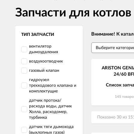
Запчасти для котло
Внимание! К катал
ТИП ЗАПЧАСТИ
вентилятор
дымоудаления
воздухоотводчик
ARISTON GENI
газовый клапан
24/60 BF
гидроузел
Список запч
трехходового клапана и
комплектущие
145 товаро
датчик протока/
расхода воды, датчик
Холла, расходомер,
Показано 30 из 15
турбинка
датчик тяги дымохода
(выхлопных газов)