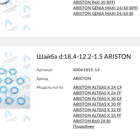
ARISTON MATIS 24 CF-EU
ARISTON B60 30 BFFI
ARISTON MATIS 24 FF
ARISTON GENIA MAXI 24/60 BFFI
ARISTON GENIA MAXI 24/60 BI
Шайба d:18.4-12.2-1.5 ARISTON
Артикул
60061855-14
Бренд
ARISTON
Модель котла
ARISTON ALTEAS X 24 CF
ARISTON ALTEAS X 24 FF
ARISTON ALTEAS X 30 CF
ARISTON ALTEAS X 30 FF
ARISTON ALTEAS X 32 FF
ARISTON ALTEAS X 35 FF
ARISTON B60 28 BI
Подробнее
ARISTON B60 30 BFFI
ARISTON CARES X 15 CF
ARISTON CARES X 15 FF