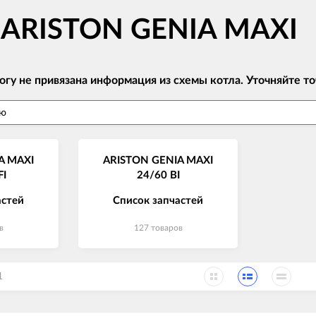
в ARISTON GENIA MAXI
огу не привязана информация из схемы котла. Уточняйте
A MAXI
ARISTON GENIA MAXI
FI
24/60 BI
астей
Список запчастей
в
127 товаров
1