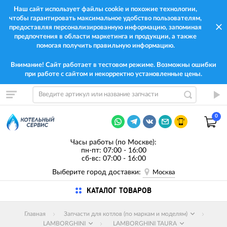
Наш сайт использует файлы cookie и похожие технологии,
чтобы гарантировать максимальное удобство пользователям,
предоставляя персонализированную информацию, запоминая
предпочтения в области маркетинга и продукции, а также
помогая получить правильную информацию.
Внимание! Сайт работает в тестовом режиме. Возможны ошибки
при работе с сайтом и некорректно установленные цены.
0
Часы работы (по Москве):
пн-пт: 07:00 - 16:00
сб-вс: 07:00 - 16:00
Выберите город доставки:
Москва
КАТАЛОГ ТОВАРОВ
Главная
Запчасти для котлов (по маркам и моделям)
LAMBORGHINI
LAMBORGHINI TAURA