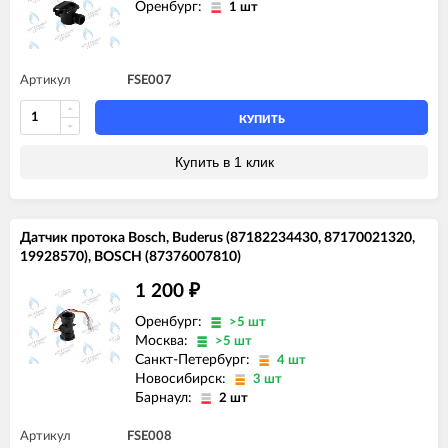
Оренбург:
1 шт
Артикул
FSE007
КУПИТЬ
Купить в 1 клик
Датчик протока Bosch, Buderus (87182234430, 87170021320,
19928570), BOSCH (87376007810)
1 200
₽
Оренбург:
>5 шт
Москва:
>5 шт
Санкт-Петербург:
4 шт
Новосибирск:
3 шт
Барнаул:
2 шт
Артикул
FSE008