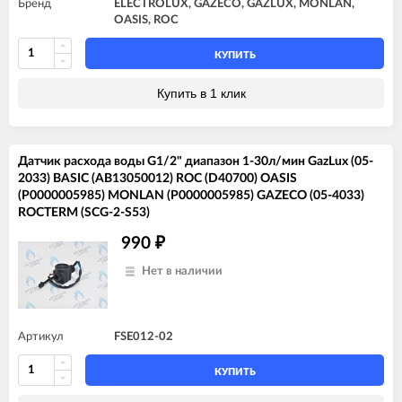
Бренд
ELECTROLUX, GAZECO, GAZLUX, MONLAN,
OASIS, ROC
КУПИТЬ
Купить в 1 клик
Датчик расхода воды G1/2" диапазон 1-30л/мин GazLux (05-
2033) BASIC (AB13050012) ROC (D40700) OASIS
(P0000005985) MONLAN (P0000005985) GAZECO (05-4033)
ROCTERM (SCG-2-S53)
990
₽
Нет в наличии
Артикул
FSE012-02
КУПИТЬ