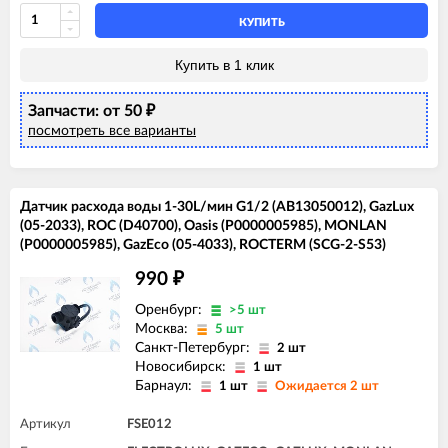
КУПИТЬ
Купить в 1 клик
Запчасти: от 50
₽
посмотреть все варианты
Датчик расхода воды 1-30L/мин G1/2 (AB13050012), GazLux
(05-2033), ROC (D40700), Oasis (P0000005985), MONLAN
(P0000005985), GazEco (05-4033), ROCTERM (SCG-2-S53)
990
₽
Оренбург:
>5 шт
Москва:
5 шт
Санкт-Петербург:
2 шт
Новосибирск:
1 шт
Барнаул:
1 шт
Ожидается 2 шт
Артикул
FSE012