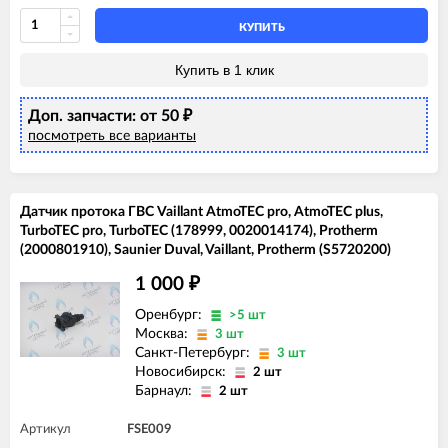
КУПИТЬ
Купить в 1 клик
Доп. запчасти: от 50
₽
посмотреть все варианты
Датчик протока ГВС Vaillant AtmoTEC pro, AtmoTEC plus,
TurboTEC pro, TurboTEC (178999, 0020014174), Protherm
(2000801910), Saunier Duval, Vaillant, Protherm (S5720200)
1 000
₽
Оренбург:
>5 шт
Москва:
3 шт
Санкт-Петербург:
3 шт
Новосибирск:
2 шт
Барнаул:
2 шт
Артикул
FSE009