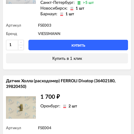
Санкт-Петербург:
>5 шт
Новосибирск:
1 шт
Барнаул:
1 шт
Артикул
FSE003
Бренд
VIESSMANN
КУПИТЬ
Купить в 1 клик
Датчик Холла (расходомер) FERROLI Divatop (36402180,
39820450)
1 700
₽
Оренбург:
2 шт
Артикул
FSE004