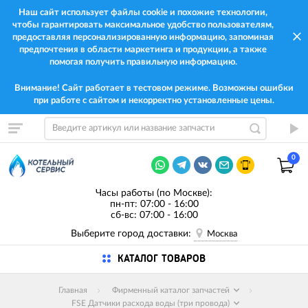
Наш сайт использует файлы cookie и похожие технологии,
чтобы гарантировать максимальное удобство пользователям,
предоставляя персонализированную информацию, запоминая
предпочтения в области маркетинга и продукции, а также
помогая получить правильную информацию.
Внимание! Сайт работает в тестовом режиме. Возможны ошибки
при работе с сайтом и некорректно установленные цены.
0
Часы работы (по Москве):
пн-пт: 07:00 - 16:00
сб-вс: 07:00 - 16:00
Выберите город доставки:
Москва
КАТАЛОГ ТОВАРОВ
Главная
Фирменный каталог запчастей
FSE Датчики расхода воды (три провода)