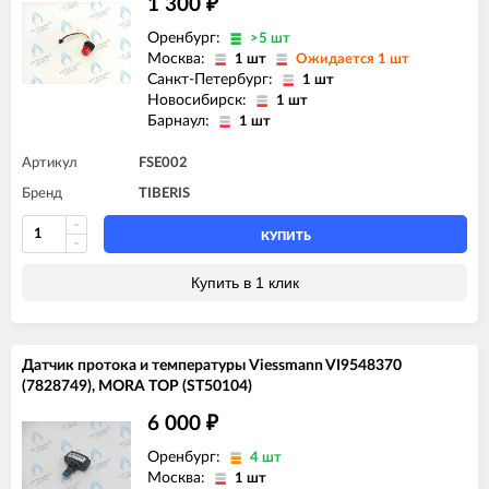
1 300
₽
Оренбург:
>5 шт
Москва:
1 шт
Ожидается 1 шт
Санкт-Петербург:
1 шт
Новосибирск:
1 шт
Барнаул:
1 шт
Артикул
FSE002
Бренд
TIBERIS
КУПИТЬ
Купить в 1 клик
Датчик протока и температуры Viessmann VI9548370
(7828749), MORA TOP (ST50104)
6 000
₽
Оренбург:
4 шт
Москва:
1 шт