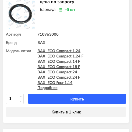
цена по запросу
Барнаул:
>5 шт
Артикул
710963000
Бренд
BAXI
Модель котла
BAXI ECO Compact 1.24
BAXI ECO Compact 1.24 F
BAXI ECO Compact 14 F
BAXI ECO Compact 18 F
BAXI ECO Compact 24
BAXI ECO Compact 24 F
BAXI ECO Four 1.14
Подробнее
BAXI ECO Four 1.14 F
BAXI ECO Four 1.24
BAXI ECO Four 1.24 F
КУПИТЬ
BAXI ECO Four 24
BAXI ECO Four 24 F
Купить в 1 клик
BAXI ECO Home 10F (765857701)
BAXI ECO Home 10F (7729462)
BAXI ECO Home 10F (7787575)
BAXI ECO Home 14F (765281001)