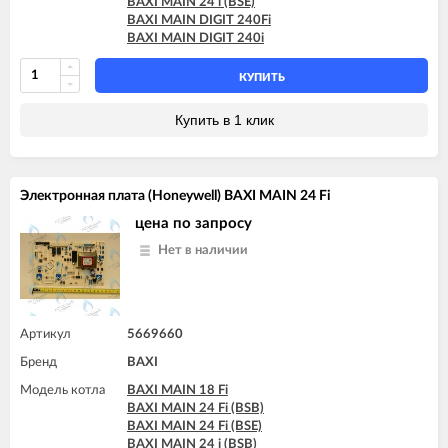
BAXI MAIN 24 i (BSE)
BAXI MAIN 24 i (BSB)
BAXI MAIN DIGIT 240Fi
BAXI MAIN 24 i (BSE)
BAXI MAIN DIGIT 240i
BAXI MAIN DIGIT 240Fi
BAXI MAIN DIGIT 240i
КУПИТЬ
Купить в 1 клик
Электронная плата (Honeywell) BAXI MAIN 24 Fi
цена по запросу
Нет в наличии
Артикул
5669660
Бренд
BAXI
Модель котла
BAXI MAIN 18 Fi
BAXI MAIN 24 Fi (BSB)
BAXI MAIN 24 Fi (BSE)
BAXI MAIN 24 i (BSB)