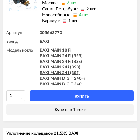
BAXI MAIN DIGIT 240i
Москва:
3 шт
Санкт-Петербург:
2 шт
Новосибирск:
4 шт
Барнаул:
1 шт
Артикул
005663770
Бренд
BAXI
Модель котла
BAXI MAIN 18 Fi
BAXI MAIN 24 Fi (BSB)
BAXI MAIN 24 Fi (BSE)
BAXI MAIN 24 i (BSB)
BAXI MAIN 24 i (BSE)
BAXI MAIN DIGIT 240Fi
BAXI MAIN DIGIT 240i
КУПИТЬ
Купить в 1 клик
Уплотнение кольцевое 21,5X3 BAXI