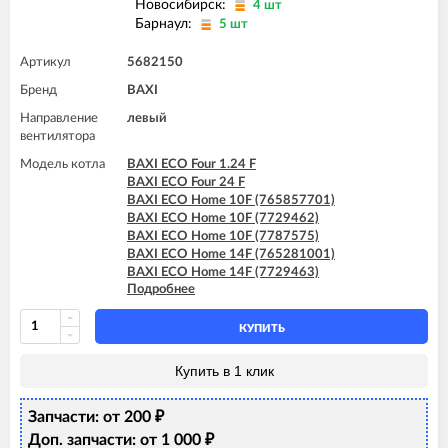
Новосибирск:
4 шт
Барнаул:
5 шт
Артикул
5682150
Бренд
BAXI
Направление
левый
вентилятора
Модель котла
BAXI ECO Four 1.24 F
BAXI ECO Four 24 F
BAXI ECO Home 10F (765857701)
BAXI ECO Home 10F (7729462)
BAXI ECO Home 10F (7787575)
BAXI ECO Home 14F (765281001)
BAXI ECO Home 14F (7729463)
Подробнее
BAXI ECO Home 14F (7787576)
BAXI ECO Home 24F (765281101)
BAXI ECO Home 24F (7729464)
КУПИТЬ
BAXI ECO Home 24F (7787577)
BAXI ECO-3 Compact 240 Fi
Купить в 1 клик
BAXI ECO-4s 1.24 F
BAXI ECO-4s 10 F
Запчасти: от 200
BAXI ECO-4s 18 F
₽
BAXI ECO-4s 24 F
Доп. запчасти: от 1 000
₽