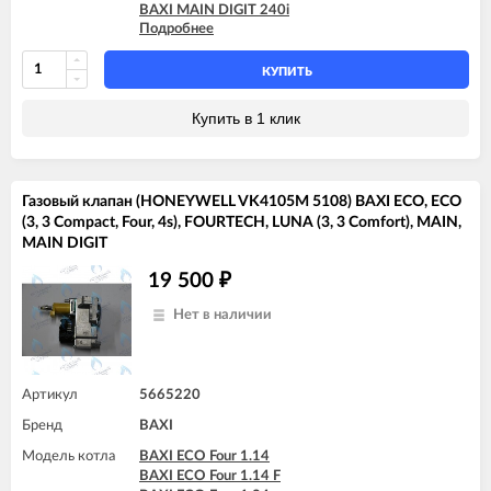
BAXI MAIN DIGIT 240i
Подробнее
BAXI MAIN Four 24
BAXI MAIN Four 240 F (белая панель)
КУПИТЬ
Купить в 1 клик
Газовый клапан (HONEYWELL VK4105M 5108) BAXI ECO, ECO
(3, 3 Compact, Four, 4s), FOURTECH, LUNA (3, 3 Comfort), MAIN,
MAIN DIGIT
19 500
₽
Нет в наличии
Артикул
5665220
Бренд
BAXI
Модель котла
BAXI ECO Four 1.14
BAXI ECO Four 1.14 F