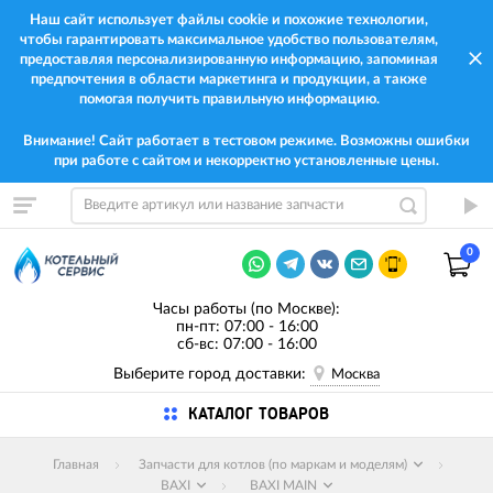
Наш сайт использует файлы cookie и похожие технологии,
чтобы гарантировать максимальное удобство пользователям,
предоставляя персонализированную информацию, запоминая
предпочтения в области маркетинга и продукции, а также
помогая получить правильную информацию.
Внимание! Сайт работает в тестовом режиме. Возможны ошибки
при работе с сайтом и некорректно установленные цены.
0
Часы работы (по Москве):
пн-пт: 07:00 - 16:00
сб-вс: 07:00 - 16:00
Выберите город доставки:
Москва
КАТАЛОГ ТОВАРОВ
Главная
Запчасти для котлов (по маркам и моделям)
BAXI
BAXI MAIN