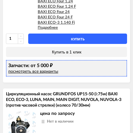
BAXI ECO Four 1.24
BAXI ECO Four 1.24 F
BAXI ECO Four 24
BAXI ECO Four 24 F
BAXI ECO-3 1.140 Fi
Подробнее
BAXI ECO-3 1.240 Fi
BAXI ECO-3 240 Fi
BAXI ECO-3 240 I
КУПИТЬ
BAXI ECO-3 280 Fi
BAXI ECO-3 Compact 1.140 Fi
Купить в 1 клик
BAXI ECO-3 Compact 1.140 I
BAXI ECO-3 Compact 1.240 Fi
Запчасти: от 5 000
BAXI ECO-3 Compact 1.240 I
₽
BAXI ECO-3 Compact 240 Fi
посмотреть все варианты
BAXI ECO-3 Compact 240 I
BAXI ECO-4s 1.24 F
BAXI ECO-4s 10 F
BAXI ECO-4s 18 F
Циркуляционный насос GRUNDFOS UP15-50 (i:75w) BAXI
BAXI ECO-4s 24
ECO, ECO-3, LUNA, MAIN, MAIN DIGIT, NUVOLA, NUVOLA-3
BAXI ECO-4s 24 F
(против часовой стрелки) (колесо 70/30мм)
BAXI FOURTECH 1.14
цена по запросу
BAXI FOURTECH 1.14 F
BAXI FOURTECH 1.24
Нет в наличии
BAXI FOURTECH 1.24 F
BAXI FOURTECH 24 (CSB)