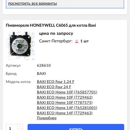
BAXI FOURTECH 1.24 F
посмотреть все варианты
BAXI FOURTECH 24 F (CSB)
BAXI FOURTECH 24 F (CSR)
BAXI MAIN 18 Fi
BAXI MAIN 24 Fi (BSB)
Пневмореле HONEYWELL C6065 для котла Baxi
BAXI MAIN 24 Fi (BSE)
BAXI MAIN DIGIT 240Fi
цена по запросу
BAXI MAIN Four 18 F (серая панель)
Санкт-Петербург:
1 шт
BAXI MAIN Four 240 F (белая панель)
Артикул
628610
Бренд
BAXI
Модель котла
BAXI ECO Four 1.24 F
BAXI ECO Four 24 F
BAXI ECO Home 10F (765857701)
BAXI ECO Home 10F (7729462)
BAXI ECO Home 10F (7787575)
BAXI ECO Home 14F (765281001)
BAXI ECO Home 14F (7729463)
Подробнее
BAXI ECO Home 14F (7787576)
BAXI ECO Home 24F (765281101)
BAXI ECO Home 24F (7729464)
КУПИТЬ