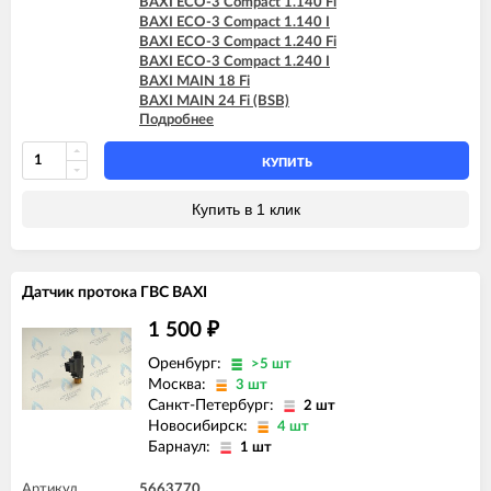
BAXI ECO-3 Compact 1.140 Fi
BAXI ECO-3 Compact 1.140 I
BAXI ECO-3 Compact 1.240 Fi
BAXI ECO-3 Compact 1.240 I
BAXI MAIN 18 Fi
BAXI MAIN 24 Fi (BSB)
Подробнее
BAXI MAIN 24 Fi (BSE)
BAXI MAIN 24 i (BSB)
BAXI MAIN 24 i (BSE)
КУПИТЬ
Купить в 1 клик
Датчик протока ГВС BAXI
1 500
₽
Оренбург:
>5 шт
Москва:
3 шт
Санкт-Петербург:
2 шт
Новосибирск:
4 шт
Барнаул:
1 шт
Артикул
5663770