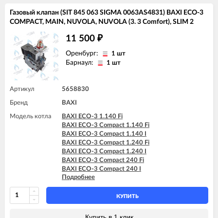
BAXI MAIN 24 i (BSE)
Газовый клапан (SIT 845 063 SIGMA 0063AS4831) BAXI ECO-3
BAXI MAIN DIGIT 240Fi
COMPACT, MAIN, NUVOLA, NUVOLA (3. 3 Comfort), SLIM 2
BAXI MAIN DIGIT 240i
11 500
₽
Оренбург:
1 шт
Барнаул:
1 шт
Артикул
5658830
Бренд
BAXI
Модель котла
BAXI ECO-3 1.140 Fi
BAXI ECO-3 Compact 1.140 Fi
BAXI ECO-3 Compact 1.140 I
BAXI ECO-3 Compact 1.240 Fi
BAXI ECO-3 Compact 1.240 I
BAXI ECO-3 Compact 240 Fi
BAXI ECO-3 Compact 240 I
Подробнее
BAXI MAIN 18 Fi
BAXI MAIN 24 Fi (BSB)
BAXI MAIN 24 Fi (BSE)
КУПИТЬ
BAXI MAIN 24 i (BSB)
BAXI MAIN 24 i (BSE)
Купить в 1 клик