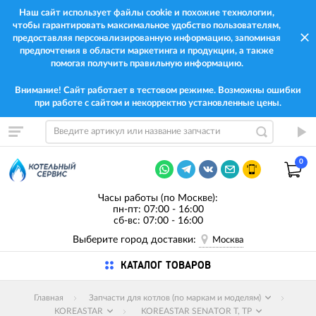
Наш сайт использует файлы cookie и похожие технологии,
чтобы гарантировать максимальное удобство пользователям,
предоставляя персонализированную информацию, запоминая
предпочтения в области маркетинга и продукции, а также
помогая получить правильную информацию.
Внимание! Сайт работает в тестовом режиме. Возможны ошибки
при работе с сайтом и некорректно установленные цены.
0
Часы работы (по Москве):
пн-пт: 07:00 - 16:00
сб-вс: 07:00 - 16:00
Выберите город доставки:
Москва
КАТАЛОГ ТОВАРОВ
Главная
Запчасти для котлов (по маркам и моделям)
KOREASTAR
KOREASTAR SENATOR T, TP