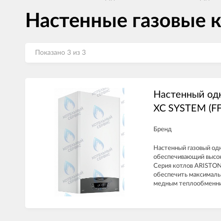
Настенные газовые 
Показано 3 из 3
Настенный од
XC SYSTEM (FF
Бренд
Настенный газовый од
обеспечивающий высок
Серия котлов ARISTON
обеспечить максималь
медным теплообменник