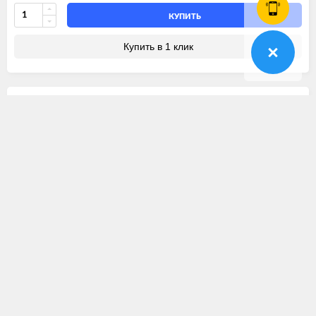
КУПИТЬ
Купить в 1 клик
Клавиатура
1 500
₽
Оренбург:
1 шт
Артикул
32004998
Бренд
HERMANN
КУПИТЬ
Купить в 1 клик