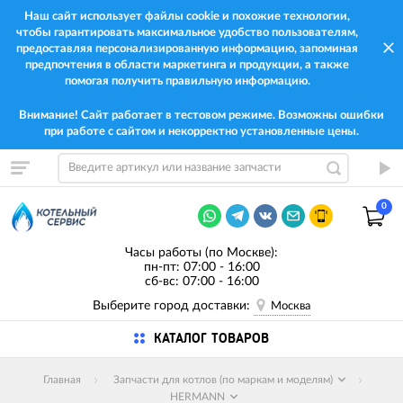
Наш сайт использует файлы cookie и похожие технологии,
чтобы гарантировать максимальное удобство пользователям,
предоставляя персонализированную информацию, запоминая
предпочтения в области маркетинга и продукции, а также
помогая получить правильную информацию.
Внимание! Сайт работает в тестовом режиме. Возможны ошибки
при работе с сайтом и некорректно установленные цены.
0
Часы работы (по Москве):
пн-пт: 07:00 - 16:00
сб-вс: 07:00 - 16:00
Выберите город доставки:
Москва
КАТАЛОГ ТОВАРОВ
Главная
Запчасти для котлов (по маркам и моделям)
HERMANN