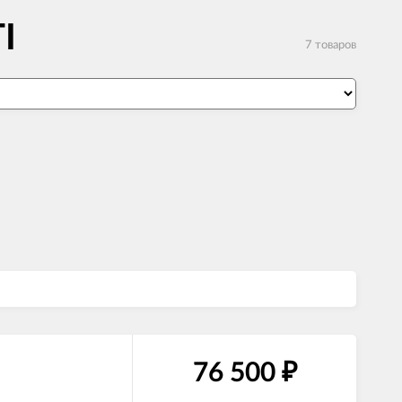
I
7 товаров
76 500
₽