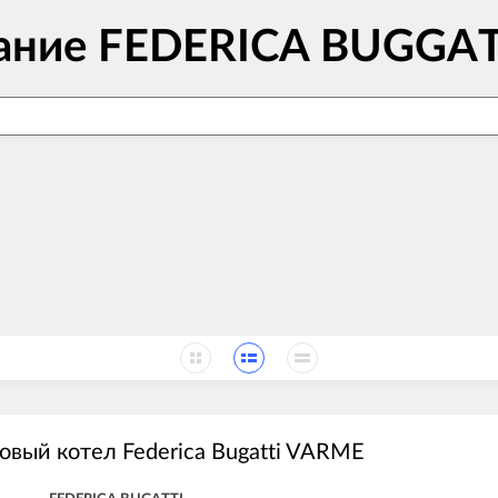
вание FEDERICA BUGGAT
овый котел Federica Bugatti VARME