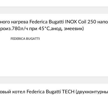
ого нагрева Federica Bugatti INOX Coil 250 нап
произ.780л/ч при 45*С,анод, змеевик)
FEDERICA BUGATTI
овый котел Federica Bugatti TECH (двухконтурны