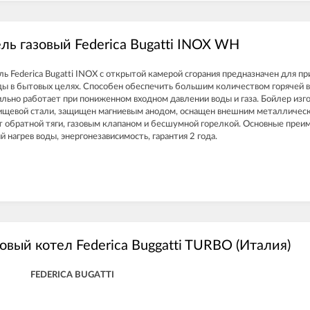
ль газовый Federica Bugatti INOX WH
ль Federica Bugatti INOX с открытой камерой сгорания предназначен для п
ды в бытовых целях. Способен обеспечить большим количеством горячей 
льно работает при пониженном входном давлении воды и газа. Бойлер изг
ищевой стали, защищен магниевым анодом, оснащен внешним металличес
 обратной тяги, газовым клапаном и бесшумной горелкой. Основные преи
 нагрев воды, энергонезависимость, гарантия 2 года.
овый котел Federica Buggatti TURBO (Италия)
FEDERICA BUGATTI