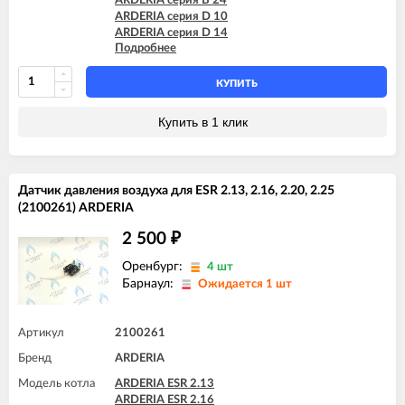
ARDERIA серия B 24
ARDERIA серия D 10
ARDERIA серия D 14
Подробнее
ARDERIA серия D 16
ARDERIA серия D 18
ARDERIA серия D 24
КУПИТЬ
Купить в 1 клик
Датчик давления воздуха для ESR 2.13, 2.16, 2.20, 2.25
(2100261) ARDERIA
2 500
₽
Оренбург:
4 шт
Барнаул:
Ожидается 1 шт
Артикул
2100261
Бренд
ARDERIA
Модель котла
ARDERIA ESR 2.13
ARDERIA ESR 2.16