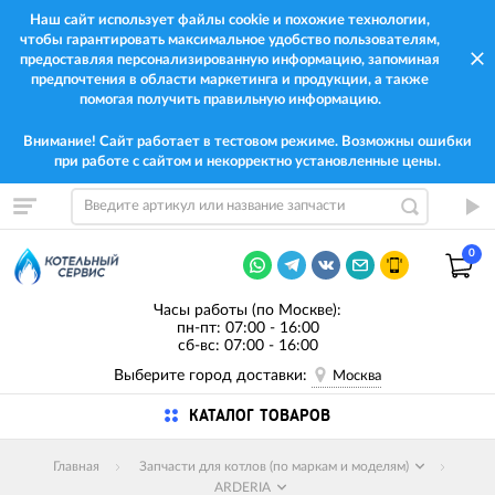
Наш сайт использует файлы cookie и похожие технологии,
чтобы гарантировать максимальное удобство пользователям,
предоставляя персонализированную информацию, запоминая
предпочтения в области маркетинга и продукции, а также
помогая получить правильную информацию.
Внимание! Сайт работает в тестовом режиме. Возможны ошибки
при работе с сайтом и некорректно установленные цены.
0
Часы работы (по Москве):
пн-пт: 07:00 - 16:00
сб-вс: 07:00 - 16:00
Выберите город доставки:
Москва
КАТАЛОГ ТОВАРОВ
Главная
Запчасти для котлов (по маркам и моделям)
ARDERIA