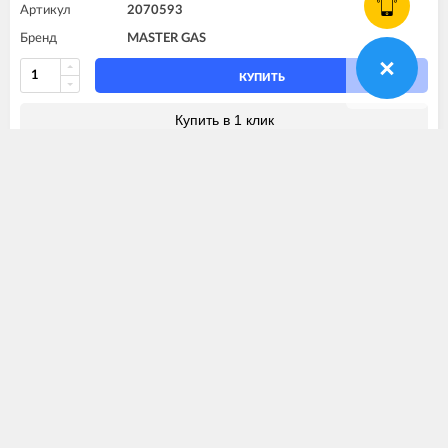
Артикул
2070593
Бренд
MASTER GAS
КУПИТЬ
Купить в 1 клик
Доп. запчасти: от 300
₽
посмотреть все варианты
Предохранитель MG Seoul MASTER GAS
цена по запросу
Нет в наличии
Артикул
Предохранитель MG Seoul
Бренд
MASTER GAS