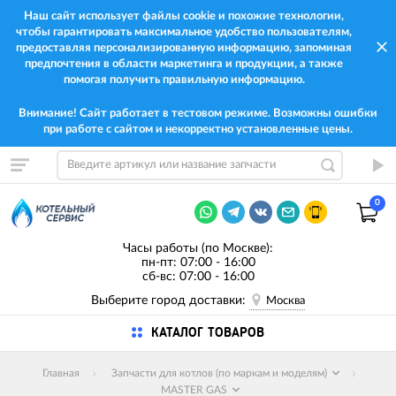
Наш сайт использует файлы cookie и похожие технологии,
чтобы гарантировать максимальное удобство пользователям,
предоставляя персонализированную информацию, запоминая
предпочтения в области маркетинга и продукции, а также
помогая получить правильную информацию.
Внимание! Сайт работает в тестовом режиме. Возможны ошибки
при работе с сайтом и некорректно установленные цены.
0
Часы работы (по Москве):
пн-пт: 07:00 - 16:00
сб-вс: 07:00 - 16:00
Выберите город доставки:
Москва
КАТАЛОГ ТОВАРОВ
Главная
Запчасти для котлов (по маркам и моделям)
MASTER GAS