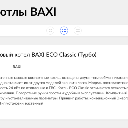
котлы BAXI
овый котел BAXI ECO Classic (Турбо)
BAXI
тенные газовые компактные котлы. оснащены двумя теплообменниками и
одно отличает их от других моделей эконом-класса. Модель поставляется 
ость 24 кВт по отоплению и ГВС. Котлы ECO Classic отличаются легкостью
уживании. Поворотные ручки просты и удобны в эксплуатации. Компактный
ру и устанавливаемые параметры. Принцип работы: конвекционный Энергон
Тип установки: настенный