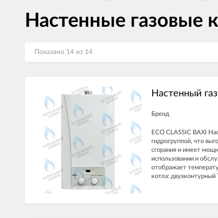
Настенные газовые 
Показано 14 из 14
Настенный газ
Бренд
ECO CLASSIC BAXI Нас
гидрогруппой, что выг
сгорания и имеет мощн
использовании и обсл
отображает температу
котла: двухконтурный 