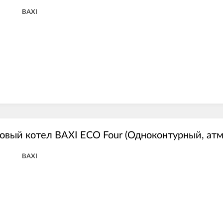
BAXI
овый котел BAXI ECO Four (Одноконтурный, атм
BAXI