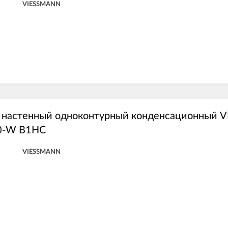
VIESSMANN
й настенный одноконтурный конденсационный
0-W B1HC
VIESSMANN