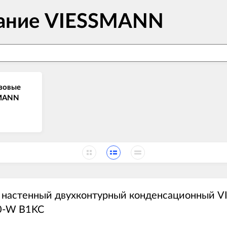
вание VIESSMANN
зовые
SMANN
й настенный двухконтурный конденсационный
0-W B1KC