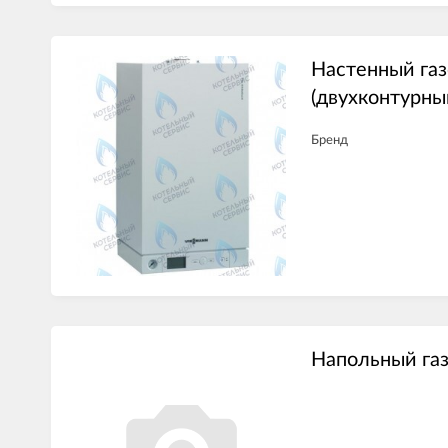
Настенный га
(двухконтурны
Бренд
Напольный га