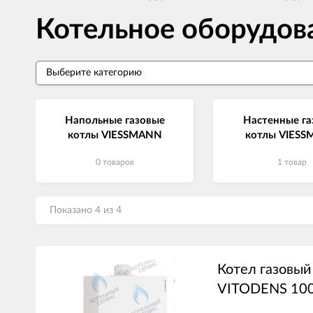
Котельное оборудо
Напольные газовые
Настенные га
котлы VIESSMANN
котлы VIES
0 товаров
1 товар
Показано 4 из 4
Котел газовы
VITODENS 10