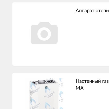
Аппарат отоп
Настенный га
MA