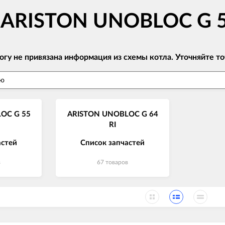
в ARISTON UNOBLOC G 
огу не привязана информация из схемы котла. Уточняйте
OC G 55
ARISTON UNOBLOC G 64
RI
астей
Список запчастей
в
67 товаров