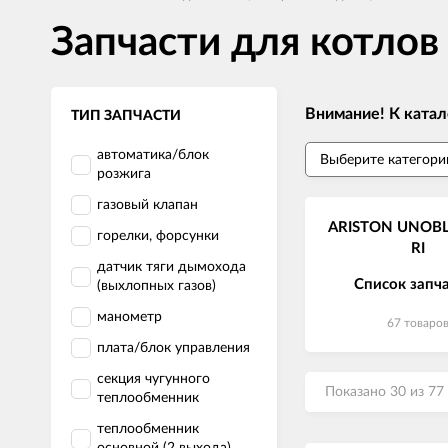
Запчасти для котло
Внимание! К катал
ТИП ЗАПЧАСТИ
автоматика/блок
розжига
газовый клапан
ARISTON UNOBL
горелки, форсунки
RI
датчик тяги дымохода
Список запч
(выхлопных газов)
манометр
67 товаро
плата/блок управления
секция чугунного
Показано 30 из 77
теплообменник
теплообменник
основной (2 выхода)