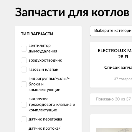
Запчасти для котл
ТИП ЗАПЧАСТИ
вентилятор
ELECTROLUX 
дымоудаления
28 Fi
воздухоотводчик
Список запч
газовый клапан
гидрогруппы/-узлы/-
37 товаро
блоки и
комплектующие
гидроузел
Показано 30 из 37
трехходового клапана и
комплектущие
датчик перегрева
датчик протока/