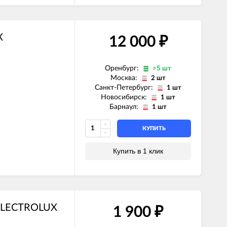
X
12 000
₽
Оренбург:
>5 шт
Москва:
2 шт
Санкт-Петербург:
1 шт
Новосибирск:
1 шт
Барнаул:
1 шт
КУПИТЬ
Купить в 1 клик
 ELECTROLUX
1 900
₽