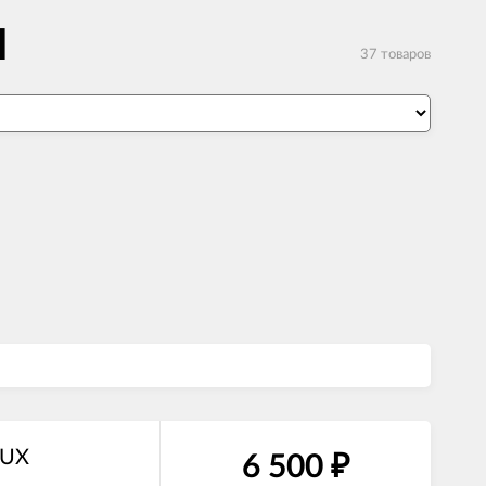
M
37 товаров
LUX
6 500
₽