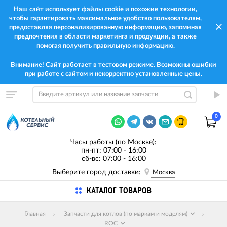
Наш сайт использует файлы cookie и похожие технологии,
чтобы гарантировать максимальное удобство пользователям,
предоставляя персонализированную информацию, запоминая
предпочтения в области маркетинга и продукции, а также
помогая получить правильную информацию.
Внимание! Сайт работает в тестовом режиме. Возможны ошибки
при работе с сайтом и некорректно установленные цены.
0
Часы работы (по Москве):
пн-пт: 07:00 - 16:00
сб-вс: 07:00 - 16:00
Выберите город доставки:
Москва
КАТАЛОГ ТОВАРОВ
Главная
Запчасти для котлов (по маркам и моделям)
ROC