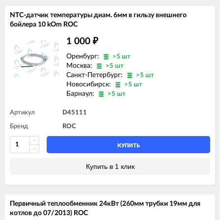
NTC-датчик температуры диам. 6мм в гильзу внешнего
бойлера 10 kOm ROC
1 000
₽
Оренбург:
>5 шт
Москва:
>5 шт
Санкт-Петербург:
>5 шт
Новосибирск:
>5 шт
Барнаул:
>5 шт
Артикул
D45111
Бренд
ROC
КУПИТЬ
Купить в 1 клик
Первичный теплообменник 24кВт (260мм трубки 19мм для
котлов до 07/2013) ROC