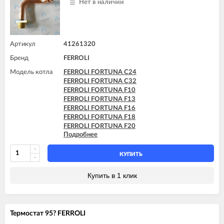
Нет в наличии
Артикул
41261320
Бренд
FERROLI
Модель котла
FERROLI FORTUNA C24
FERROLI FORTUNA C32
FERROLI FORTUNA F10
FERROLI FORTUNA F13
FERROLI FORTUNA F16
FERROLI FORTUNA F18
FERROLI FORTUNA F20
Подробнее
FERROLI FORTUNA F24
FERROLI FORTUNA F30
FERROLI FORTUNA F32
КУПИТЬ
FERROLI FORTUNA F35
FERROLI FORTUNA F40
Купить в 1 клик
FERROLI VITABEL F10
FERROLI VITABEL F13
FERROLI VITABEL F16
FERROLI VITABEL F18
Термостат 95? FERROLI
FERROLI VITABEL F20