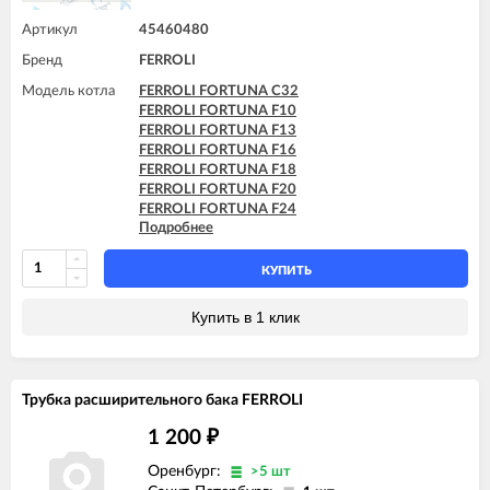
Артикул
45460480
Бренд
FERROLI
Модель котла
FERROLI FORTUNA C32
FERROLI FORTUNA F10
FERROLI FORTUNA F13
FERROLI FORTUNA F16
FERROLI FORTUNA F18
FERROLI FORTUNA F20
FERROLI FORTUNA F24
Подробнее
FERROLI FORTUNA F30
FERROLI FORTUNA F32
FERROLI VITABEL F10
КУПИТЬ
FERROLI VITABEL F13
FERROLI VITABEL F16
Купить в 1 клик
FERROLI VITABEL F18
FERROLI VITABEL F20
FERROLI VITABEL F24
Трубка расширительного бака FERROLI
1 200
₽
Оренбург:
>5 шт