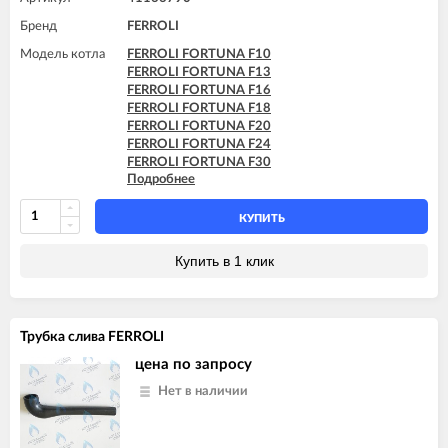
Бренд
FERROLI
Модель котла
FERROLI FORTUNA F10
FERROLI FORTUNA F13
FERROLI FORTUNA F16
FERROLI FORTUNA F18
FERROLI FORTUNA F20
FERROLI FORTUNA F24
FERROLI FORTUNA F30
Подробнее
FERROLI FORTUNA F32
FERROLI FORTUNA F35
FERROLI FORTUNA F40
КУПИТЬ
FERROLI FORTUNA H F13
FERROLI FORTUNA H F24
Купить в 1 клик
FERROLI FORTUNA H F32
FERROLI FORTUNA H F40
FERROLI VITABEL F10
FERROLI VITABEL F13
Трубка слива FERROLI
FERROLI VITABEL F16
FERROLI VITABEL F18
цена по запросу
FERROLI VITABEL F20
Нет в наличии
FERROLI VITABEL F24