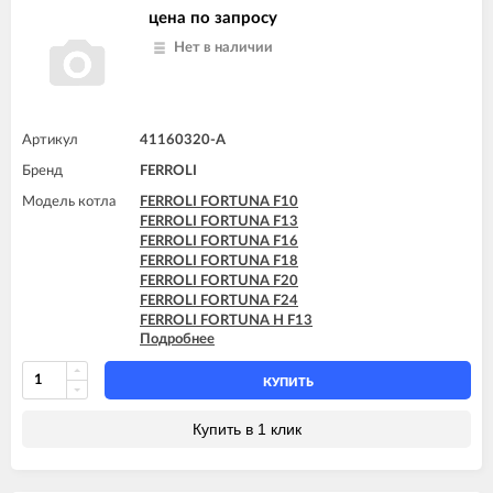
цена по запросу
Нет в наличии
Артикул
41160320-A
Бренд
FERROLI
Модель котла
FERROLI FORTUNA F10
FERROLI FORTUNA F13
FERROLI FORTUNA F16
FERROLI FORTUNA F18
FERROLI FORTUNA F20
FERROLI FORTUNA F24
FERROLI FORTUNA H F13
Подробнее
FERROLI FORTUNA H F24
FERROLI VITABEL F10
FERROLI VITABEL F13
КУПИТЬ
FERROLI VITABEL F16
FERROLI VITABEL F18
Купить в 1 клик
FERROLI VITABEL F20
FERROLI VITABEL F24