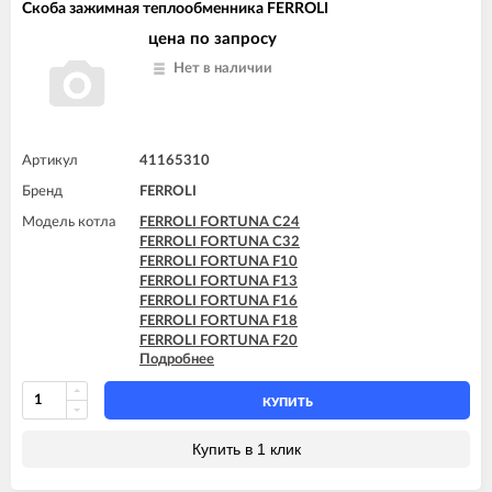
Скоба зажимная теплообменника FERROLI
цена по запросу
Нет в наличии
Артикул
41165310
Бренд
FERROLI
Модель котла
FERROLI FORTUNA C24
FERROLI FORTUNA C32
FERROLI FORTUNA F10
FERROLI FORTUNA F13
FERROLI FORTUNA F16
FERROLI FORTUNA F18
FERROLI FORTUNA F20
Подробнее
FERROLI FORTUNA F24
FERROLI FORTUNA F30
FERROLI FORTUNA F32
КУПИТЬ
FERROLI FORTUNA F35
FERROLI FORTUNA F40
Купить в 1 клик
FERROLI FORTUNA H C13
FERROLI FORTUNA H C24