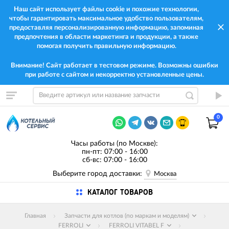
Наш сайт использует файлы cookie и похожие технологии,
чтобы гарантировать максимальное удобство пользователям,
предоставляя персонализированную информацию, запоминая
предпочтения в области маркетинга и продукции, а также
помогая получить правильную информацию.
Внимание! Сайт работает в тестовом режиме. Возможны ошибки
при работе с сайтом и некорректно установленные цены.
0
Часы работы (по Москве):
пн-пт: 07:00 - 16:00
сб-вс: 07:00 - 16:00
Выберите город доставки:
Москва
КАТАЛОГ ТОВАРОВ
Главная
Запчасти для котлов (по маркам и моделям)
FERROLI
FERROLI VITABEL F