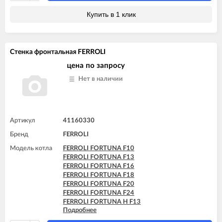
FERROLI FORTUNA F32
FERROLI FORTUNA F35
Купить в 1 клик
FERROLI FORTUNA F40
FERROLI FORTUNA H F13
FERROLI FORTUNA H F24
FERROLI FORTUNA H F32
Стенка фронтальная FERROLI
FERROLI FORTUNA H F40
FERROLI VITABEL F10
цена по запросу
FERROLI VITABEL F13
Нет в наличии
FERROLI VITABEL F16
FERROLI VITABEL F18
FERROLI VITABEL F20
FERROLI VITABEL F24
Артикул
41160330
Бренд
FERROLI
Модель котла
FERROLI FORTUNA F10
FERROLI FORTUNA F13
FERROLI FORTUNA F16
FERROLI FORTUNA F18
FERROLI FORTUNA F20
FERROLI FORTUNA F24
FERROLI FORTUNA H F13
Подробнее
FERROLI FORTUNA H F24
FERROLI VITABEL F10