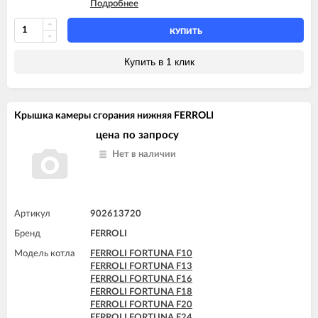
Подробнее
FERROLI FORTUNA F32
FERROLI FORTUNA F35
FERROLI FORTUNA F40
КУПИТЬ
FERROLI FORTUNA H F13
FERROLI FORTUNA H F24
Купить в 1 клик
FERROLI FORTUNA H F32
FERROLI FORTUNA H F40
FERROLI VITABEL F10
FERROLI VITABEL F13
Крышка камеры сгорания нижняя FERROLI
FERROLI VITABEL F16
FERROLI VITABEL F18
цена по запросу
FERROLI VITABEL F20
Нет в наличии
FERROLI VITABEL F24
Артикул
902613720
Бренд
FERROLI
Модель котла
FERROLI FORTUNA F10
FERROLI FORTUNA F13
FERROLI FORTUNA F16
FERROLI FORTUNA F18
FERROLI FORTUNA F20
FERROLI FORTUNA F24