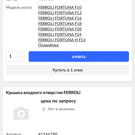
Модель котла
FERROLI FORTUNA F10
FERROLI FORTUNA F13
FERROLI FORTUNA F16
FERROLI FORTUNA F18
FERROLI FORTUNA F20
FERROLI FORTUNA F24
FERROLI FORTUNA H F13
Подробнее
FERROLI FORTUNA H F24
FERROLI VITABEL F10
FERROLI VITABEL F13
КУПИТЬ
FERROLI VITABEL F16
FERROLI VITABEL F18
Купить в 1 клик
FERROLI VITABEL F20
FERROLI VITABEL F24
Крышка входного отверстия FERROLI
цена по запросу
Нет в наличии
Артикул
41166790