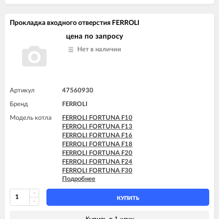
Прокладка входного отверстия FERROLI
цена по запросу
Нет в наличии
Артикул
47560930
Бренд
FERROLI
Модель котла
FERROLI FORTUNA F10
FERROLI FORTUNA F13
FERROLI FORTUNA F16
FERROLI FORTUNA F18
FERROLI FORTUNA F20
FERROLI FORTUNA F24
FERROLI FORTUNA F30
Подробнее
FERROLI FORTUNA F32
FERROLI FORTUNA H F13
FERROLI FORTUNA H F24
КУПИТЬ
FERROLI FORTUNA H F32
FERROLI VITABEL F10
Купить в 1 клик