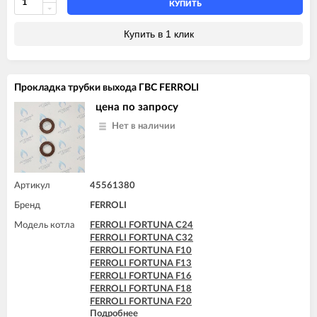
FERROLI FORTUNA H F13
КУПИТЬ
FERROLI FORTUNA H F24
FERROLI VITABEL F10
Купить в 1 клик
FERROLI VITABEL F13
FERROLI VITABEL F16
FERROLI VITABEL F18
FERROLI VITABEL F20
Прокладка трубки выхода ГВС FERROLI
FERROLI VITABEL F24
цена по запросу
Нет в наличии
Артикул
45561380
Бренд
FERROLI
Модель котла
FERROLI FORTUNA C24
FERROLI FORTUNA C32
FERROLI FORTUNA F10
FERROLI FORTUNA F13
FERROLI FORTUNA F16
FERROLI FORTUNA F18
FERROLI FORTUNA F20
Подробнее
FERROLI FORTUNA F24