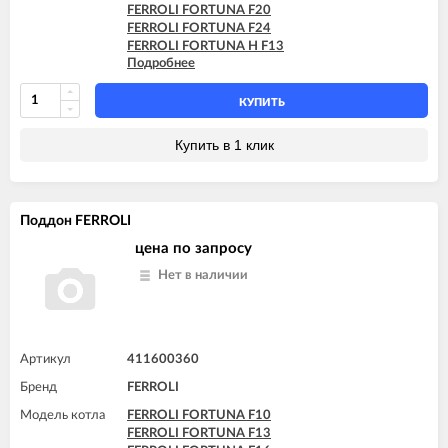
FERROLI FORTUNA F20
FERROLI FORTUNA F24
FERROLI FORTUNA H F13
Подробнее
FERROLI FORTUNA H F24
FERROLI VITABEL F10
FERROLI VITABEL F13
КУПИТЬ
FERROLI VITABEL F16
FERROLI VITABEL F18
Купить в 1 клик
FERROLI VITABEL F20
FERROLI VITABEL F24
Поддон FERROLI
цена по запросу
Нет в наличии
Артикул
411600360
Бренд
FERROLI
Модель котла
FERROLI FORTUNA F10
FERROLI FORTUNA F13