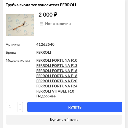
Трубка входа теплоносителя FERROLI
2 000
₽
Нет в наличии
Артикул
41262540
Бренд
FERROLI
Модель котла
FERROLI FORTUNA F10
FERROLI FORTUNA F13
FERROLI FORTUNA F16
FERROLI FORTUNA F18
FERROLI FORTUNA F20
FERROLI FORTUNA F24
FERROLI VITABEL F10
Подробнее
FERROLI VITABEL F13
FERROLI VITABEL F16
FERROLI VITABEL F18
КУПИТЬ
FERROLI VITABEL F20
FERROLI VITABEL F24
Купить в 1 клик