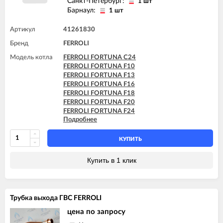
Санкт-Петербург:
1 шт
Барнаул:
1 шт
Артикул
41261830
Бренд
FERROLI
Модель котла
FERROLI FORTUNA C24
FERROLI FORTUNA F10
FERROLI FORTUNA F13
FERROLI FORTUNA F16
FERROLI FORTUNA F18
FERROLI FORTUNA F20
FERROLI FORTUNA F24
Подробнее
FERROLI VITABEL F10
FERROLI VITABEL F13
FERROLI VITABEL F16
КУПИТЬ
FERROLI VITABEL F18
FERROLI VITABEL F20
Купить в 1 клик
FERROLI VITABEL F24
Трубка выхода ГВС FERROLI
цена по запросу