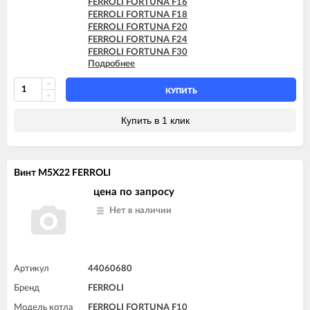
FERROLI FORTUNA F16
FERROLI FORTUNA F18
FERROLI FORTUNA F20
FERROLI FORTUNA F24
FERROLI FORTUNA F30
Подробнее
FERROLI FORTUNA F32
FERROLI VITABEL F10
FERROLI VITABEL F13
КУПИТЬ
FERROLI VITABEL F16
FERROLI VITABEL F18
Купить в 1 клик
FERROLI VITABEL F20
FERROLI VITABEL F24
Винт M5X22 FERROLI
цена по запросу
Нет в наличии
Артикул
44060680
Бренд
FERROLI
Модель котла
FERROLI FORTUNA F10