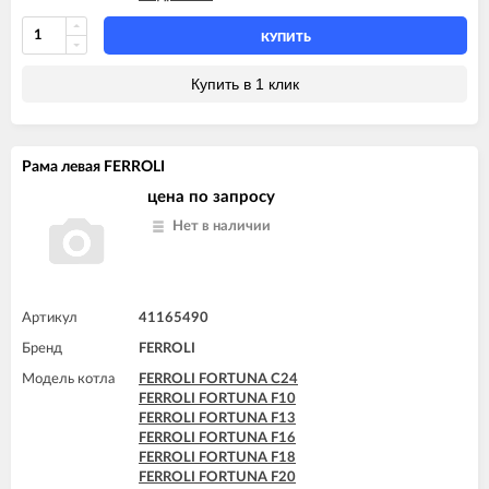
FERROLI FORTUNA F30
FERROLI FORTUNA F32
КУПИТЬ
FERROLI FORTUNA F35
FERROLI FORTUNA F40
Купить в 1 клик
FERROLI VITABEL F10
FERROLI VITABEL F13
FERROLI VITABEL F16
FERROLI VITABEL F18
Рама левая FERROLI
FERROLI VITABEL F20
FERROLI VITABEL F24
цена по запросу
Нет в наличии
Артикул
41165490
Бренд
FERROLI
Модель котла
FERROLI FORTUNA C24
FERROLI FORTUNA F10
FERROLI FORTUNA F13
FERROLI FORTUNA F16
FERROLI FORTUNA F18
FERROLI FORTUNA F20