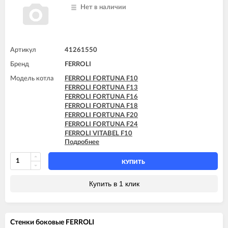
Нет в наличии
Артикул
41261550
Бренд
FERROLI
Модель котла
FERROLI FORTUNA F10
FERROLI FORTUNA F13
FERROLI FORTUNA F16
FERROLI FORTUNA F18
FERROLI FORTUNA F20
FERROLI FORTUNA F24
FERROLI VITABEL F10
Подробнее
FERROLI VITABEL F13
FERROLI VITABEL F16
FERROLI VITABEL F18
КУПИТЬ
FERROLI VITABEL F20
FERROLI VITABEL F24
Купить в 1 клик
Стенки боковые FERROLI