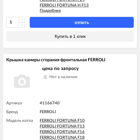
FERROLI FORTUNA H F13
Подробнее
FERROLI FORTUNA H F24
FERROLI VITABEL F10
FERROLI VITABEL F13
КУПИТЬ
FERROLI VITABEL F16
FERROLI VITABEL F18
Купить в 1 клик
FERROLI VITABEL F20
FERROLI VITABEL F24
Крышка камеры сгорания фронтальная FERROLI
цена по запросу
Нет в наличии
Артикул
41166740
Бренд
FERROLI
Модель котла
FERROLI FORTUNA F10
FERROLI FORTUNA F13
FERROLI FORTUNA F16
FERROLI FORTUNA F18