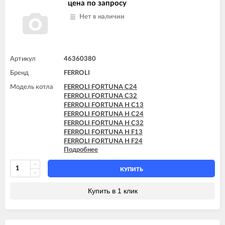
FERROLI VITABEL F24
цена по запросу
Нет в наличии
Артикул
46360380
Бренд
FERROLI
Модель котла
FERROLI FORTUNA C24
FERROLI FORTUNA C32
FERROLI FORTUNA H C13
FERROLI FORTUNA H C24
FERROLI FORTUNA H C32
FERROLI FORTUNA H F13
FERROLI FORTUNA H F24
Подробнее
FERROLI FORTUNA H F32
FERROLI VITABEL F10
FERROLI VITABEL F13
КУПИТЬ
FERROLI VITABEL F16
FERROLI VITABEL F18
Купить в 1 клик
FERROLI VITABEL F20
FERROLI VITABEL F24