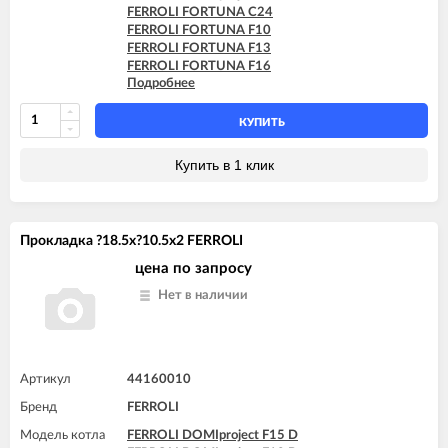
FERROLI FORTUNA C24
FERROLI FORTUNA F10
FERROLI FORTUNA F13
FERROLI FORTUNA F16
Подробнее
FERROLI FORTUNA F18
FERROLI FORTUNA F20
FERROLI FORTUNA F24
КУПИТЬ
FERROLI FORTUNA H C13
FERROLI FORTUNA H C24
Купить в 1 клик
FERROLI FORTUNA H C32
FERROLI FORTUNA H F13
FERROLI FORTUNA H F24
FERROLI FORTUNA H F32
Прокладка ?18.5x?10.5x2 FERROLI
FERROLI VITABEL F10
FERROLI VITABEL F13
цена по запросу
FERROLI VITABEL F16
Нет в наличии
FERROLI VITABEL F18
FERROLI VITABEL F20
FERROLI VITABEL F24
Артикул
44160010
Бренд
FERROLI
Модель котла
FERROLI DOMIproject F15 D