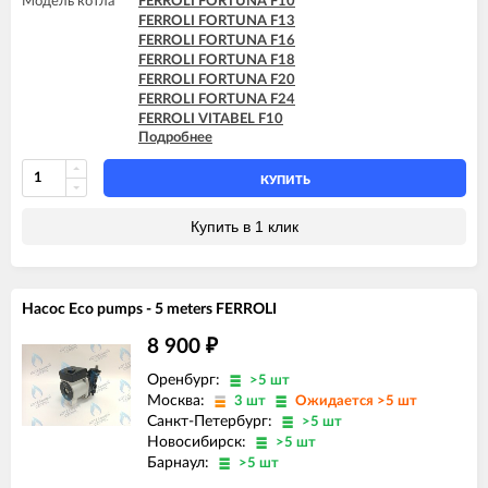
Модель котла
FERROLI FORTUNA F10
FERROLI FORTUNA F13
FERROLI FORTUNA F16
FERROLI FORTUNA F18
FERROLI FORTUNA F20
FERROLI FORTUNA F24
FERROLI VITABEL F10
Подробнее
FERROLI VITABEL F13
FERROLI VITABEL F16
FERROLI VITABEL F18
КУПИТЬ
FERROLI VITABEL F20
FERROLI VITABEL F24
Купить в 1 клик
Насос Eco pumps - 5 meters FERROLI
8 900
₽
Оренбург:
>5 шт
Москва:
3 шт
Ожидается >5 шт
Санкт-Петербург:
>5 шт
Новосибирск:
>5 шт
Барнаул:
>5 шт