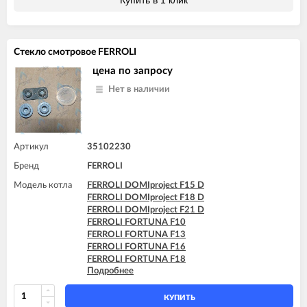
FERROLI VITABEL F13
FERROLI VITABEL F16
FERROLI VITABEL F18
FERROLI VITABEL F20
Стекло смотровое FERROLI
FERROLI VITABEL F24
цена по запросу
Нет в наличии
Артикул
35102230
Бренд
FERROLI
Модель котла
FERROLI DOMIproject F15 D
FERROLI DOMIproject F18 D
FERROLI DOMIproject F21 D
FERROLI FORTUNA F10
FERROLI FORTUNA F13
FERROLI FORTUNA F16
FERROLI FORTUNA F18
Подробнее
FERROLI FORTUNA F20
FERROLI FORTUNA F24
FERROLI FORTUNA F30
КУПИТЬ