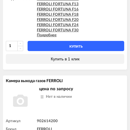
FERROLI FORTUNA F13
FERROLI FORTUNA F16
FERROLI FORTUNA F18
FERROLI FORTUNA F20
FERROLI FORTUNA F24
FERROLI FORTUNA F30
Подробнее
FERROLI FORTUNA F32
FERROLI FORTUNA F35
FERROLI FORTUNA F40
КУПИТЬ
FERROLI VITABEL F10
FERROLI VITABEL F13
Купить в 1 клик
FERROLI VITABEL F16
FERROLI VITABEL F18
FERROLI VITABEL F20
FERROLI VITABEL F24
Камера выхода газов FERROLI
цена по запросу
Нет в наличии
Артикул
902614200
Бренд
FERROLI