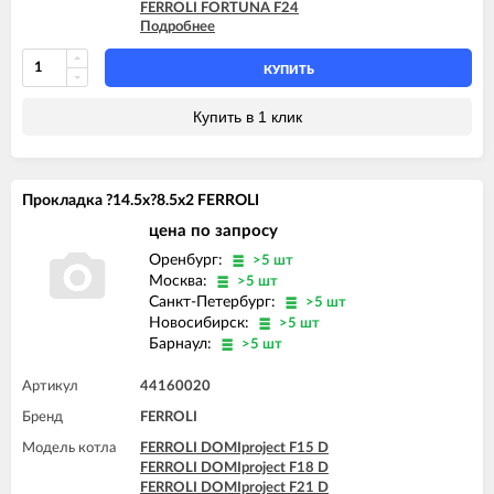
FERROLI FORTUNA F24
Подробнее
FERROLI FORTUNA H C13
FERROLI FORTUNA H C24
FERROLI FORTUNA H F13
КУПИТЬ
FERROLI FORTUNA H F24
FERROLI VITABEL F10
Купить в 1 клик
FERROLI VITABEL F13
FERROLI VITABEL F16
FERROLI VITABEL F18
FERROLI VITABEL F20
Прокладка ?14.5x?8.5x2 FERROLI
FERROLI VITABEL F24
цена по запросу
Оренбург:
>5 шт
Москва:
>5 шт
Санкт-Петербург:
>5 шт
Новосибирск:
>5 шт
Барнаул:
>5 шт
Артикул
44160020
Бренд
FERROLI
Модель котла
FERROLI DOMIproject F15 D
FERROLI DOMIproject F18 D
FERROLI DOMIproject F21 D