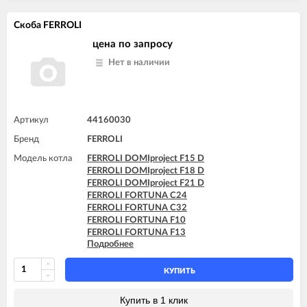
FERROLI FORTUNA H C32
FERROLI FORTUNA H F13
Скоба FERROLI
FERROLI FORTUNA H F24
FERROLI FORTUNA H F32
цена по запросу
FERROLI FORTUNA H F40
Нет в наличии
FERROLI VITABEL F10
FERROLI VITABEL F13
FERROLI VITABEL F16
FERROLI VITABEL F18
FERROLI VITABEL F20
Артикул
44160030
FERROLI VITABEL F24
Бренд
FERROLI
Модель котла
FERROLI DOMIproject F15 D
FERROLI DOMIproject F18 D
FERROLI DOMIproject F21 D
FERROLI FORTUNA C24
FERROLI FORTUNA C32
FERROLI FORTUNA F10
FERROLI FORTUNA F13
Подробнее
FERROLI FORTUNA F16
FERROLI FORTUNA F18
FERROLI FORTUNA F20
КУПИТЬ
FERROLI FORTUNA F24
FERROLI FORTUNA F30
Купить в 1 клик
FERROLI FORTUNA F32