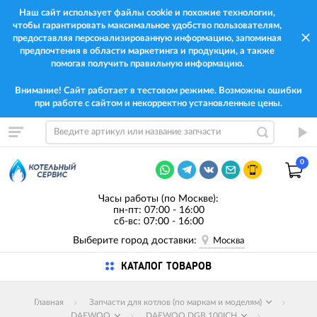
Наш сайт использует файлы cookie и похожие технологии,
чтобы гарантировать максимальное удобство пользователям,
предоставляя персонализированную информацию, запоминая
предпочтения в области маркетинга и продукции, а также
помогая получить правильную информацию.
Внимание! Сайт работает в тестовом режиме. Возможны ошибки
при работе с сайтом и некорректно установленные цены.
0
Часы работы (по Москве):
пн-пт: 07:00 - 16:00
сб-вс: 07:00 - 16:00
Выберите город доставки:
Москва
КАТАЛОГ ТОВАРОВ
Главная
Запчасти для котлов (по маркам и моделям)
DAEWOO
DAEWOO DGB 100ICH