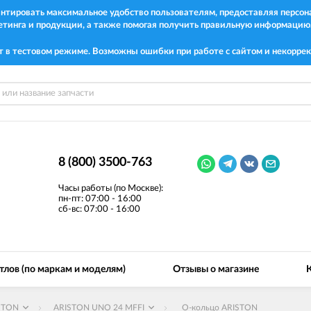
рантировать максимальное удобство пользователям, предоставляя перс
етинга и продукции, а также помогая получить правильную информацию
т в тестовом режиме. Возможны ошибки при работе с сайтом и некоррек
8 (800) 3500-763
Часы работы (по Москве):
пн-пт: 07:00 - 16:00
сб-вс: 07:00 - 16:00
тлов (по маркам и моделям)
Отзывы о магазине
STON
ARISTON UNO 24 MFFI
О-кольцо ARISTON