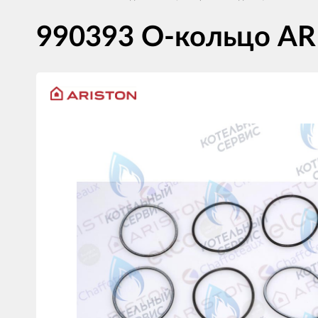
990393 О-кольцо A
Изображения
товаров