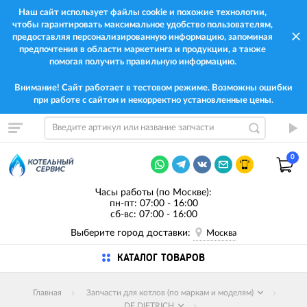
Наш сайт использует файлы cookie и похожие технологии,
чтобы гарантировать максимальное удобство пользователям,
предоставляя персонализированную информацию, запоминая
предпочтения в области маркетинга и продукции, а также
помогая получить правильную информацию.
Внимание! Сайт работает в тестовом режиме. Возможны ошибки
при работе с сайтом и некорректно установленные цены.
0
Часы работы (по Москве):
пн-пт: 07:00 - 16:00
сб-вс: 07:00 - 16:00
Выберите город доставки:
Москва
КАТАЛОГ ТОВАРОВ
Главная
Запчасти для котлов (по маркам и моделям)
DE DIETRICH