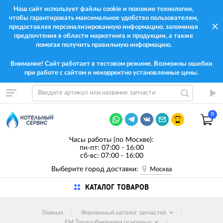
Наш сайт использует файлы cookie и похожие технологии,
чтобы гарантировать максимальное удобство пользователям,
предоставляя персонализированную информацию, запоминая
предпочтения в области маркетинга и продукции, а также
помогая получить правильную информацию.
Внимание! Сайт работает в тестовом режиме. Возможны ошибки
при работе с сайтом и некорректно установленные цены.
0
Часы работы (по Москве):
пн-пт: 07:00 - 16:00
сб-вс: 07:00 - 16:00
Выберите город доставки:
Москва
КАТАЛОГ ТОВАРОВ
Главная
Фирменный каталог запчастей
EM Теплообменники основные