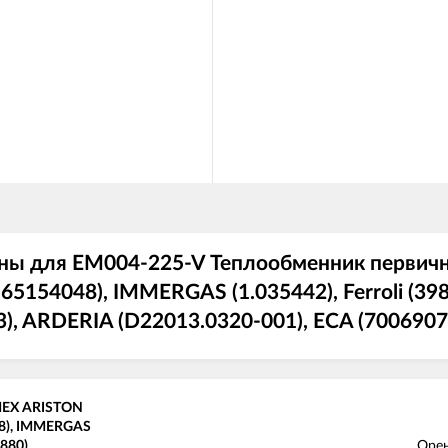
ены для EM004-225-V Теплообменник перви
154048), IMMERGAS (1.035442), Ferroli (398
, ARDERIA (D22013.0320-001), ECA (7006907
MEX ARISTON
8), IMMERGAS
880),
Оре