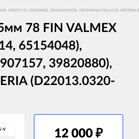
20, 398907157, 39820880), LEMAX(104028), VIESSMANN (7861213), ARDERIA (D
5мм 78 FIN VALMEX
4, 65154048),
8907157, 39820880),
ERIA (D22013.0320-
5-V
12 000
₽