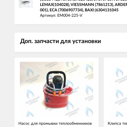
LEMAX(104028), VIESSMANN (7861213), ARDER
001), ECA (7006907734), BAXI (6304131045
Артикул: EM004-225-V
Доп. запчасти для установки
Насос для промывки теплообменников
Клипса те