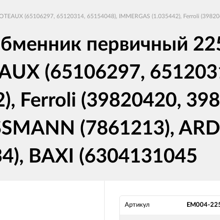
AUX (65106297, 65120314, 65154048), IMMERGAS (1.035442), Ferroli (398204
обменник первичный 22
X (65106297, 6512031
 Ferroli (39820420, 39
SSMANN (7861213), ARD
34), BAXI (6304131045
Артикул
EM004-22