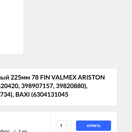
чный 225мм 78 FIN VALMEX ARISTON
20420, 398907157, 39820880),
734), BAXI (6304131045
КУПИТЬ
нбург:
1 шт