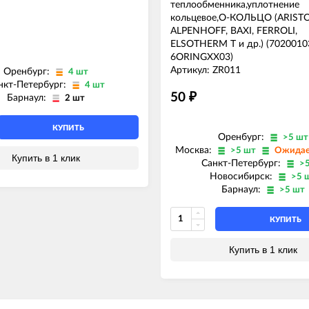
теплообменника,уплотнение
кольцевое,О-КОЛЬЦО (ARIST
ALPENHOFF, BAXI, FERROLI,
ELSOTHERM T и др.) (7020010
6ORINGXX03)
Артикул: ZR011
Оренбург:
4 шт
нкт-Петербург:
4 шт
50
₽
Барнаул:
2 шт
КУПИТЬ
Оренбург:
>5 шт
Москва:
>5 шт
Ожидае
Купить в 1 клик
Санкт-Петербург:
>
Новосибирск:
>5 
Барнаул:
>5 шт
КУПИТЬ
Купить в 1 клик