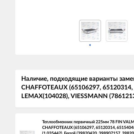
Наличие, подходящие варианты зам
CHAFFOTEAUX (65106297, 65120314, 65
LEMAX(104028), VIESSMANN (7861213)
Теплообменник первичный 225мм 78 FIN VAL
CHAFFOTEAUX (65106297, 65120314, 6515404
(1.035442), Ferroli (39820420, 398907157, 39820