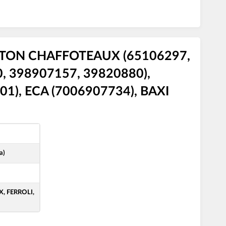
STON CHAFFOTEAUX (65106297,
0, 398907157, 39820880),
1), ECA (7006907734), BAXI
а)
, FERROLI,