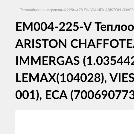
Теплообменник первичный 225мм 78 FIN VALMEX ARISTON CHAFFOTE
EM004-225-V Тепло
ARISTON CHAFFOTEAU
IMMERGAS (1.035442),
LEMAX(104028), VIE
001), ECA (70069077
Изображения
товаров