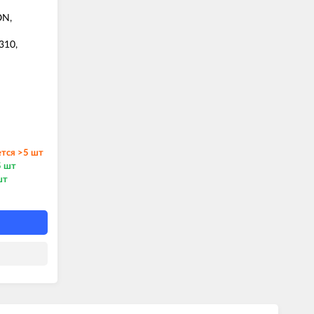
ON,
310,
тся >5 шт
5 шт
шт