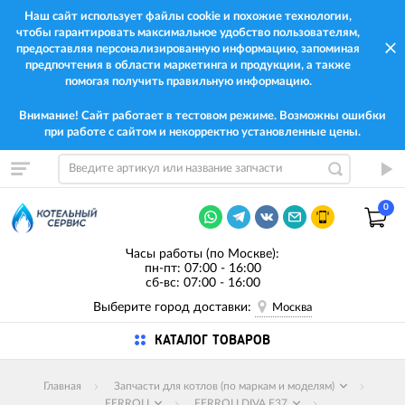
Наш сайт использует файлы cookie и похожие технологии,
чтобы гарантировать максимальное удобство пользователям,
предоставляя персонализированную информацию, запоминая
предпочтения в области маркетинга и продукции, а также
помогая получить правильную информацию.
Внимание! Сайт работает в тестовом режиме. Возможны ошибки
при работе с сайтом и некорректно установленные цены.
0
Часы работы (по Москве):
пн-пт: 07:00 - 16:00
сб-вс: 07:00 - 16:00
Выберите город доставки:
Москва
КАТАЛОГ ТОВАРОВ
Главная
Запчасти для котлов (по маркам и моделям)
FERROLI
FERROLI DIVA F37