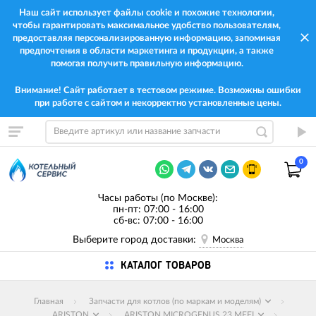
Наш сайт использует файлы cookie и похожие технологии,
чтобы гарантировать максимальное удобство пользователям,
предоставляя персонализированную информацию, запоминая
предпочтения в области маркетинга и продукции, а также
помогая получить правильную информацию.
Внимание! Сайт работает в тестовом режиме. Возможны ошибки
при работе с сайтом и некорректно установленные цены.
0
Часы работы (по Москве):
пн-пт: 07:00 - 16:00
сб-вс: 07:00 - 16:00
Выберите город доставки:
Москва
КАТАЛОГ ТОВАРОВ
Главная
Запчасти для котлов (по маркам и моделям)
ARISTON
ARISTON MICROGENUS 23 MFFI