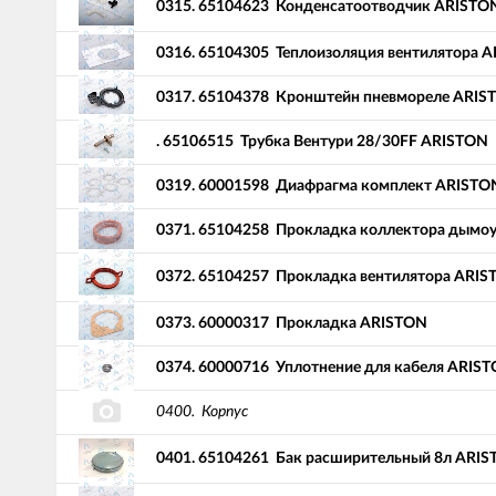
0315.
65104623
Конденсатоотводчик ARISTO
0316.
65104305
Теплоизоляция вентилятора 
0317.
65104378
Кронштейн пневмореле ARIS
.
65106515
Трубка Вентури 28/30FF ARISTON
0319.
60001598
Диафрагма комплект ARISTO
0371.
65104258
Прокладка коллектора дымоу
0372.
65104257
Прокладка вентилятора ARIS
0373.
60000317
Прокладка ARISTON
0374.
60000716
Уплотнение для кабеля ARIS
0400.
Корпус
0401.
65104261
Бак расширительный 8л ARI