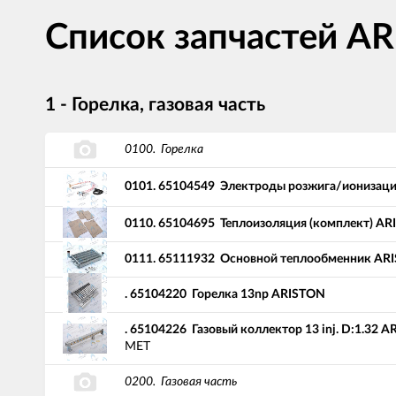
Список запчастей A
1 - Горелка, газовая часть
0100.
Горелка
0101.
65104549
Электроды розжига/ионизаци
0110.
65104695
Теплоизоляция (комплект) A
0111.
65111932
Основной теплообменник AR
.
65104220
Горелка 13np ARISTON
.
65104226
Газовый коллектор 13 inj. D:1.32 
МЕТ
0200.
Газовая часть