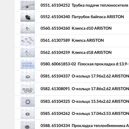
0551.
65104252
Трубка подачи теплоносител
0552.
65104340
Патрубок байпаса ARISTON
0560.
65104260
Клипса d10 ARISTON
0561.
61307589
Клипса ARISTON
0562.
65104259
Клипса d18 ARISTON
0580.
60061853-02
Плоская прокладка d:13.9-
0581.
65104337
О-кольцо 17.96x2.62 ARISTO
0582.
61308091
О-кольцо 17.86x2.62 ARISTO
0583.
65104325
О-кольцо 15.54x2.62 ARISTO
0585.
65104262
О-кольцо 17.04x3.53 ARISTO
0588.
65104334
Прокладка теплообменника 