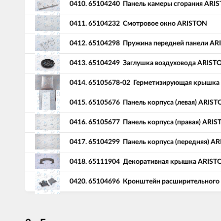
0410.
65104240
Панель камеры сгорания ARI
0411.
65104232
Смотровое окно ARISTON
0412.
65104298
Пружина передней панели AR
0413.
65104249
Заглушка воздуховода ARIST
0414.
65105678-02
Герметизирующая крышка
0415.
65105676
Панель корпуса (левая) ARIS
0416.
65105677
Панель корпуса (правая) ARI
0417.
65104299
Панель корпуса (передняя) A
0418.
65111904
Декоративная крышка ARIST
0420.
65104696
Кронштейн расширительного 