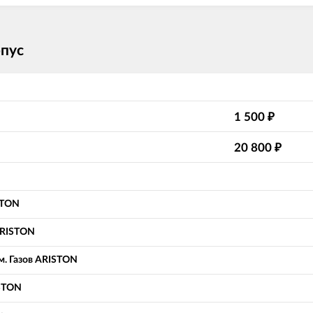
рпус
1 500
₽
20 800
₽
STON
ARISTON
м. Газов ARISTON
ISTON