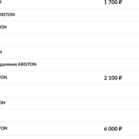
N
1 700
₽
ARISTON
TON
N
даления ARISTON
TON
2 100
₽
TON
STON
6 000
₽