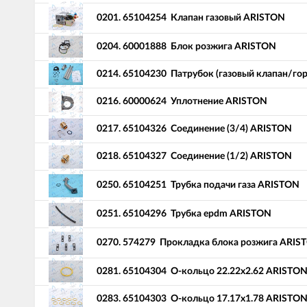
0201.
65104254
Клапан газовый ARISTON
0204.
60001888
Блок розжига ARISTON
0214.
65104230
Патрубок (газовый клапан/го
0216.
60000624
Уплотнение ARISTON
0217.
65104326
Соединение (3/4) ARISTON
0218.
65104327
Соединение (1/2) ARISTON
0250.
65104251
Трубка подачи газа ARISTON
0251.
65104296
Трубка epdm ARISTON
0270.
574279
Прокладка блока розжига ARIS
0281.
65104304
О-кольцо 22.22x2.62 ARISTO
0283.
65104303
О-кольцо 17.17x1.78 ARISTO