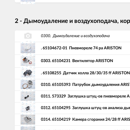
2 - Дымоудаление и воздухоподача, ко
0300.
Дымоудаление и воздухоподача
.
65104672-01
Пневмореле 74 pa ARISTON
0303.
65104231
Вентилятор ARISTON
.
65108255
Датчик холла 28/30/35 ff ARISTON
0310.
65105393
Патрубок дымоудаления ARI
0311.
573329
Заглушка штуц-ов пневмореле 
0312.
65104295
Заглушка штуц-ов анализа ды
0314.
65104219
Камера сгорания 24/28 ff AR