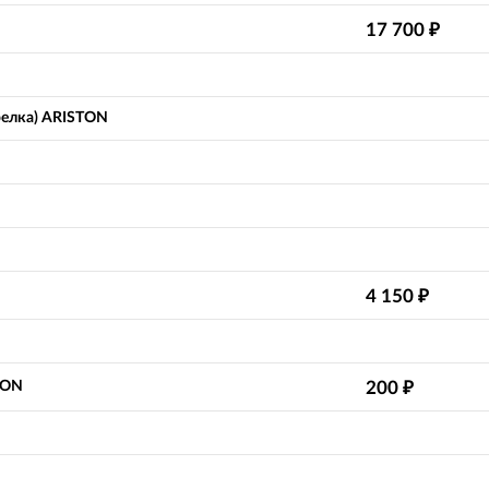
17 700
₽
релка) ARISTON
4 150
₽
TON
200
₽
N
N