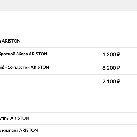
а ARISTON
бросной 3бара ARISTON
1 200
₽
) - 16 пластин ARISTON
8 200
₽
2 100
₽
руппы ARISTON
о клапана ARISTON