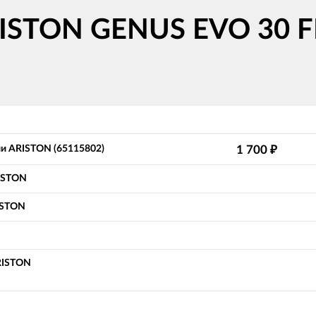
RISTON GENUS EVO 30 F
и ARISTON (65115802)
1 700
₽
RISTON
ISTON
ARISTON