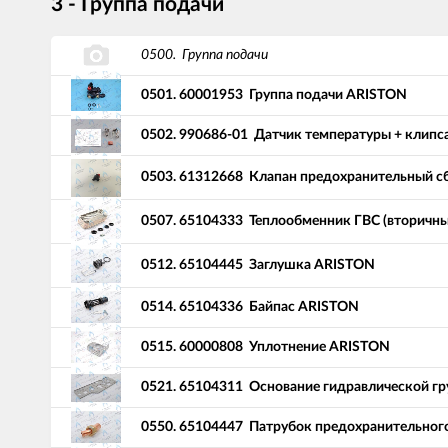
3 - Группа подачи
0500.
Группа подачи
0501.
60001953
Группа подачи ARISTON
0502.
990686-01
Датчик температуры + клипс
0503.
61312668
Клапан предохранительный с
0507.
65104333
Теплообменник ГВС (вторичный
0512.
65104445
Заглушка ARISTON
0514.
65104336
Байпас ARISTON
0515.
60000808
Уплотнение ARISTON
0521.
65104311
Основание гидравлической г
0550.
65104447
Патрубок предохранительног