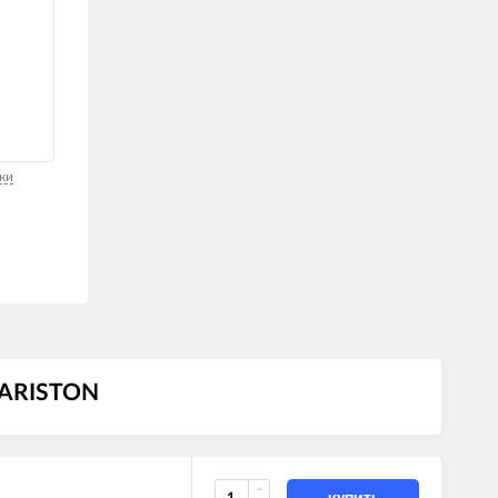
ки
 ARISTON