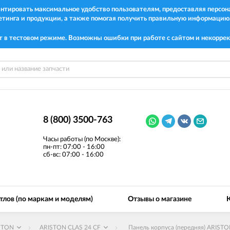
рантировать максимальное удобство пользователям, предоставляя перс
етинга и продукции, а также помогая получить правильную информацию
т в тестовом режиме. Возможны ошибки при работе с сайтом и некоррек
8 (800) 3500-763
Часы работы (по Москве):
пн-пт: 07:00 - 16:00
сб-вс: 07:00 - 16:00
тлов (по маркам и моделям)
Отзывы о магазине
STON
ARISTON CLAS 24 CF
Панель корпуса (передняя) ARIST