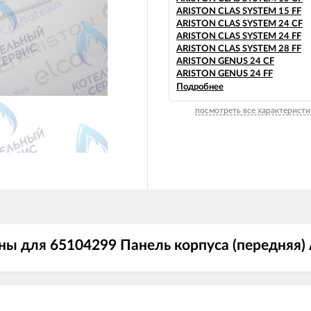
ARISTON CLAS SYSTEM 15 FF
ARISTON CLAS SYSTEM 24 CF
ARISTON CLAS SYSTEM 24 FF
ARISTON CLAS SYSTEM 28 FF
ARISTON GENUS 24 CF
ARISTON GENUS 24 FF
ARISTON GENUS 28 FF
Подробнее
ARISTON GENUS EVO 24 CF
посмотреть все характеристи
ARISTON GENUS EVO 24 FF
ARISTON GENUS EVO 30 FF
ARISTON MATIS 24 CF
ARISTON MATIS 24 CF-EU
ARISTON MATIS 24 FF
ны для 65104299 Панель корпуса (передняя)