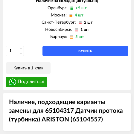
Наличие на складах (актуально)
ARISTON EGIS PLUS 24 FF
ARISTON GENUS 24 CF
Оренбург:
>5 шт
ARISTON GENUS 24 FF
Москва:
4 шт
ARISTON GENUS 28 CF
Санкт-Петербург:
ARISTON GENUS 28 FF
2 шт
ARISTON GENUS 32 FF
Новосибирск:
1 шт
ARISTON GENUS 35 FF
Барнаул:
5 шт
ARISTON GENUS 36 FF
ARISTON GENUS EVO 24 CF
ARISTON GENUS EVO 24 FF
КУПИТЬ
ARISTON GENUS EVO 30 CF
ARISTON GENUS EVO 30 FF
ARISTON GENUS EVO 32 FF
Купить в 1 клик
ARISTON GENUS EVO 35 FF
ARISTON MATIS 24 CF
Поделиться
ARISTON MATIS 24 CF-EU
ARISTON MATIS 24 FF
Наличие, подходящие варианты
замены для 65104317 Датчик протока
(турбинка) ARISTON (65104557)