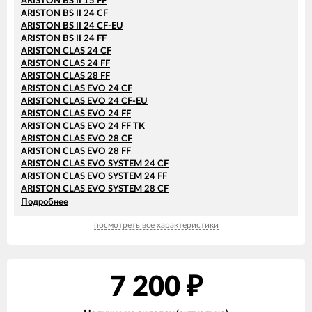
ARISTON BS II 15 FF
ARISTON BS II 24 CF
ARISTON BS II 24 CF-EU
ARISTON BS II 24 FF
ARISTON CLAS 24 CF
ARISTON CLAS 24 FF
ARISTON CLAS 28 FF
ARISTON CLAS EVO 24 CF
ARISTON CLAS EVO 24 CF-EU
ARISTON CLAS EVO 24 FF
ARISTON CLAS EVO 24 FF TK
ARISTON CLAS EVO 28 CF
ARISTON CLAS EVO 28 FF
ARISTON CLAS EVO SYSTEM 24 CF
ARISTON CLAS EVO SYSTEM 24 FF
ARISTON CLAS EVO SYSTEM 28 CF
ARISTON CLAS EVO SYSTEM 28 FF
Подробнее
ARISTON CLAS EVO SYSTEM 32 FF
посмотреть все характеристики
ARISTON CLAS SYSTEM 24 CF
ARISTON CLAS SYSTEM 24 FF
ARISTON CLAS SYSTEM 28 CF
ARISTON CLAS SYSTEM 28 FF
ARISTON CLAS SYSTEM 32 FF
7 200
₽
ARISTON EGIS PLUS 24 CF
ARISTON EGIS PLUS 24 CF-EU