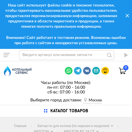
Наш сайт использует файлы cookie и похожие технологии,
чтобы гарантировать максимальное удобство пользователям,
предоставляя персонализированную информацию, запоминая
предпочтения в области маркетинга и продукции, а также
помогая получить правильную информацию.
Внимание! Сайт работает в тестовом режиме. Возможны ошибки
при работе с сайтом и некорректно установленные цены.
0
Часы работы (по Москве):
пн-пт: 07:00 - 16:00
сб-вс: 07:00 - 16:00
Выберите город доставки:
Москва
КАТАЛОГ ТОВАРОВ
Главная
Запчасти для котлов (по маркам и моделям)
ARISTON
ARISTON BS 24 CF