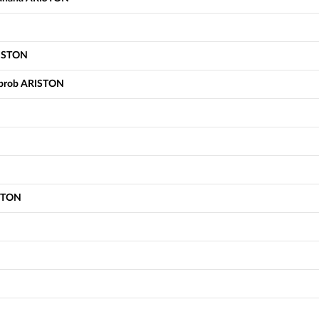
RISTON
t prob ARISTON
ISTON