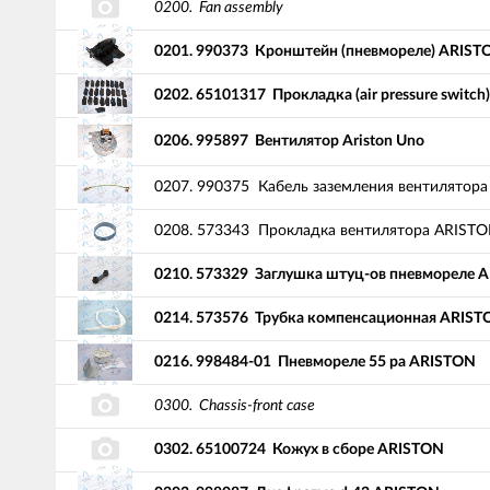
0200.
Fan assembly
0201.
990373
Кронштейн (пневмореле) ARIST
0202.
65101317
Прокладка (air pressure switc
0206.
995897
Вентилятор Ariston Uno
0207.
990375
Кабель заземления вентилятор
0208.
573343
Прокладка вентилятора ARIST
0210.
573329
Заглушка штуц-ов пневмореле 
0214.
573576
Трубка компенсационная ARIST
0216.
998484-01
Пневмореле 55 pa ARISTON
0300.
Chassis-front case
0302.
65100724
Кожух в сборе ARISTON