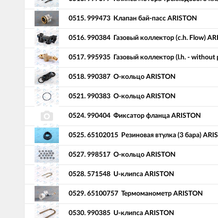
0515.
999473
Клапан бай-пасс ARISTON
0516.
990384
Газовый коллектор (c.h. Flow) A
0517.
995935
Газовый коллектор (l.h. - withou
0518.
990387
О-кольцо ARISTON
0521.
990383
О-кольцo ARISTON
0524.
990404
Фиксатор фланца ARISTON
0525.
65102015
Резиновая втулка (3 бара) AR
0527.
998517
О-кольцо ARISTON
0528.
571548
U-клипса ARISTON
0529.
65100757
Термоманометр ARISTON
0530.
990385
U-клипса ARISTON