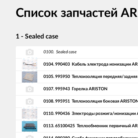
Список запчастей A
1 - Sealed case
0100.
Sealed case
0104.
990403
Кабель электрода ионизации A
0105.
995950
Теплоизоляция передняя/задня
0107.
995943
Горелка ARISTON
0108.
995951
Теплоизоляция боковая ARISTO
0110.
990436
Электроды розжига/ионизации
0113.
65100425
Теплообменник первичный A