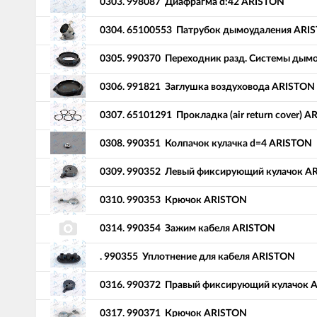
0303.
998087
Диафрагма d:42 ARISTON
0304.
65100553
Патрубок дымоудаления ARI
0305.
990370
Переходник разд. Системы дым
0306.
991821
Заглушка воздуховода ARISTON
0307.
65101291
Прокладка (air return cover) 
0308.
990351
Колпачок кулачка d=4 ARISTON
0309.
990352
Левый фиксирующий кулачок A
0310.
990353
Крючок ARISTON
0314.
990354
Зажим кабеля ARISTON
.
990355
Уплотнение для кабеля ARISTON
0316.
990372
Правый фиксирующий кулачок 
0317.
990371
Крючок ARISTON