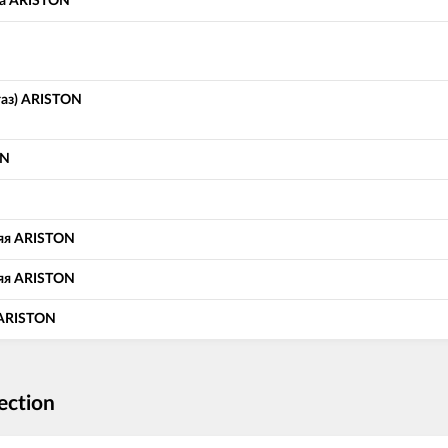
а ARISTON
газ) ARISTON
ON
яя ARISTON
яя ARISTON
 ARISTON
ection