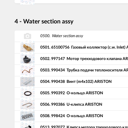
4 - Water section assy
0500.
Water section assy
0501.
65100756
Газовый коллектор (c.w. Inlet
0502.
997147
Мотор трехходового клапана A
0503.
990434
Трубка подачи теплоносителя A
0504.
990438
Винт (m4x102) ARISTON
0505.
990392
О-кольцо ARISTON
0506.
990386
U-клипса ARISTON
0508.
998424
О-кольцо ARISTON
0513.
997077
Клипса мотора трехходового кл