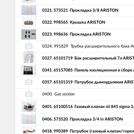
0321.
573521
Прокладка 3/8 ARISTON
0322.
998565
Крышка ARISTON
0323.
998636
Прокладка ARISTON
0324.
991829
Трубка расширительного бака 
0327.
65101719
Бак расширительный 7л ARI
0341.
65157085
Панель изоляционная в сборе
0357.
65101319
Патрубок дымоудаления ARI
0400.
Gas section
0401.
65100516
Газовый клапан sit 845 sigma 
0406.
573520
Прокладка 3/4 in ARISTON
0418.
990389
Патрубок (газовый клапан/горе