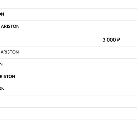
ON
h) ARISTON
3 000
₽
а ARISTON
ON
ARISTON
ON