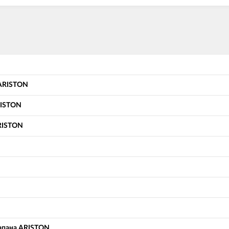
) ARISTON
RISTON
RISTON
апана ARISTON