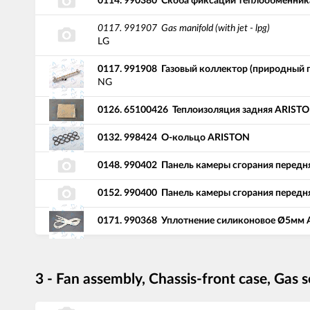
0114.
990380
Скоба фиксации теплообменник
0117.
991907
Gas manifold (with jet - lpg)
LG
0117.
991908
Газовый коллектор (природный 
NG
0126.
65100426
Теплоизоляция задняя ARIST
0132.
998424
О-кольцо ARISTON
0148.
990402
Панель камеры сгорания передн
0152.
990400
Панель камеры сгорания передн
0171.
990368
Уплотнение силиконовое Ø5мм
3 - Fan assembly, Chassis-front case, Gas s