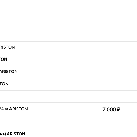
ARISTON
STON
 ARISTON
STON
3/4 m ARISTON
7 000
₽
лка) ARISTON