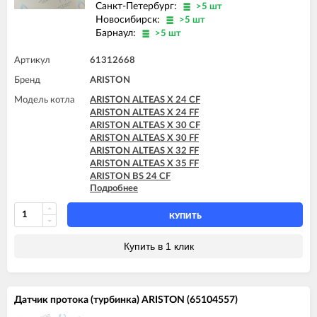
Санкт-Петербург:
>5 шт
Новосибирск:
>5 шт
Барнаул:
>5 шт
Артикул
61312668
Бренд
ARISTON
Модель котла
ARISTON ALTEAS X 24 CF
ARISTON ALTEAS X 24 FF
ARISTON ALTEAS X 30 CF
ARISTON ALTEAS X 30 FF
ARISTON ALTEAS X 32 FF
ARISTON ALTEAS X 35 FF
ARISTON BS 24 CF
Подробнее
ARISTON BS 24 FF
ARISTON BS II 15 FF
ARISTON BS II 24 CF
КУПИТЬ
ARISTON BS II 24 CF-EU
ARISTON BS II 24 FF
Купить в 1 клик
ARISTON CARES X 15 CF
ARISTON CARES X 15 FF
ARISTON CARES X 18 FF
ARISTON CARES X 24 CF
Датчик протока (турбинка) ARISTON (65104557)
ARISTON CARES X 24 FF
ARISTON CARES X SYSTEM 24 CF