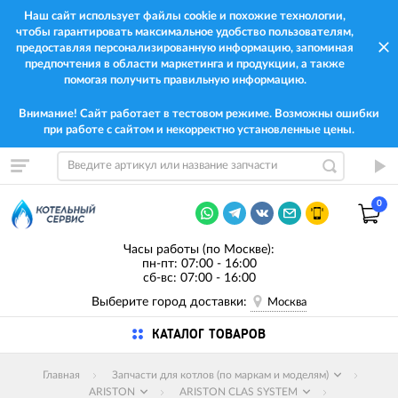
Наш сайт использует файлы cookie и похожие технологии,
чтобы гарантировать максимальное удобство пользователям,
предоставляя персонализированную информацию, запоминая
предпочтения в области маркетинга и продукции, а также
помогая получить правильную информацию.
Внимание! Сайт работает в тестовом режиме. Возможны ошибки
при работе с сайтом и некорректно установленные цены.
0
Часы работы (по Москве):
пн-пт: 07:00 - 16:00
сб-вс: 07:00 - 16:00
Выберите город доставки:
Москва
КАТАЛОГ ТОВАРОВ
Главная
Запчасти для котлов (по маркам и моделям)
ARISTON
ARISTON CLAS SYSTEM