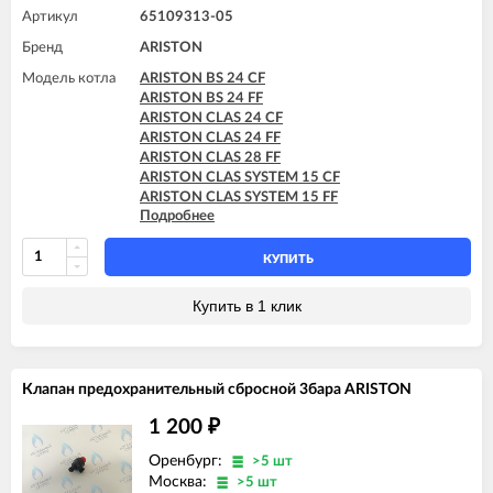
Артикул
65109313-05
Бренд
ARISTON
Модель котла
ARISTON BS 24 CF
ARISTON BS 24 FF
ARISTON CLAS 24 CF
ARISTON CLAS 24 FF
ARISTON CLAS 28 FF
ARISTON CLAS SYSTEM 15 CF
ARISTON CLAS SYSTEM 15 FF
Подробнее
ARISTON CLAS SYSTEM 24 CF
ARISTON CLAS SYSTEM 24 FF
ARISTON CLAS SYSTEM 28 CF
КУПИТЬ
ARISTON CLAS SYSTEM 28 FF
ARISTON CLAS SYSTEM 32 FF
Купить в 1 клик
ARISTON GENUS 24 CF
ARISTON GENUS 24 FF
ARISTON GENUS 28 CF
ARISTON GENUS 28 FF
Клапан предохранительный сбросной 3бара ARISTON
ARISTON GENUS 32 FF
ARISTON GENUS 35 FF
1 200
₽
ARISTON GENUS 36 FF
Оренбург:
>5 шт
Москва:
>5 шт