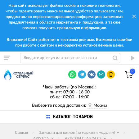
Наш сайт использует файлы cookie и похожие технологии,
чтобы гарантировать максимальное удобство пользователям,
предоставляя персонализированную информацию, запоминая
предпочтения в области маркетинга и продукции, а также
помогая получить правильную информацию.
Внимание! Сайт работает в тестовом режиме. Возможны ошибки
при работе с сайтом и некорректно установленные цены.
0
Часы работы (по Москве):
пн-пт: 07:00 - 16:00
сб-вс: 07:00 - 16:00
Выберите город доставки:
Москва
КАТАЛОГ ТОВАРОВ
Главная
Запчасти для котлов (по маркам и моделям)
ARISTON
ARISTON CLAS 24 CF