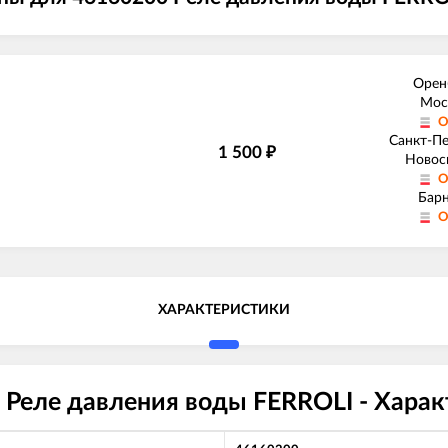
Орен
Мос
О
Санкт-П
1 500
₽
Новос
О
Бар
О
ХАРАКТЕРИСТИКИ
Реле давления воды FERROLI - Хара