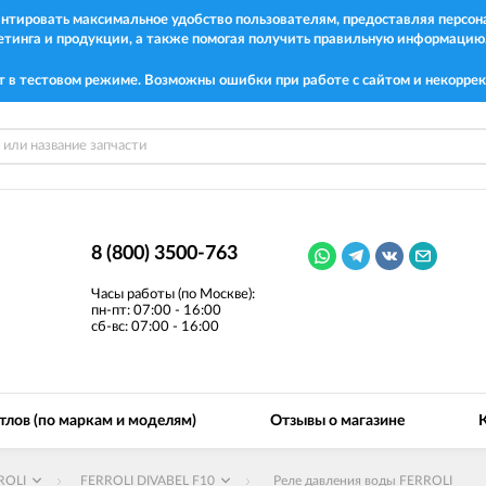
рантировать максимальное удобство пользователям, предоставляя перс
етинга и продукции, а также помогая получить правильную информацию
т в тестовом режиме. Возможны ошибки при работе с сайтом и некоррек
8 (800) 3500-763
Часы работы (по Москве):
пн-пт: 07:00 - 16:00
сб-вс: 07:00 - 16:00
тлов (по маркам и моделям)
Отзывы о магазине
ROLI
FERROLI DIVABEL F10
Реле давления воды FERROLI