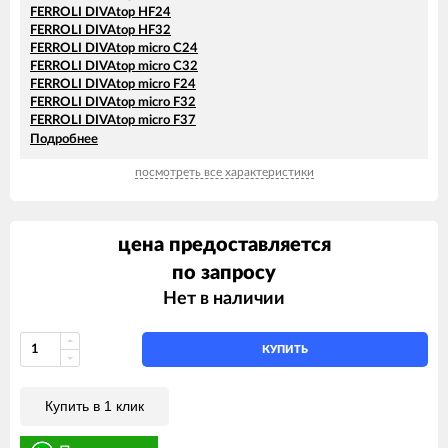
FERROLI DIVAtop HF24
FERROLI DIVAtop HF32
FERROLI DIVAtop micro C24
FERROLI DIVAtop micro C32
FERROLI DIVAtop micro F24
FERROLI DIVAtop micro F32
FERROLI DIVAtop micro F37
FERROLI DIVAtop micro LN C24
Подробнее
FERROLI DIVAtop micro LN C32
посмотреть все характеристики
FERROLI DIVAtop micro LN F24
FERROLI DIVAtop micro LN F32
FERROLI DIVAtop ST C24
FERROLI DIVAtop ST C32
цена предоставляется
FERROLI DIVAtop ST F24
FERROLI DIVAtop ST F32
по запросу
Нет в наличии
КУПИТЬ
Купить в 1 клик