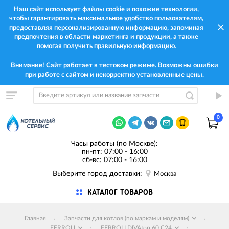
Наш сайт использует файлы cookie и похожие технологии,
чтобы гарантировать максимальное удобство пользователям,
предоставляя персонализированную информацию, запоминая
предпочтения в области маркетинга и продукции, а также
помогая получить правильную информацию.
Внимание! Сайт работает в тестовом режиме. Возможны ошибки
при работе с сайтом и некорректно установленные цены.
0
Часы работы (по Москве):
пн-пт: 07:00 - 16:00
сб-вс: 07:00 - 16:00
Выберите город доставки:
Москва
КАТАЛОГ ТОВАРОВ
Главная
Запчасти для котлов (по маркам и моделям)
FERROLI
FERROLI DIVAtop 60 C24