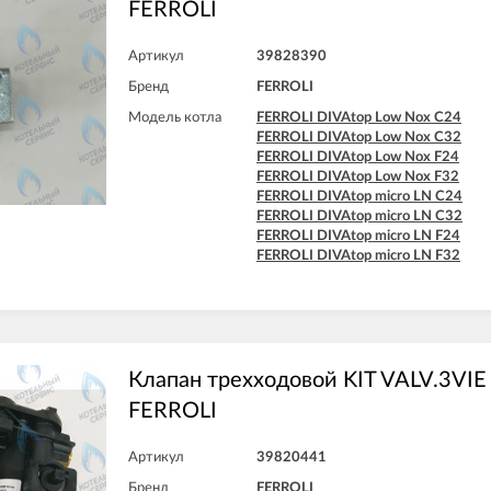
FERROLI
FERROLI DIVAtop micro F24
FERROLI DIVAtop micro F32
FERROLI DIVAtop micro F37
Артикул
39828390
FERROLI DIVAtop micro LN C24
Бренд
FERROLI
FERROLI DIVAtop micro LN C32
FERROLI DIVAtop micro LN F24
Модель котла
FERROLI DIVAtop Low Nox C24
FERROLI DIVAtop micro LN F32
FERROLI DIVAtop Low Nox C32
FERROLI DIVAtop ST C24
FERROLI DIVAtop Low Nox F24
FERROLI DIVAtop ST C32
FERROLI DIVAtop Low Nox F32
FERROLI DIVAtop ST F24
FERROLI DIVAtop micro LN C24
FERROLI DIVAtop ST F32
FERROLI DIVAtop micro LN C32
FERROLI DIVAtop micro LN F24
FERROLI DIVAtop micro LN F32
Клапан трехходовой KIT VALV.3VIE
FERROLI
Артикул
39820441
Бренд
FERROLI