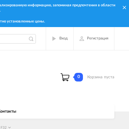
онализированную информацию, запоминая предпочтения в области
.
тно установленные цены.
Вход
Регистрация
0
Корзина
пуста
онтакты
 F32