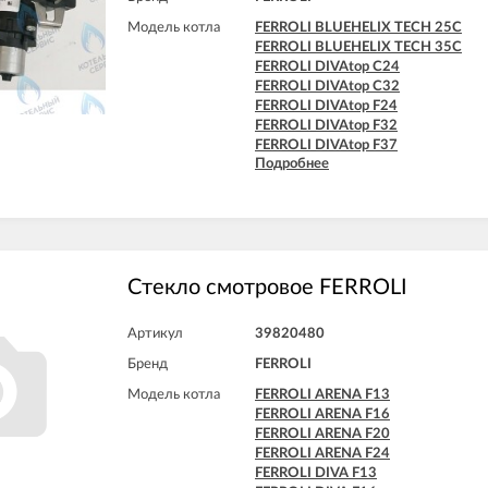
Модель котла
FERROLI BLUEHELIX TECH 25C
FERROLI BLUEHELIX TECH 35C
FERROLI DIVAtop C24
FERROLI DIVAtop C32
FERROLI DIVAtop F24
FERROLI DIVAtop F32
FERROLI DIVAtop F37
Подробнее
FERROLI DIVAtop Low Nox C24
FERROLI DIVAtop Low Nox C32
FERROLI DIVAtop Low Nox F24
FERROLI DIVAtop Low Nox F32
FERROLI DIVAtop micro C24
FERROLI DIVAtop micro C32
FERROLI DIVAtop micro F24
Стекло смотровое FERROLI
FERROLI DIVAtop micro F32
FERROLI DIVAtop micro F37
Артикул
39820480
FERROLI DIVAtop micro LN C24
FERROLI DIVAtop micro LN C32
Бренд
FERROLI
FERROLI DIVAtop micro LN F24
Модель котла
FERROLI ARENA F13
FERROLI DIVAtop micro LN F32
FERROLI ARENA F16
FERROLI DIVAtop ST C24
FERROLI ARENA F20
FERROLI DIVAtop ST C32
FERROLI ARENA F24
FERROLI DIVAtop ST F24
FERROLI DIVA F13
FERROLI DIVAtop ST F32