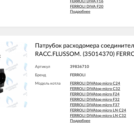
FERROLI DIVA F16
FERROLI DIVA F20
Подробнее
FERROLI DIVA F24
FERROLI DIVA F28
FERROLI DIVA F32
FERROLI DIVA F37
FERROLI DIVA HF24
FERROLI DIVA HF32
FERROLI DIVAproject F24
Патрубок расходомера соединител
FERROLI DIVAtech D F24
RACC.FLUSSOM. (35014370) FERRO
FERROLI DIVAtech D F32
FERROLI DIVAtech D F37
FERROLI DIVAtech D HF24
Артикул
39836710
FERROLI DIVAtech D HF32
Бренд
FERROLI
FERROLI DIVAtech F24 D
FERROLI DIVAtech F32 D
Модель котла
FERROLI DIVAtop micro C24
FERROLI DIVAtop F24
FERROLI DIVAtop micro C32
FERROLI DIVAtop F32
FERROLI DIVAtop micro F24
FERROLI DIVAtop F37
FERROLI DIVAtop micro F32
FERROLI DIVAtop HF24
FERROLI DIVAtop micro F37
FERROLI DIVAtop HF32
FERROLI DIVAtop micro LN C24
FERROLI DIVAtop Low Nox F24
FERROLI DIVAtop micro LN C32
FERROLI DIVAtop Low Nox F32
Подробнее
FERROLI DIVAtop micro LN F24
FERROLI DIVAtop micro F24
FERROLI DIVAtop micro LN F32
FERROLI DIVAtop micro F32