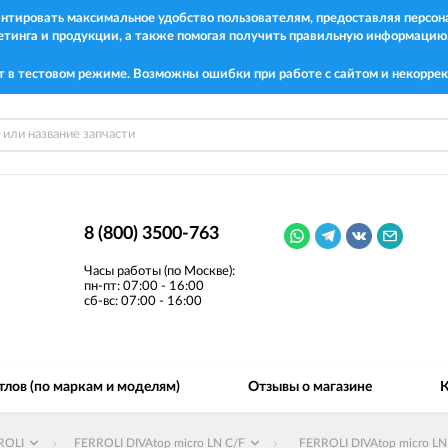
рантировать максимальное удобство пользователям, предоставляя перс
етинга и продукции, а также помогая получить правильную информацию
т в тестовом режиме. Возможны ошибки при работе с сайтом и некоррек
8 (800) 3500-763
Часы работы (по Москве):
пн-пт: 07:00 - 16:00
сб-вс: 07:00 - 16:00
тлов (по маркам и моделям)
Отзывы о магазине
К
ROLI
FERROLI DIVAtop micro LN C/F
FERROLI DIVAtop micro LN