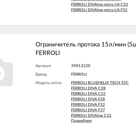
FERROLI DIVAtop micro LN C32
FERROLI DIVAtop micro LN F32
Ограничитель протока 15л/мин (5
FERROLI
Артикул
39813220
Бренд
FERROLI
Модель котла
FERROLI BLUEHELIX TECH 35C
FERROLI DIVA C28
FERROLI DIVA C32
FERROLI DIVA F28
FERROLI DIVA F32
FERROLI DIVA F37
FERROLI DIVAtop C32
Подробнее
FERROLI DIVAtop F32
FERROLI DIVAtop F37
FERROLI DIVAtop micro C32