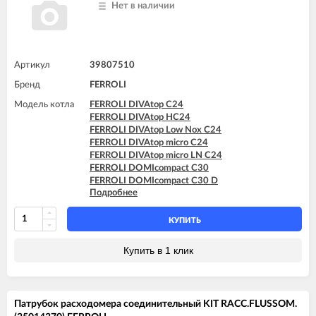
FERROLI DIVAtop ST F32
Нет в наличии
Артикул
39807510
Бренд
FERROLI
Модель котла
FERROLI DIVAtop C24
FERROLI DIVAtop HC24
FERROLI DIVAtop Low Nox C24
FERROLI DIVAtop micro C24
FERROLI DIVAtop micro LN C24
FERROLI DOMIcompact C30
FERROLI DOMIcompact C30 D
Подробнее
FERROLI DOMItech C32
FERROLI DOMItech C32 D
FERROLI DOMItop C30 E
КУПИТЬ
Купить в 1 клик
Патрубок расходомера соединительный KIT RACC.FLUSSOM.