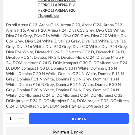
FERROLI DIVAtop micro LN F24
FERROLI ARENA F16
FERROLI DIVAtop micro LN F32
FERROLI ARENA F20
FERROLI DIVAtop ST C24
Подробнее
FERROLI ARENA F24
FERROLI DIVAtop ST C32
FERROLI BLUEHELIX PRO 25 C
FERROLI DIVAtop ST F24
Ferroli Arena C 13, Arena C 16, Arena C 20, Arena C 24, Arena F 13,
FERROLI BLUEHELIX TECH 25 A
FERROLI DIVAtop ST F32
Arena F 16, Arena F 20, Arena F 24, Diva C13 Grey, Diva C13 White,
FERROLI BLUEHELIX TECH 25C
Diva C16 Grey, Diva C16 White, Diva C20 Grey, Diva C20 White, Diva
FERROLI DIVA C13
C24 Grey, Diva C24 White, Diva F13 Grey, Diva F13 White, Diva F16
FERROLI DIVA C16
Grey, Diva F16 White, Diva F20 Grey, Diva F20 White, Diva F24 Grey,
FERROLI DIVA C20
Diva F24 White, Divatech C 24 D, Divatech C 32 D, Divatech F 24 D,
FERROLI DIVA C24
Divatop HC 24, Divatop HF 24, Divatop Micro C 24, Divatop Micro F
FERROLI DIVA F13
24, DOMIcompact C 24 D, DOMIcompact C 30 D, DOMIcompact F 24
FERROLI DIVA F16
D, DOMIcompact F 30 D, Domina C 13 N White, Domina C 16 N
FERROLI DIVA F20
White, Domina C 20 N White, Domina C 24 N White, Domina F 11 N
FERROLI DIVA F24
Grey, Domina F 11 N White, Domina F 13 N Grey, Domina F 13 N
FERROLI DIVAtop C24
White, Domina F 16 N Grey, Domina F 16 N White, Domina F 20 N
FERROLI DIVAtop F24
Grey, Domina F 20 N White, Domina F 24 N Grey, Domina F 24 N
FERROLI DIVAtop HC24
White, DOMIproject C 24 D, DOMIproject C 24, DOMIproject C 32,
FERROLI DIVAtop HF24
DOMIproject F 24 D, DOMIproject F 24, DOMIproject F 32, DOMItech
FERROLI DIVAtop Low Nox C24
C 24 D, DOMItech C 24, DOMItech F 24 D, DOMItech F 24
FERROLI DIVAtop Low Nox F24
FERROLI DIVAtop micro C24
FERROLI DIVAtop micro F24
КУПИТЬ
FERROLI DIVAtop micro LN C24
FERROLI DIVAtop micro LN F24
Купить в 1 клик