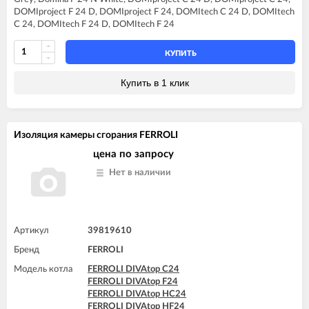
FERROLI DIVAtech D F24
DOMIproject F 24 D, DOMIproject F 24, DOMItech C 24 D, DOMItech
FERROLI DIVAtech D HF24
C 24, DOMItech F 24 D, DOMItech F 24
FERROLI DIVAtech F24 D
FERROLI DIVAtop C24
FERROLI DIVAtop F24
КУПИТЬ
FERROLI DIVAtop HC24
FERROLI DIVAtop HF24
Купить в 1 клик
FERROLI DIVAtop micro C24
FERROLI DIVAtop micro F24
FERROLI DIVAtop ST C24
FERROLI DIVAtop ST F24
Изоляция камеры сгорания FERROLI
FERROLI DOMINA C13 N
FERROLI DOMINA C16 N
цена по запросу
FERROLI DOMINA C20 N
Нет в наличии
FERROLI DOMINA C24 N
FERROLI DOMINA F13 N
FERROLI DOMINA F16 N
FERROLI DOMINA F20 N
FERROLI DOMINA F24 N
Артикул
39819610
FERROLI DOMIproject C24
Бренд
FERROLI
FERROLI DOMIproject C24 D
FERROLI DOMIproject F24
Модель котла
FERROLI DIVAtop C24
FERROLI DOMIproject F24 D
FERROLI DIVAtop F24
FERROLI DOMItech C24
FERROLI DIVAtop HC24
FERROLI DOMItech C24 D
FERROLI DIVAtop HF24