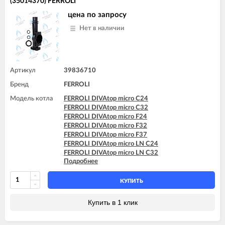
(35014370) FERROLI
цена по запросу
Нет в наличии
Артикул
39836710
Бренд
FERROLI
Модель котла
FERROLI DIVAtop micro C24
FERROLI DIVAtop micro C32
FERROLI DIVAtop micro F24
FERROLI DIVAtop micro F32
FERROLI DIVAtop micro F37
FERROLI DIVAtop micro LN C24
FERROLI DIVAtop micro LN C32
Подробнее
FERROLI DIVAtop micro LN F24
FERROLI DIVAtop micro LN F32
КУПИТЬ
Купить в 1 клик