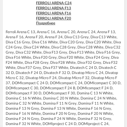
FERROLI ARENA C24
FERROLI DIVAtop micro F37
FERROLI ARENA F13
FERROLI DIVAtop micro LN C24
FERROLI ARENA F16
FERROLI DIVAtop micro LN C32
FERROLI ARENA F20
FERROLI DIVAtop micro LN F24
Подробнее
FERROLI ARENA F24
FERROLI DIVAtop micro LN F32
FERROLI BLUEHELIX PRO 25 C
FERROLI DIVAtop ST C24
Ferroli Arena C 13, Arena C 16, Arena C 20, Arena C 24, Arena F 13,
FERROLI BLUEHELIX PRO 32 C
FERROLI DIVAtop ST C32
Arena F 16, Arena F 20, Arena F 24, Diva C13 Grey, Diva C13 White,
FERROLI BLUEHELIX TECH 25C
FERROLI DIVAtop ST F24
Diva C16 Grey, Diva C16 White, Diva C20 Grey, Diva C20 White, Diva
FERROLI BLUEHELIX TECH 35C
FERROLI DIVAtop ST F32
C24 Grey, Diva C24 White, Diva C28 Grey, Diva C28 White, Diva C32
FERROLI DIVA C13
FERROLI DOMIcompact C24
Grey, Diva C32 White, Diva F13 Grey, Diva F13 White, Diva F16 Grey,
FERROLI DIVA C16
FERROLI DOMIcompact C30
Diva F16 White, Diva F20 Grey, Diva F20 White, Diva F24 Grey, Diva
FERROLI DIVA C20
FERROLI DOMIcompact C30 D
F24 White, Diva F28 Grey, Diva F28 White, Diva F32 Grey, Diva F32
FERROLI DIVA C24
FERROLI DOMIcompact F24
White, Diva F37 Grey, Diva F37 White, Divatech C 24 D, Divatech C
FERROLI DIVA C28
FERROLI DOMIcompact F24 B
32 D, Divatech F 24 D, Divatech F 32 D, Divatop Micro C 24, Divatop
FERROLI DIVA C32
FERROLI DOMIcompact F24 D
Micro C 32, Divatop Micro F 24, Divatop Micro F 32, Divatop Micro F
FERROLI DIVA F13
FERROLI DOMIcompact F30
37, DOMIcompact C 24 D, DOMIcompact C 24, DOMIcompact C 30 D,
FERROLI DIVA F16
FERROLI DOMIcompact F30 B
DOMIcompact C 30, DOMIcompact F 24 B, DOMIcompact F 24 D,
FERROLI DIVA F20
FERROLI DOMIcompact F30 D
DOMIcompact F 30 D, DOMIcompact F 30, Domina C 13 N White,
FERROLI DIVA F24
FERROLI DOMINA C13 N
Domina C 16 N White, Domina C 20 N White, Domina C 24 N White,
FERROLI DIVA F28
FERROLI DOMINA C16 N
Domina C 32 N White, Domina F 11 N Grey, Domina F 11 N White,
FERROLI DIVA F32
FERROLI DOMINA C20 N
Domina F 13 N Grey, Domina F 13 N White, Domina F 16 N Grey,
FERROLI DIVA F37
FERROLI DOMINA C24 N
Domina F 16 N White, Domina F 20 N Grey, Domina F 20 N White,
FERROLI DIVAproject F24
FERROLI DOMINA C32 N
Domina F 24 N Grey, Domina F 24 N White, Domina F 32 N Grey,
FERROLI DIVAtech C24 D
FERROLI DOMINA F13 N
Domina F 32 N White, DOMIproject C 24 D, DOMIproject C 24,
FERROLI DIVAtech C32 D