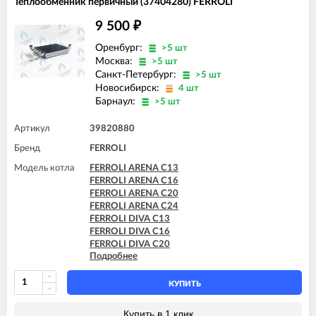
Теплообменник первичный (37404280) FERROLI
FERROLI DIVAtech F32 D
FERROLI DIVAtop micro C24
9 500
₽
FERROLI DIVAtop micro C32
FERROLI DIVAtop micro F24
Оренбург:
>5 шт
FERROLI DIVAtop micro F32
Москва:
>5 шт
FERROLI DIVAtop micro F37
Санкт-Петербург:
>5 шт
FERROLI DIVAtop micro LN C24
Новосибирск:
4 шт
FERROLI DIVAtop micro LN F24
Барнаул:
>5 шт
FERROLI DIVAtop ST C24
FERROLI DIVAtop ST C32
Артикул
39820880
FERROLI DIVAtop ST F24
FERROLI DIVAtop ST F32
Бренд
FERROLI
Модель котла
FERROLI ARENA C13
FERROLI ARENA C16
FERROLI ARENA C20
FERROLI ARENA C24
FERROLI DIVA C13
FERROLI DIVA C16
FERROLI DIVA C20
Подробнее
FERROLI DIVA C24
FERROLI DIVA HC24
FERROLI DIVAtech C24 D
КУПИТЬ
FERROLI DIVAtop C24
FERROLI DIVAtop HC24
Купить в 1 клик