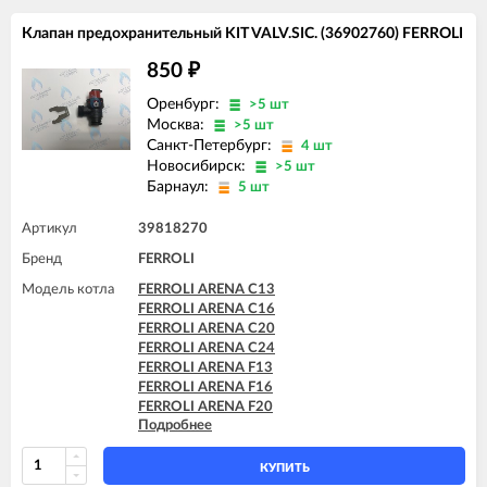
Клапан предохранительный KIT VALV.SIC. (36902760) FERROLI
850
₽
Оренбург:
>5 шт
Москва:
>5 шт
Санкт-Петербург:
4 шт
Новосибирск:
>5 шт
Барнаул:
5 шт
Артикул
39818270
Бренд
FERROLI
Модель котла
FERROLI ARENA C13
FERROLI ARENA C16
FERROLI ARENA C20
FERROLI ARENA C24
FERROLI ARENA F13
FERROLI ARENA F16
FERROLI ARENA F20
Подробнее
FERROLI ARENA F24
FERROLI BLUEHELIX PRO 25 C
FERROLI BLUEHELIX PRO 32 C
КУПИТЬ
FERROLI BLUEHELIX TECH 18A-E