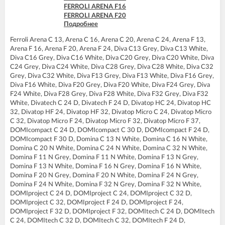
FERROLI ARENA F16
FERROLI ARENA F20
Подробнее
FERROLI ARENA F24
FERROLI BLUEHELIX PRO 25 C
Ferroli Arena C 13, Arena C 16, Arena C 20, Arena C 24, Arena F 13,
FERROLI BLUEHELIX PRO 32 C
Arena F 16, Arena F 20, Arena F 24, Diva C13 Grey, Diva C13 White,
FERROLI BLUEHELIX TECH 18A-E
Diva C16 Grey, Diva C16 White, Diva C20 Grey, Diva C20 White, Diva
FERROLI BLUEHELIX TECH 25 A
C24 Grey, Diva C24 White, Diva C28 Grey, Diva C28 White, Diva C32
FERROLI BLUEHELIX TECH 25A-E
Grey, Diva C32 White, Diva F13 Grey, Diva F13 White, Diva F16 Grey,
FERROLI BLUEHELIX TECH 25C
Diva F16 White, Diva F20 Grey, Diva F20 White, Diva F24 Grey, Diva
FERROLI BLUEHELIX TECH 35 A
F24 White, Diva F28 Grey, Diva F28 White, Diva F32 Grey, Diva F32
FERROLI BLUEHELIX TECH 35A-E
White, Divatech C 24 D, Divatech F 24 D, Divatop HC 24, Divatop HC
FERROLI BLUEHELIX TECH 35C
32, Divatop HF 24, Divatop HF 32, Divatop Micro C 24, Divatop Micro
FERROLI DIVA C13
C 32, Divatop Micro F 24, Divatop Micro F 32, Divatop Micro F 37,
FERROLI DIVA C16
DOMIcompact C 24 D, DOMIcompact C 30 D, DOMIcompact F 24 D,
FERROLI DIVA C20
DOMIcompact F 30 D, Domina C 13 N White, Domina C 16 N White,
FERROLI DIVA C24
Domina C 20 N White, Domina C 24 N White, Domina C 32 N White,
FERROLI DIVA C28
Domina F 11 N Grey, Domina F 11 N White, Domina F 13 N Grey,
FERROLI DIVA C32
Domina F 13 N White, Domina F 16 N Grey, Domina F 16 N White,
FERROLI DIVA F13
Domina F 20 N Grey, Domina F 20 N White, Domina F 24 N Grey,
FERROLI DIVA F16
Domina F 24 N White, Domina F 32 N Grey, Domina F 32 N White,
FERROLI DIVA F20
DOMIproject C 24 D, DOMIproject C 24, DOMIproject C 32 D,
FERROLI DIVA F24
DOMIproject C 32, DOMIproject F 24 D, DOMIproject F 24,
FERROLI DIVA F28
DOMIproject F 32 D, DOMIproject F 32, DOMItech C 24 D, DOMItech
FERROLI DIVA F32
C 24, DOMItech C 32 D, DOMItech C 32, DOMItech F 24 D,
FERROLI DIVA F37