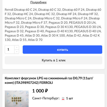
Подробнее
FERROLI DIVAtop F32
FERROLI DIVAtop F37
Ferroli Divatop 60 C 24, Divatop 60 C 32, Divatop 60 F 24, Divatop 60
FERROLI DIVAtop HC24
F 32, Divatop HC 24, Divatop HC 32, Divatop HF 24, Divatop HF 32,
FERROLI DIVAtop HC32
Divatop Micro C 24, Divatop Micro C 32, Divatop Micro F 24, Divatop
FERROLI DIVAtop HF24
Micro F 32, Divatop Micro F 37, Pegasus D 20, PEGASUS D 20 LN,
FERROLI DIVAtop HF32
Pegasus D 23, Pegasus D 30, Pegasus D 30 K130, PEGASUS D 30 LN,
FERROLI DIVAtop Low Nox C24
Pegasus D 32, Pegasus D 40, Pegasus D 40 K130, PEGASUS D 40 LN,
FERROLI DIVAtop Low Nox C32
Pegasus D 45, Atlas D 30, Atlas D 30 K 100, Atlas D 42, Atlas D 42 K
FERROLI DIVAtop Low Nox F24
130, Atlas D 55, Atlas D 70
FERROLI DIVAtop Low Nox F32
FERROLI DIVAtop micro C24
FERROLI DIVAtop micro C32
КУПИТЬ
FERROLI DIVAtop micro F24
FERROLI DIVAtop micro F32
Купить в 1 клик
FERROLI DIVAtop micro F37
FERROLI DIVAtop micro LN C24
FERROLI DIVAtop micro LN C32
FERROLI DIVAtop micro LN F24
Комплект форсунок LPG на сжиженный газ D0,79 (11шт/
FERROLI DIVAtop micro LN F32
комп) (ITA398907242) FERROLI
FERROLI DIVAtop ST C24
FERROLI DIVAtop ST C32
1 000
₽
FERROLI DIVAtop ST F24
FERROLI DIVAtop ST F32
Санкт-Петербург:
1 шт