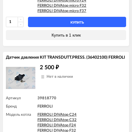
FERROLI DIVAtop micro F24
FERROLI DOMIproject C32
FERROLI DIVAtop micro F32
FERROLI DOMIproject C32 D
FERROLI DIVAtop micro F37
FERROLI DOMIproject F24
FERROLI DOMIproject F24 D
FERROLI DOMIproject F32
КУПИТЬ
FERROLI DOMIproject F32 D
FERROLI DOMItech C24
Купить в 1 клик
FERROLI DOMItech C24 D
FERROLI DOMItech C32
FERROLI DOMItech C32 D
FERROLI DOMItech F24
Датчик давления KIT TRANSDUTT.PRESS. (36402100) FERROLI
FERROLI DOMItech F24 D
FERROLI DOMItech F32
2 500
₽
FERROLI DOMItech F32 D
Нет в наличии
Артикул
39818770
Бренд
FERROLI
Модель котла
FERROLI DIVAtop C24
FERROLI DIVAtop C32
FERROLI DIVAtop F24
FERROLI DIVAtop F32