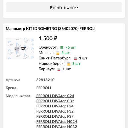
FERROLI BLUEHELIX TECH 25 A
Купить в 1 клик
FERROLI BLUEHELIX TECH 25A-E
FERROLI BLUEHELIX TECH 25C
FERROLI BLUEHELIX TECH 35 A
FERROLI BLUEHELIX TECH 35A-E
Манометр KIT IDROMETRO (36402070) FERROLI
FERROLI BLUEHELIX TECH 35C
FERROLI DIVA C13
1 500
₽
FERROLI DIVA C16
FERROLI DIVA C20
Оренбург:
>5 шт
FERROLI DIVA C24
Москва:
3 шт
FERROLI DIVA C28
Санкт-Петербург:
1 шт
FERROLI DIVA C32
Новосибирск:
3 шт
FERROLI DIVA F13
Барнаул:
1 шт
FERROLI DIVA F16
FERROLI DIVA F20
Артикул
39818210
FERROLI DIVA F24
FERROLI DIVA F28
Бренд
FERROLI
FERROLI DIVA F32
Модель котла
FERROLI DIVAtop C24
FERROLI DIVA F37
FERROLI DIVAtop C32
FERROLI DIVA HC24
FERROLI DIVAtop F24
FERROLI DIVA HF24
FERROLI DIVAtop F32
FERROLI DIVA HF32
FERROLI DIVAtop F37
FERROLI DIVAproject F24
FERROLI DIVAtop HC24
FERROLI DIVAtech C24 D
FERROLI DIVAtop HC32