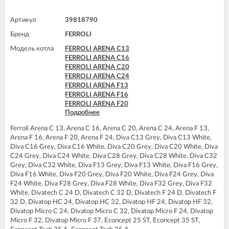
Артикул
39818790
Бренд
FERROLI
Модель котла
FERROLI ARENA C13
FERROLI ARENA C16
FERROLI ARENA C20
FERROLI ARENA C24
FERROLI ARENA F13
FERROLI ARENA F16
FERROLI ARENA F20
Подробнее
FERROLI ARENA F24
FERROLI BLUEHELIX TECH 25 A
Ferroli Arena C 13, Arena C 16, Arena C 20, Arena C 24, Arena F 13,
FERROLI BLUEHELIX TECH 25C
Arena F 16, Arena F 20, Arena F 24, Diva C13 Grey, Diva C13 White,
FERROLI BLUEHELIX TECH 35 A
Diva C16 Grey, Diva C16 White, Diva C20 Grey, Diva C20 White, Diva
FERROLI BLUEHELIX TECH 35C
C24 Grey, Diva C24 White, Diva C28 Grey, Diva C28 White, Diva C32
FERROLI DIVA C13
Grey, Diva C32 White, Diva F13 Grey, Diva F13 White, Diva F16 Grey,
FERROLI DIVA C16
Diva F16 White, Diva F20 Grey, Diva F20 White, Diva F24 Grey, Diva
FERROLI DIVA C20
F24 White, Diva F28 Grey, Diva F28 White, Diva F32 Grey, Diva F32
FERROLI DIVA C24
White, Divatech C 24 D, Divatech C 32 D, Divatech F 24 D, Divatech F
FERROLI DIVA C28
32 D, Divatop HC 24, Divatop HC 32, Divatop HF 24, Divatop HF 32,
FERROLI DIVA C32
Divatop Micro C 24, Divatop Micro C 32, Divatop Micro F 24, Divatop
FERROLI DIVA F13
Micro F 32, Divatop Micro F 37, Econcept 25 ST, Econcept 35 ST,
FERROLI DIVA F16