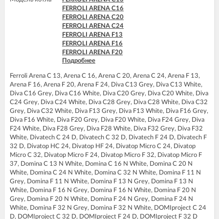
FERROLI DOMItech C32
FERROLI ARENA C16
FERROLI DOMItech F24
FERROLI ARENA C20
FERROLI DOMItech F32
FERROLI ARENA C24
FERROLI ARENA F13
FERROLI ARENA F16
FERROLI ARENA F20
Подробнее
FERROLI ARENA F24
FERROLI DIVA C13
Ferroli Arena C 13, Arena C 16, Arena C 20, Arena C 24, Arena F 13,
FERROLI DIVA C16
Arena F 16, Arena F 20, Arena F 24, Diva C13 Grey, Diva C13 White,
FERROLI DIVA C20
Diva C16 Grey, Diva C16 White, Diva C20 Grey, Diva C20 White, Diva
FERROLI DIVA C24
C24 Grey, Diva C24 White, Diva C28 Grey, Diva C28 White, Diva C32
FERROLI DIVA C28
Grey, Diva C32 White, Diva F13 Grey, Diva F13 White, Diva F16 Grey,
FERROLI DIVA C32
Diva F16 White, Diva F20 Grey, Diva F20 White, Diva F24 Grey, Diva
FERROLI DIVA F13
F24 White, Diva F28 Grey, Diva F28 White, Diva F32 Grey, Diva F32
FERROLI DIVA F16
White, Divatech C 24 D, Divatech C 32 D, Divatech F 24 D, Divatech F
FERROLI DIVA F20
32 D, Divatop HC 24, Divatop HF 24, Divatop Micro C 24, Divatop
FERROLI DIVA F24
Micro C 32, Divatop Micro F 24, Divatop Micro F 32, Divatop Micro F
FERROLI DIVA F28
37, Domina C 13 N White, Domina C 16 N White, Domina C 20 N
FERROLI DIVA F32
White, Domina C 24 N White, Domina C 32 N White, Domina F 11 N
FERROLI DIVA F37
Grey, Domina F 11 N White, Domina F 13 N Grey, Domina F 13 N
FERROLI DIVA HC24
White, Domina F 16 N Grey, Domina F 16 N White, Domina F 20 N
FERROLI DIVA HF24
Grey, Domina F 20 N White, Domina F 24 N Grey, Domina F 24 N
FERROLI DIVA HF32
White, Domina F 32 N Grey, Domina F 32 N White, DOMIproject C 24
FERROLI DIVAproject F24
D, DOMIproject C 32 D, DOMIproject F 24 D, DOMIproject F 32 D