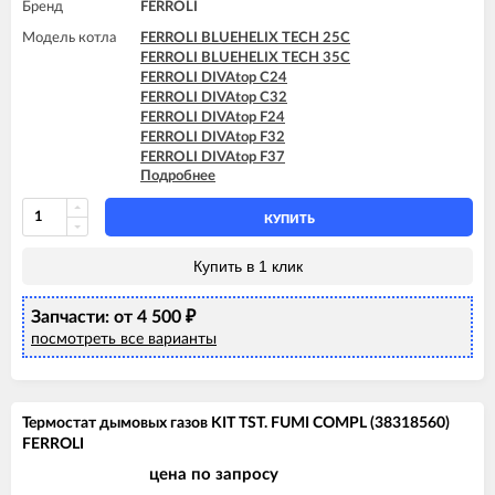
Бренд
FERROLI
Модель котла
FERROLI BLUEHELIX TECH 25C
FERROLI BLUEHELIX TECH 35C
FERROLI DIVAtop C24
FERROLI DIVAtop C32
FERROLI DIVAtop F24
FERROLI DIVAtop F32
FERROLI DIVAtop F37
Подробнее
FERROLI DIVAtop Low Nox C24
FERROLI DIVAtop Low Nox C32
FERROLI DIVAtop Low Nox F24
КУПИТЬ
FERROLI DIVAtop Low Nox F32
FERROLI DIVAtop micro C24
Купить в 1 клик
FERROLI DIVAtop micro C32
FERROLI DIVAtop micro F24
Запчасти: от 4 500
FERROLI DIVAtop micro F32
₽
FERROLI DIVAtop micro F37
посмотреть все варианты
FERROLI DIVAtop micro LN C24
FERROLI DIVAtop micro LN C32
FERROLI DIVAtop micro LN F24
FERROLI DIVAtop micro LN F32
Термостат дымовых газов KIT TST. FUMI COMPL (38318560)
FERROLI DIVAtop ST C24
FERROLI
FERROLI DIVAtop ST C32
цена по запросу
FERROLI DIVAtop ST F24