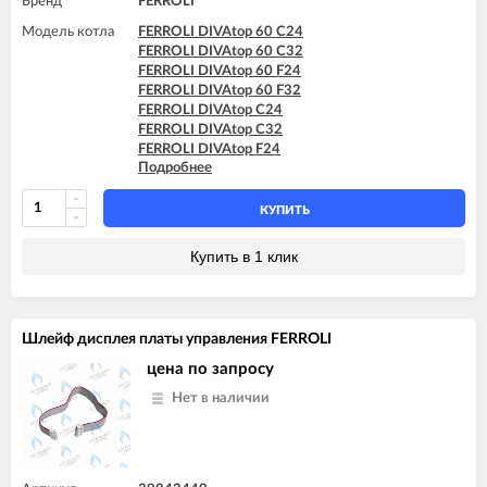
Бренд
FERROLI
Модель котла
FERROLI DIVAtop 60 C24
FERROLI DIVAtop 60 C32
FERROLI DIVAtop 60 F24
FERROLI DIVAtop 60 F32
FERROLI DIVAtop C24
FERROLI DIVAtop C32
FERROLI DIVAtop F24
Подробнее
FERROLI DIVAtop F32
FERROLI DIVAtop F37
FERROLI DIVAtop HC24
КУПИТЬ
FERROLI DIVAtop HC32
FERROLI DIVAtop HF24
Купить в 1 клик
FERROLI DIVAtop HF32
FERROLI DIVAtop micro C24
FERROLI DIVAtop micro C32
FERROLI DIVAtop micro F24
Шлейф дисплея платы управления FERROLI
FERROLI DIVAtop micro F32
FERROLI DIVAtop micro F37
цена по запросу
FERROLI DIVAtop micro LN C24
Нет в наличии
FERROLI DIVAtop micro LN C32
FERROLI DIVAtop micro LN F24
FERROLI DIVAtop micro LN F32
FERROLI DIVAtop ST C24
FERROLI DIVAtop ST C32