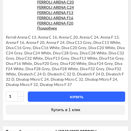
FERROLI ARENA C20
FERROLI ARENA C24
FERROLI ARENA F13
FERROLI ARENA F16
FERROLI ARENA F20
Подробнее
FERROLI ARENA F24
FERROLI BLUEHELIX TECH 25C
Ferroli Arena C 13, Arena C 16, Arena C 20, Arena C 24, Arena F 13,
FERROLI BLUEHELIX TECH 35C
Arena F 16, Arena F 20, Arena F 24, Diva C13 Grey, Diva C13 White,
FERROLI DIVA C13
Diva C16 Grey, Diva C16 White, Diva C20 Grey, Diva C20 White, Diva
FERROLI DIVA C16
C24 Grey, Diva C24 White, Diva C28 Grey, Diva C28 White, Diva C32
FERROLI DIVA C20
Grey, Diva C32 White, Diva F13 Grey, Diva F13 White, Diva F16 Grey,
FERROLI DIVA C24
Diva F16 White, Diva F20 Grey, Diva F20 White, Diva F24 Grey, Diva
FERROLI DIVA C28
F24 White, Diva F28 Grey, Diva F28 White, Diva F32 Grey, Diva F32
FERROLI DIVA C32
White, Divatech C 24 D, Divatech C 32 D, Divatech F 24 D, Divatech F
FERROLI DIVA F13
32 D, Divatop Micro C 24, Divatop Micro C 32, Divatop Micro F 24,
FERROLI DIVA F16
Divatop Micro F 32, Divatop Micro F 37
FERROLI DIVA F20
FERROLI DIVA F24
FERROLI DIVA F28
КУПИТЬ
FERROLI DIVA F32
FERROLI DIVA F37
Купить в 1 клик
FERROLI DIVAproject F24
FERROLI DIVAtech C24 D
FERROLI DIVAtech C32 D
FERROLI DIVAtech F24 D