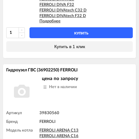
FERROLI DOMINA F13 N
FERROLI DIVA F32
FERROLI DOMINA F16 N
FERROLI DIVAtech C32 D
FERROLI DOMINA F20 N
FERROLI DIVAtech F32 D
FERROLI DOMINA F24 N
Подробнее
FERROLI DIVAtop micro C24
FERROLI DOMINA F32 N
FERROLI DIVAtop micro F24
FERROLI DOMIproject C24 D
FERROLI DIVAtop micro LN C24
КУПИТЬ
FERROLI DOMIproject C32
FERROLI DIVAtop micro LN F24
FERROLI DOMIproject C32 D
FERROLI DOMIproject F24 D
Купить в 1 клик
FERROLI DOMIproject F32
FERROLI DOMIproject F32 D
Гидроузел ГВС (36902250) FERROLI
цена по запросу
Нет в наличии
Артикул
39830560
Бренд
FERROLI
Модель котла
FERROLI ARENA C13
FERROLI ARENA C16