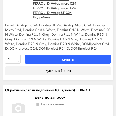
FERROLI DOMItech F24
FERROLI DIVAtop micro C24
FERROLI DOMItech F24 D
FERROLI DIVAtop micro F24
FERROLI DIVAtop ST C24
Подробнее
FERROLI DIVAtop ST F24
FERROLI DOMINA C13 N
Ferroli Divatop HC 24, Divatop HF 24, Divatop Micro C 24, Divatop
FERROLI DOMINA C16 N
Micro F 24, Domina C 13 N White, Domina C 16 N White, Domina C 20
FERROLI DOMINA C20 N
N White, Domina F 11 N Grey, Domina F 11 N White, Domina F 13 N
FERROLI DOMINA F13 N
Grey, Domina F 13 N White, Domina F 16 N Grey, Domina F 16 N
FERROLI DOMINA F16 N
White, Domina F 20 N Grey, Domina F 20 N White, DOMIproject C 24
FERROLI DOMINA F20 N
D, DOMIproject C 24, DOMIproject F 24 D, DOMIproject F 24
FERROLI DOMINA F24 N
FERROLI DOMIproject C24
FERROLI DOMIproject C24 D
КУПИТЬ
FERROLI DOMIproject F24
FERROLI DOMIproject F24 D
Купить в 1 клик
Обратный клапан подпитки (10шт/комп) FERROLI
цена по запросу
Нет в наличии