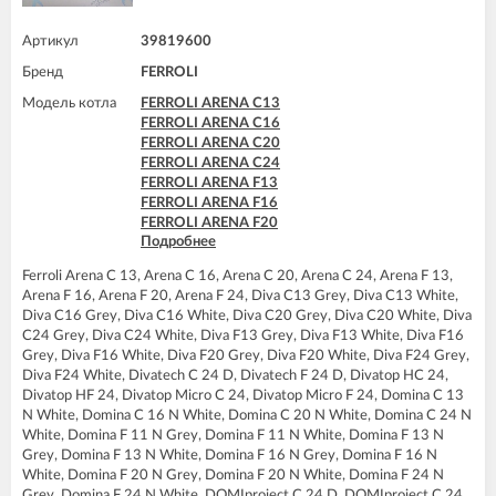
Артикул
39819600
Бренд
FERROLI
Модель котла
FERROLI ARENA C13
FERROLI ARENA C16
FERROLI ARENA C20
FERROLI ARENA C24
FERROLI ARENA F13
FERROLI ARENA F16
FERROLI ARENA F20
Подробнее
FERROLI ARENA F24
FERROLI DIVA C13
Ferroli Arena C 13, Arena C 16, Arena C 20, Arena C 24, Arena F 13,
FERROLI DIVA C16
Arena F 16, Arena F 20, Arena F 24, Diva C13 Grey, Diva C13 White,
FERROLI DIVA C20
Diva C16 Grey, Diva C16 White, Diva C20 Grey, Diva C20 White, Diva
FERROLI DIVA C24
C24 Grey, Diva C24 White, Diva F13 Grey, Diva F13 White, Diva F16
FERROLI DIVA F13
Grey, Diva F16 White, Diva F20 Grey, Diva F20 White, Diva F24 Grey,
FERROLI DIVA F16
Diva F24 White, Divatech C 24 D, Divatech F 24 D, Divatop HC 24,
FERROLI DIVA F20
Divatop HF 24, Divatop Micro C 24, Divatop Micro F 24, Domina C 13
FERROLI DIVA F24
N White, Domina C 16 N White, Domina C 20 N White, Domina C 24 N
FERROLI DIVA HC24
White, Domina F 11 N Grey, Domina F 11 N White, Domina F 13 N
FERROLI DIVA HF24
Grey, Domina F 13 N White, Domina F 16 N Grey, Domina F 16 N
FERROLI DIVAproject F24
White, Domina F 20 N Grey, Domina F 20 N White, Domina F 24 N
FERROLI DIVAtech C24 D
Grey, Domina F 24 N White, DOMIproject C 24 D, DOMIproject C 24,