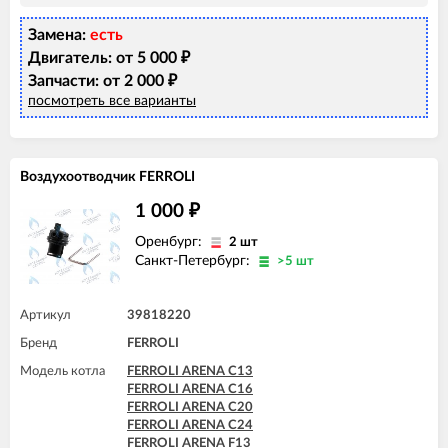
FERROLI DIVAtop ST C24
FERROLI DIVAtop ST F24
Замена:
есть
FERROLI DOMIcompact C24
FERROLI DOMIcompact C30
Двигатель: от 5 000
₽
FERROLI DOMIcompact C30 D
Запчасти: от 2 000
₽
FERROLI DOMIcompact F24
посмотреть все варианты
FERROLI DOMIcompact F24 B
FERROLI DOMIcompact F24 D
FERROLI DOMIcompact F30
FERROLI DOMIcompact F30 D
Воздухоотводчик FERROLI
FERROLI DOMINA C13 N
FERROLI DOMINA C16 N
1 000
₽
FERROLI DOMINA C20 N
FERROLI DOMINA C24 N
Оренбург:
2 шт
FERROLI DOMIproject C24
Санкт-Петербург:
>5 шт
FERROLI DOMIproject C24 D
FERROLI DOMIproject F24
FERROLI DOMIproject F24 D
Артикул
39818220
FERROLI DOMItech C24
Бренд
FERROLI DOMItech F24
FERROLI
Модель котла
FERROLI ARENA C13
FERROLI ARENA C16
FERROLI ARENA C20
FERROLI ARENA C24
FERROLI ARENA F13