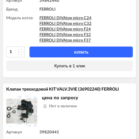
Артикул
39842440
FERROLI DIVAtop ST F24
Бренд
FERROLI
FERROLI DIVAtop ST F32
Модель котла
FERROLI DIVAtop micro C24
FERROLI DIVAtop micro C32
FERROLI DIVAtop micro F24
FERROLI DIVAtop micro F32
FERROLI DIVAtop micro F37
КУПИТЬ
Купить в 1 клик
Клапан трехходовой KIT VALV.3VIE (36902240) FERROLI
цена по запросу
Нет в наличии
Артикул
39820441