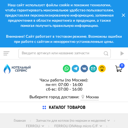
Наш сайт использует файлы cookie и похожие технологии,
чтобы гарантировать максимальное удобство пользователям,
предоставляя персонализированную информацию, запоминая
предпочтения в области маркетинга и продукции, а также
помогая получить правильную информацию.
Внимание! Сайт работает в тестовом режиме. Возможны ошибки
при работе с сайтом и некорректно установленные цены.
0
Часы работы (по Москве):
пн-пт: 07:00 - 16:00
сб-вс: 07:00 - 16:00
Выберите город доставки:
Москва
КАТАЛОГ ТОВАРОВ
Главная
Запчасти для котлов (по маркам и моделям)
FERROLI
FERROLI DIVAtop micro C/F