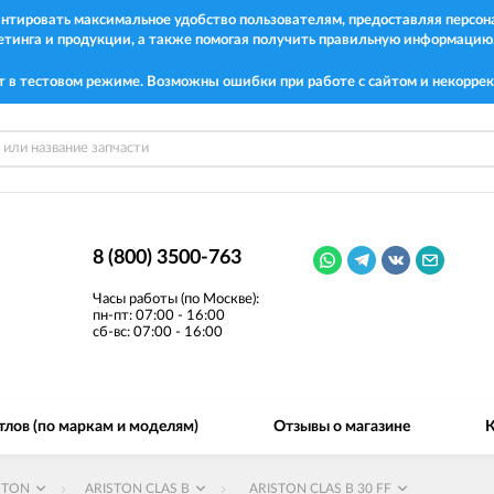
рантировать максимальное удобство пользователям, предоставляя перс
етинга и продукции, а также помогая получить правильную информацию
т в тестовом режиме. Возможны ошибки при работе с сайтом и некоррек
8 (800) 3500-763
Часы работы (по Москве):
пн-пт: 07:00 - 16:00
сб-вс: 07:00 - 16:00
тлов (по маркам и моделям)
Отзывы о магазине
К
STON
ARISTON CLAS B
ARISTON CLAS B 30 FF