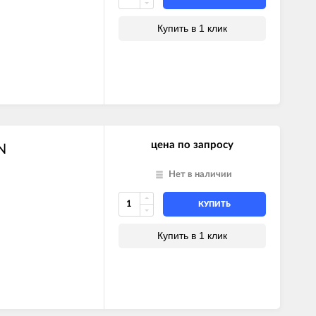
Купить в 1 клик
FFI SYSTEM
FFI
I
FFI
I
FFI SYSTEM
FFI
FFI SYSTEM
I SYSTEM
I SYSTEM
цена по запросу
N
Нет в наличии
КУПИТЬ
Купить в 1 клик