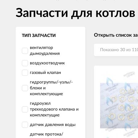
Запчасти для котло
Открыть список з
ТИП ЗАПЧАСТИ
вентилятор
Показано 30 из 11
дымоудаления
воздухоотводчик
газовый клапан
гидрогруппы/-узлы/-
блоки и
комплектующие
гидроузел
трехходового клапана и
комплектущие
датчик давления воды
датчик протока/