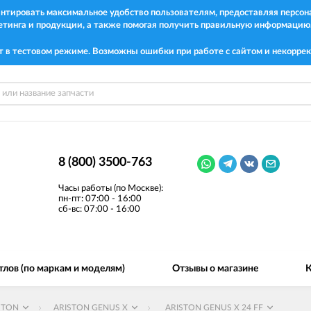
рантировать максимальное удобство пользователям, предоставляя перс
етинга и продукции, а также помогая получить правильную информацию
т в тестовом режиме. Возможны ошибки при работе с сайтом и некоррек
8 (800) 3500-763
Часы работы (по Москве):
пн-пт: 07:00 - 16:00
сб-вс: 07:00 - 16:00
тлов (по маркам и моделям)
Отзывы о магазине
К
STON
ARISTON GENUS X
ARISTON GENUS X 24 FF