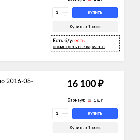
FFI SYSTEM
КУПИТЬ
FFI
I
Купить в 1 клик
FFI
I
Есть б/у:
есть
FFI SYSTEM
FFI
посмотреть все варианты
FFI SYSTEM
I SYSTEM
I SYSTEM
до 2016-08-
16 100
₽
FFI SYSTEM
Барнаул:
1 шт
FFI
I
FFI
КУПИТЬ
I
FFI SYSTEM
Купить в 1 клик
FFI
FFI SYSTEM