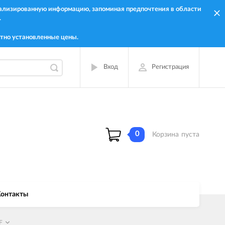
онализированную информацию, запоминая предпочтения в области
.
тно установленные цены.
Вход
Регистрация
0
Корзина
пуста
онтакты
F