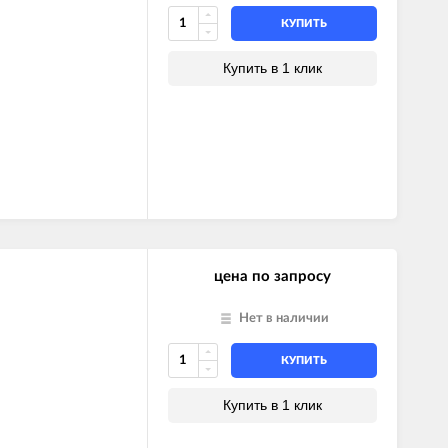
КУПИТЬ
FFI SYSTEM
FFI
Купить в 1 клик
I
FFI
I
FFI SYSTEM
FFI
FFI SYSTEM
I SYSTEM
I SYSTEM
цена по запросу
Нет в наличии
КУПИТЬ
Купить в 1 клик