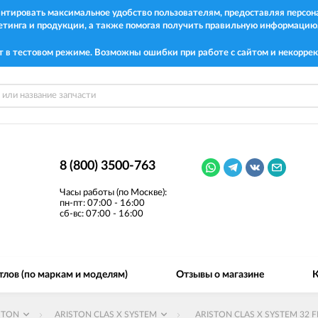
рантировать максимальное удобство пользователям, предоставляя перс
етинга и продукции, а также помогая получить правильную информацию
т в тестовом режиме. Возможны ошибки при работе с сайтом и некоррек
8 (800) 3500-763
Часы работы (по Москве):
пн-пт: 07:00 - 16:00
сб-вс: 07:00 - 16:00
тлов (по маркам и моделям)
Отзывы о магазине
К
STON
ARISTON CLAS X SYSTEM
ARISTON CLAS X SYSTEM 32 F