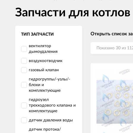
Запчасти для котло
Открыть список з
ТИП ЗАПЧАСТИ
вентилятор
Показано 30 из 11
дымоудаления
воздухоотводчик
газовый клапан
гидрогруппы/-узлы/-
блоки и
комплектующие
гидроузел
трехходового клапана и
комплектущие
датчик давления воды
датчик протока/