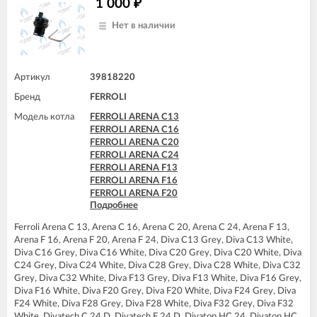
1 000
₽
FERROLI DOMINA C20 N
FERROLI DOMINA C24 N
Нет в наличии
FERROLI DOMIproject C24
FERROLI DOMIproject C24 D
FERROLI DOMIproject F24
FERROLI DOMIproject F24 D
Артикул
39818220
FERROLI DOMItech C24
Бренд
FERROLI DOMItech F24
FERROLI
Модель котла
FERROLI ARENA C13
FERROLI ARENA C16
FERROLI ARENA C20
FERROLI ARENA C24
FERROLI ARENA F13
FERROLI ARENA F16
FERROLI ARENA F20
Подробнее
FERROLI ARENA F24
FERROLI BLUEHELIX PRO 25 C
Ferroli Arena C 13, Arena C 16, Arena C 20, Arena C 24, Arena F 13,
FERROLI BLUEHELIX PRO 32 C
Arena F 16, Arena F 20, Arena F 24, Diva C13 Grey, Diva C13 White,
FERROLI BLUEHELIX TECH 18A-E
Diva C16 Grey, Diva C16 White, Diva C20 Grey, Diva C20 White, Diva
FERROLI BLUEHELIX TECH 25 A
C24 Grey, Diva C24 White, Diva C28 Grey, Diva C28 White, Diva C32
FERROLI BLUEHELIX TECH 25A-E
Grey, Diva C32 White, Diva F13 Grey, Diva F13 White, Diva F16 Grey,
FERROLI BLUEHELIX TECH 25C
Diva F16 White, Diva F20 Grey, Diva F20 White, Diva F24 Grey, Diva
FERROLI BLUEHELIX TECH 35 A
F24 White, Diva F28 Grey, Diva F28 White, Diva F32 Grey, Diva F32
FERROLI BLUEHELIX TECH 35A-E
White, Divatech C 24 D, Divatech F 24 D, Divatop HC 24, Divatop HC