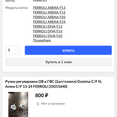
Бренд
FERROLI
FERROLI DOMIproject F24 D
FERROLI DOMIproject F32
Модель котла
FERROLI ARENA F13
FERROLI DOMIproject F32 D
FERROLI ARENA F16
FERROLI ARENA F20
FERROLI ARENA F24
FERROLI DIVA F13
FERROLI DIVA F16
FERROLI DIVA F20
Подробнее
FERROLI DIVA F24
FERROLI DIVA F28
FERROLI DIVA F32
КУПИТЬ
FERROLI DIVA F37
FERROLI DIVA HF24
Купить в 1 клик
FERROLI DIVA HF32
FERROLI DIVAproject F24
FERROLI DIVAtech D F24
FERROLI DIVAtech D F32
Ручки регулировки ОВ и ГВС (2шт/компл) Domina C/F N,
FERROLI DIVAtech D F37
Arena C/F 13-24 FERROLI (35015640)
FERROLI DIVAtech D HF24
FERROLI DIVAtech D HF32
800
₽
FERROLI DIVAtech F24 D
FERROLI DIVAtech F32 D
Нет в наличии
FERROLI DIVAtop F24
FERROLI DIVAtop F32
FERROLI DIVAtop F37