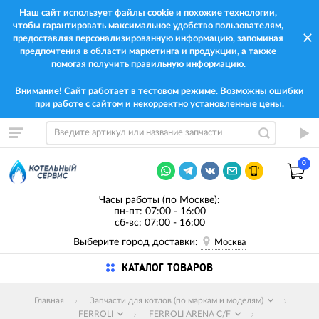
Наш сайт использует файлы cookie и похожие технологии,
чтобы гарантировать максимальное удобство пользователям,
предоставляя персонализированную информацию, запоминая
предпочтения в области маркетинга и продукции, а также
помогая получить правильную информацию.
Внимание! Сайт работает в тестовом режиме. Возможны ошибки
при работе с сайтом и некорректно установленные цены.
0
Часы работы (по Москве):
пн-пт: 07:00 - 16:00
сб-вс: 07:00 - 16:00
Выберите город доставки:
Москва
КАТАЛОГ ТОВАРОВ
Главная
Запчасти для котлов (по маркам и моделям)
FERROLI
FERROLI ARENA C/F