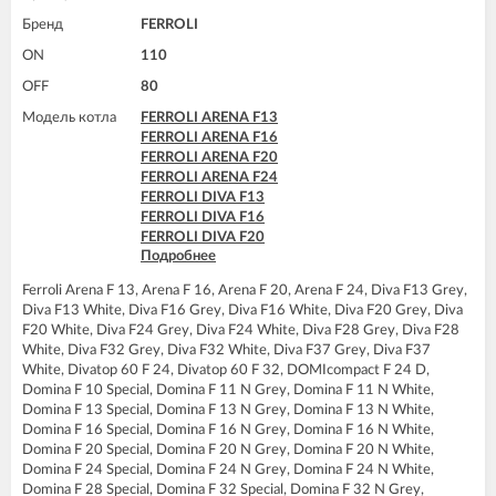
FERROLI DOMINA F24 N
FERROLI DOMItech C24
FERROLI DOMINA F32 N
Бренд
FERROLI
FERROLI DOMItech C24 D
FERROLI DOMIproject F24
FERROLI DOMItech C32
ON
110
FERROLI DOMIproject F24 D
FERROLI DOMItech C32 D
FERROLI DOMIproject F32
OFF
80
FERROLI DOMItech F24
FERROLI DOMIproject F32 D
FERROLI DOMItech F24 D
Модель котла
FERROLI ARENA F13
FERROLI DOMItech F24
FERROLI DOMItech F32
FERROLI ARENA F16
FERROLI DOMItech F24 D
FERROLI DOMItech F32 D
FERROLI ARENA F20
FERROLI DOMItech F32
FERROLI ARENA F24
FERROLI DOMItech F32 D
FERROLI DIVA F13
FERROLI DIVA F16
FERROLI DIVA F20
Подробнее
FERROLI DIVA F24
FERROLI DIVA F28
Ferroli Arena F 13, Arena F 16, Arena F 20, Arena F 24, Diva F13 Grey,
FERROLI DIVA F32
Diva F13 White, Diva F16 Grey, Diva F16 White, Diva F20 Grey, Diva
FERROLI DIVA F37
F20 White, Diva F24 Grey, Diva F24 White, Diva F28 Grey, Diva F28
FERROLI DIVAtop 60 F24
White, Diva F32 Grey, Diva F32 White, Diva F37 Grey, Diva F37
FERROLI DIVAtop 60 F32
White, Divatop 60 F 24, Divatop 60 F 32, DOMIcompact F 24 D,
FERROLI DIVAtop ST F24
Domina F 10 Special, Domina F 11 N Grey, Domina F 11 N White,
FERROLI DIVAtop ST F32
Domina F 13 Special, Domina F 13 N Grey, Domina F 13 N White,
FERROLI DOMIcompact F24
Domina F 16 Special, Domina F 16 N Grey, Domina F 16 N White,
FERROLI DOMIcompact F24 D
Domina F 20 Special, Domina F 20 N Grey, Domina F 20 N White,
FERROLI DOMIcompact F30
Domina F 24 Special, Domina F 24 N Grey, Domina F 24 N White,
FERROLI DOMINA F32 N
Domina F 28 Special, Domina F 32 Special, Domina F 32 N Grey,