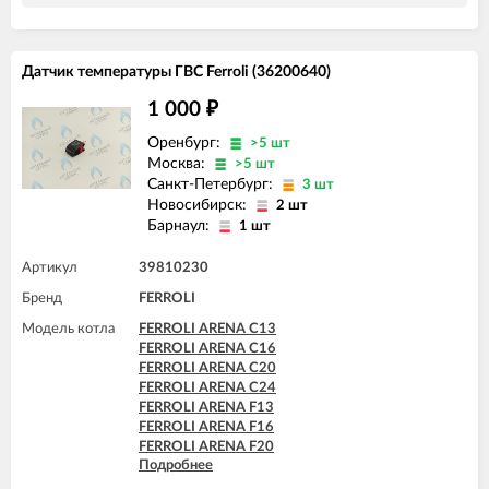
FERROLI DIVA HC24
FERROLI DIVA HF24
FERROLI DIVA HF32
FERROLI DIVAproject F24
Датчик температуры ГВС Ferroli (36200640)
FERROLI DIVAtech C24 D
FERROLI DIVAtech C32 D
1 000
₽
FERROLI DIVAtech F24 D
FERROLI DIVAtech F32 D
Оренбург:
>5 шт
Москва:
>5 шт
Санкт-Петербург:
3 шт
Новосибирск:
2 шт
Барнаул:
1 шт
Артикул
39810230
Бренд
FERROLI
Модель котла
FERROLI ARENA C13
FERROLI ARENA C16
FERROLI ARENA C20
FERROLI ARENA C24
FERROLI ARENA F13
FERROLI ARENA F16
FERROLI ARENA F20
Подробнее
FERROLI ARENA F24
FERROLI BLUEHELIX PRO 25 C