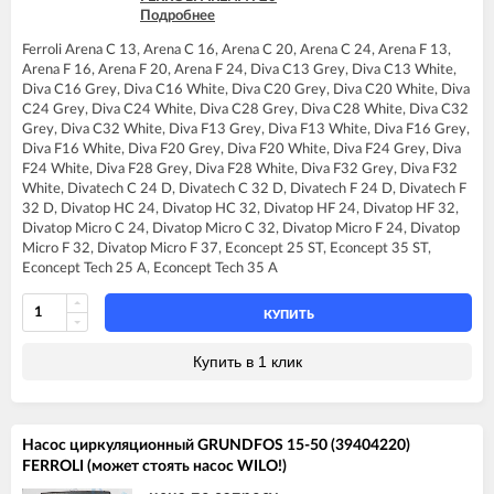
Подробнее
FERROLI ARENA F24
FERROLI BLUEHELIX TECH 25 A
Ferroli Arena C 13, Arena C 16, Arena C 20, Arena C 24, Arena F 13,
FERROLI BLUEHELIX TECH 25C
Arena F 16, Arena F 20, Arena F 24, Diva C13 Grey, Diva C13 White,
FERROLI BLUEHELIX TECH 35 A
Diva C16 Grey, Diva C16 White, Diva C20 Grey, Diva C20 White, Diva
FERROLI BLUEHELIX TECH 35C
C24 Grey, Diva C24 White, Diva C28 Grey, Diva C28 White, Diva C32
FERROLI DIVA C13
Grey, Diva C32 White, Diva F13 Grey, Diva F13 White, Diva F16 Grey,
FERROLI DIVA C16
Diva F16 White, Diva F20 Grey, Diva F20 White, Diva F24 Grey, Diva
FERROLI DIVA C20
F24 White, Diva F28 Grey, Diva F28 White, Diva F32 Grey, Diva F32
FERROLI DIVA C24
White, Divatech C 24 D, Divatech C 32 D, Divatech F 24 D, Divatech F
FERROLI DIVA C28
32 D, Divatop HC 24, Divatop HC 32, Divatop HF 24, Divatop HF 32,
FERROLI DIVA C32
Divatop Micro C 24, Divatop Micro C 32, Divatop Micro F 24, Divatop
FERROLI DIVA F13
Micro F 32, Divatop Micro F 37, Econcept 25 ST, Econcept 35 ST,
FERROLI DIVA F16
Econcept Tech 25 A, Econcept Tech 35 A
FERROLI DIVA F20
FERROLI DIVA F24
FERROLI DIVA F28
КУПИТЬ
FERROLI DIVA F32
FERROLI DIVA F37
Купить в 1 клик
FERROLI DIVAproject F24
FERROLI DIVAtop C24
FERROLI DIVAtop C32
FERROLI DIVAtop F24
Насос циркуляционный GRUNDFOS 15-50 (39404220)
FERROLI DIVAtop F32
FERROLI (может стоять насос WILO!)
FERROLI DIVAtop F37
FERROLI DIVAtop HC24