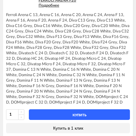
FERROLI ARENA F20
FERROLI DOMIproject F32 D
Подробнее
FERROLI ARENA F24
FERROLI DOMItech C24
FERROLI DIVA C13
FERROLI DOMItech C24 D
Ferroli Arena C 13, Arena C 16, Arena C 20, Arena C 24, Arena F 13,
FERROLI DIVA C16
FERROLI DOMItech C32
Arena F 16, Arena F 20, Arena F 24, Diva C13 Grey, Diva C13 White,
FERROLI DIVA C20
FERROLI DOMItech C32 D
Diva C16 Grey, Diva C16 White, Diva C20 Grey, Diva C20 White, Diva
FERROLI DIVA C24
FERROLI DOMItech F24
C24 Grey, Diva C24 White, Diva C28 Grey, Diva C28 White, Diva C32
FERROLI DIVA C28
FERROLI DOMItech F24 D
Grey, Diva C32 White, Diva F13 Grey, Diva F13 White, Diva F16 Grey,
FERROLI DIVA C32
FERROLI DOMItech F32
Diva F16 White, Diva F20 Grey, Diva F20 White, Diva F24 Grey, Diva
FERROLI DIVA F13
FERROLI DOMItech F32 D
F24 White, Diva F28 Grey, Diva F28 White, Diva F32 Grey, Diva F32
FERROLI DIVA F16
White, Divatech C 24 D, Divatech C 32 D, Divatech F 24 D, Divatech F
FERROLI DIVA F20
32 D, Divatop HC 24, Divatop HF 24, Divatop Micro C 24, Divatop
FERROLI DIVA F24
Micro C 32, Divatop Micro F 24, Divatop Micro F 32, Divatop Micro F
FERROLI DIVA F28
37, Domina C 13 N White, Domina C 16 N White, Domina C 20 N
FERROLI DIVA F32
White, Domina C 24 N White, Domina C 32 N White, Domina F 11 N
FERROLI DIVA F37
Grey, Domina F 11 N White, Domina F 13 N Grey, Domina F 13 N
FERROLI DIVA HC24
White, Domina F 16 N Grey, Domina F 16 N White, Domina F 20 N
FERROLI DIVA HF24
Grey, Domina F 20 N White, Domina F 24 N Grey, Domina F 24 N
FERROLI DIVA HF32
White, Domina F 32 N Grey, Domina F 32 N White, DOMIproject C 24
FERROLI DIVAproject F24
D, DOMIproject C 32 D, DOMIproject F 24 D, DOMIproject F 32 D
FERROLI DIVAtech C24 D
FERROLI DIVAtech C32 D
FERROLI DIVAtech D C24
КУПИТЬ
FERROLI DIVAtech D C32
FERROLI DIVAtech D F24
Купить в 1 клик
FERROLI DIVAtech D F32