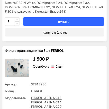
FERROLI DOMIproject F24
Domina F 32 N White, DOMIproject F 24, DOMIproject F 32,
FERROLI DOMIproject F32
DOMItech F 24, DOMItech F 32, NEW ELITE 60 F 24, NEW ELITE 60
FERROLI DOMItech F24
F 30 Используется в Koreastar: Bravo-24 K
FERROLI DOMItech F32
КУПИТЬ
Купить в 1 клик
Фильтр крана подпитки 5шт FERROLI
1 500
₽
Оренбург:
2 шт
Артикул
39813230
Бренд
FERROLI
Модель котла
FERROLI ARENA C13
FERROLI ARENA C16
FERROLI ARENA C20