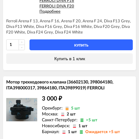
FERROLI DIVA F16
FERROLI DOMINA F13 N
FERROLI DIVA F20
FERROLI DOMINA F16 N
Подробнее
FERROLI DIVA F24
FERROLI DOMINA F20 N
FERROLI DIVAproject F24
FERROLI DOMINA F24 N
Ferroli Arena F 13, Arena F 16, Arena F 20, Arena F 24, Diva F13 Grey,
FERROLI DOMINA F32 N
Diva F13 White, Diva F16 Grey, Diva F16 White, Diva F20 Grey, Diva
FERROLI DOMIproject C24
F20 White, Diva F24 Grey, Diva F24 White
FERROLI DOMIproject C24 D
FERROLI DOMIproject C32
КУПИТЬ
FERROLI DOMIproject C32 D
FERROLI DOMIproject F24
Купить в 1 клик
FERROLI DOMIproject F24 D
FERROLI DOMIproject F32
FERROLI DOMIproject F32 D
FERROLI DOMItech C24
Мотор трехходового клапана (36602130, 398064180,
FERROLI DOMItech C24 D
ITA398000317, 39864180, ITA39899019) FERROLI
FERROLI DOMItech C32
FERROLI DOMItech C32 D
3 000
₽
FERROLI DOMItech F24
FERROLI DOMItech F24 D
Оренбург:
5 шт
FERROLI DOMItech F32
Москва:
2 шт
FERROLI DOMItech F32 D
Санкт-Петербург:
>5 шт
Новосибирск:
1 шт
Барнаул:
1 шт
Ожидается >5 шт