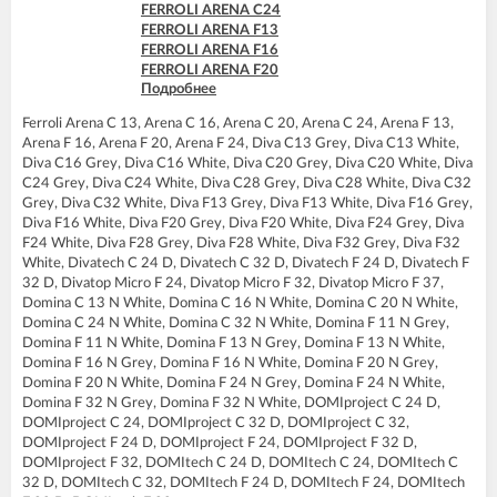
FERROLI ARENA C24
FERROLI ARENA F13
FERROLI ARENA F16
FERROLI ARENA F20
Подробнее
FERROLI ARENA F24
FERROLI DIVA C13
Ferroli Arena C 13, Arena C 16, Arena C 20, Arena C 24, Arena F 13,
FERROLI DIVA C16
Arena F 16, Arena F 20, Arena F 24, Diva C13 Grey, Diva C13 White,
FERROLI DIVA C20
Diva C16 Grey, Diva C16 White, Diva C20 Grey, Diva C20 White, Diva
FERROLI DIVA C24
C24 Grey, Diva C24 White, Diva C28 Grey, Diva C28 White, Diva C32
FERROLI DIVA C28
Grey, Diva C32 White, Diva F13 Grey, Diva F13 White, Diva F16 Grey,
FERROLI DIVA C32
Diva F16 White, Diva F20 Grey, Diva F20 White, Diva F24 Grey, Diva
FERROLI DIVA F13
F24 White, Diva F28 Grey, Diva F28 White, Diva F32 Grey, Diva F32
FERROLI DIVA F16
White, Divatech C 24 D, Divatech C 32 D, Divatech F 24 D, Divatech F
FERROLI DIVA F20
32 D, Divatop Micro F 24, Divatop Micro F 32, Divatop Micro F 37,
FERROLI DIVA F24
Domina C 13 N White, Domina C 16 N White, Domina C 20 N White,
FERROLI DIVA F28
Domina C 24 N White, Domina C 32 N White, Domina F 11 N Grey,
FERROLI DIVA F32
Domina F 11 N White, Domina F 13 N Grey, Domina F 13 N White,
FERROLI DIVA F37
Domina F 16 N Grey, Domina F 16 N White, Domina F 20 N Grey,
FERROLI DIVAproject F24
Domina F 20 N White, Domina F 24 N Grey, Domina F 24 N White,
FERROLI DIVAtech C24 D
Domina F 32 N Grey, Domina F 32 N White, DOMIproject C 24 D,
FERROLI DIVAtech C32 D
DOMIproject C 24, DOMIproject C 32 D, DOMIproject C 32,
FERROLI DIVAtech F24 D
DOMIproject F 24 D, DOMIproject F 24, DOMIproject F 32 D,
FERROLI DIVAtech F32 D
DOMIproject F 32, DOMItech C 24 D, DOMItech C 24, DOMItech C
FERROLI DIVAtop C24
32 D, DOMItech C 32, DOMItech F 24 D, DOMItech F 24, DOMItech
FERROLI DIVAtop C32