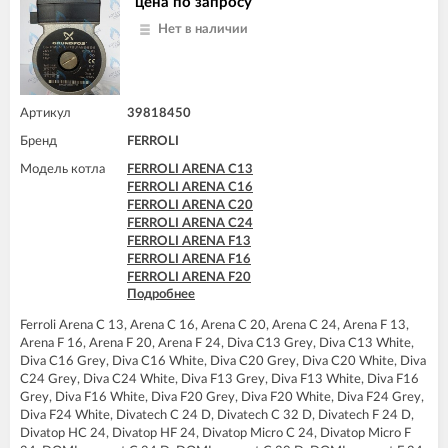
цена по запросу
FERROLI DIVAtop HC32
Нет в наличии
FERROLI DIVAtop HF24
FERROLI DIVAtop HF32
FERROLI DIVAtop Low Nox C24
FERROLI DIVAtop Low Nox F24
FERROLI DIVAtop Low Nox F32
Артикул
39818450
FERROLI DIVAtop micro C24
Бренд
FERROLI
FERROLI DIVAtop micro C32
FERROLI DIVAtop micro F24
Модель котла
FERROLI ARENA C13
FERROLI DIVAtop micro F32
FERROLI ARENA C16
FERROLI DIVAtop micro F37
FERROLI ARENA C20
FERROLI DIVAtop micro LN C24
FERROLI ARENA C24
FERROLI DIVAtop micro LN C32
FERROLI ARENA F13
FERROLI DIVAtop micro LN F24
FERROLI ARENA F16
FERROLI DIVAtop micro LN F32
FERROLI ARENA F20
FERROLI DIVAtop ST C24
Подробнее
FERROLI ARENA F24
FERROLI DIVAtop ST C32
FERROLI BLUEHELIX PRO 25 C
FERROLI DIVAtop ST F24
Ferroli Arena C 13, Arena C 16, Arena C 20, Arena C 24, Arena F 13,
FERROLI BLUEHELIX TECH 25 A
FERROLI DIVAtop ST F32
Arena F 16, Arena F 20, Arena F 24, Diva C13 Grey, Diva C13 White,
FERROLI BLUEHELIX TECH 25C
Diva C16 Grey, Diva C16 White, Diva C20 Grey, Diva C20 White, Diva
FERROLI DIVA C13
C24 Grey, Diva C24 White, Diva F13 Grey, Diva F13 White, Diva F16
FERROLI DIVA C16
Grey, Diva F16 White, Diva F20 Grey, Diva F20 White, Diva F24 Grey,
FERROLI DIVA C20
Diva F24 White, Divatech C 24 D, Divatech C 32 D, Divatech F 24 D,
FERROLI DIVA C24
Divatop HC 24, Divatop HF 24, Divatop Micro C 24, Divatop Micro F
FERROLI DIVA F13