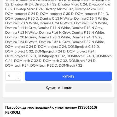
FERROLI BLUEHELIX TECH 35C
32, Divatop HF 24, Divatop HF 32, Divatop Micro C 24, Divatop Micro
FERROLI DIVA C13
C 32, Divatop Micro F 24, Divatop Micro F 32, Divatop Micro F 37,
FERROLI DIVA C16
DOMIcompact C 24 D, DOMIcompact C 30 D, DOMIcompact F 24 D,
FERROLI DIVA C20
DOMIcompact F 30 D, Domina C 13 N White, Domina C 16 N White,
FERROLI DIVA C24
Domina C 20 N White, Domina C 24 N White, Domina C 32 N White,
FERROLI DIVA C28
Domina F 11 N Grey, Domina F 11 N White, Domina F 13 N Grey,
FERROLI DIVA C32
Domina F 13 N White, Domina F 16 N Grey, Domina F 16 N White,
FERROLI DIVA F13
Domina F 20 N Grey, Domina F 20 N White, Domina F 24 N Grey,
FERROLI DIVA F16
Domina F 24 N White, Domina F 32 N Grey, Domina F 32 N White,
FERROLI DIVA F20
DOMIproject C 24 D, DOMIproject C 24, DOMIproject C 32 D,
FERROLI DIVA F24
DOMIproject C 32, DOMIproject F 24 D, DOMIproject F 24,
FERROLI DIVA F28
DOMIproject F 32 D, DOMIproject F 32, DOMItech C 24 D, DOMItech
FERROLI DIVA F32
C 24, DOMItech C 32 D, DOMItech C 32, DOMItech F 24 D,
FERROLI DIVA F37
DOMItech F 24, DOMItech F 32 D, DOMItech F 32
FERROLI DIVA HC24
FERROLI DIVA HF24
FERROLI DIVA HF32
КУПИТЬ
FERROLI DIVAproject F24
FERROLI DIVAtech C24 D
Купить в 1 клик
FERROLI DIVAtech C32 D
FERROLI DIVAtech F24 D
FERROLI DIVAtech F32 D
FERROLI DIVAtop C24
Патрубок дымоотводящий с уплотнением (33301610)
FERROLI DIVAtop C32
FERROLI
FERROLI DIVAtop F24