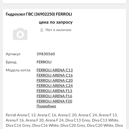
FERROLI DIVAtech D F37
FERROLI DIVAtech D HF24
FERROLI DIVAtech D HF32
Гидроузел ГВС (36902250) FERROLI
FERROLI DIVAtech F24 D
FERROLI DIVAtech F32 D
цена по запросу
FERROLI DIVAtop HC24
Нет в наличии
FERROLI DIVAtop HF24
FERROLI DIVAtop micro C24
FERROLI DIVAtop micro C32
FERROLI DIVAtop micro F24
FERROLI DIVAtop micro F32
Артикул
39830560
FERROLI DIVAtop micro F37
Бренд
FERROLI
FERROLI DIVAtop micro LN C24
FERROLI DIVAtop micro LN F24
Модель котла
FERROLI ARENA C13
FERROLI DOMINA C13 N
FERROLI ARENA C16
FERROLI DOMINA C16 N
FERROLI ARENA C20
FERROLI DOMINA C20 N
FERROLI ARENA C24
FERROLI DOMINA C24 N
FERROLI ARENA F13
FERROLI DOMINA C32 N
FERROLI ARENA F16
FERROLI DOMINA F13 N
FERROLI ARENA F20
FERROLI DOMINA F16 N
Подробнее
FERROLI ARENA F24
FERROLI DOMINA F20 N
FERROLI BLUEHELIX TECH 25C
FERROLI DOMINA F24 N
Ferroli Arena C 13, Arena C 16, Arena C 20, Arena C 24, Arena F 13,
FERROLI BLUEHELIX TECH 35C
FERROLI DOMINA F32 N
Arena F 16, Arena F 20, Arena F 24, Diva C13 Grey, Diva C13 White,
FERROLI DIVA C13
FERROLI DOMIproject C24 D
Diva C16 Grey, Diva C16 White, Diva C20 Grey, Diva C20 White, Diva
FERROLI DIVA C16