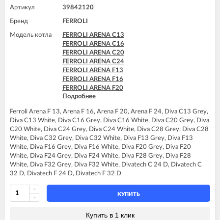
Артикул
39842120
Бренд
FERROLI
Модель котла
FERROLI ARENA C13
FERROLI ARENA C16
FERROLI ARENA C20
FERROLI ARENA C24
FERROLI ARENA F13
FERROLI ARENA F16
FERROLI ARENA F20
Подробнее
FERROLI ARENA F24
FERROLI DIVA C13
Ferroli Arena F 13, Arena F 16, Arena F 20, Arena F 24, Diva C13 Grey,
FERROLI DIVA C16
Diva C13 White, Diva C16 Grey, Diva C16 White, Diva C20 Grey, Diva
FERROLI DIVA C20
C20 White, Diva C24 Grey, Diva C24 White, Diva C28 Grey, Diva C28
FERROLI DIVA C24
White, Diva C32 Grey, Diva C32 White, Diva F13 Grey, Diva F13
FERROLI DIVA C28
White, Diva F16 Grey, Diva F16 White, Diva F20 Grey, Diva F20
FERROLI DIVA C32
White, Diva F24 Grey, Diva F24 White, Diva F28 Grey, Diva F28
FERROLI DIVA F13
White, Diva F32 Grey, Diva F32 White, Divatech C 24 D, Divatech C
FERROLI DIVA F16
32 D, Divatech F 24 D, Divatech F 32 D
FERROLI DIVA F20
FERROLI DIVA F24
FERROLI DIVA F28
КУПИТЬ
FERROLI DIVA F32
FERROLI DIVA F37
Купить в 1 клик