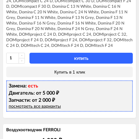
24, DOMIcompact C 24 D, DOMIcompact C 30 D, DOMIcompact F 24
FERROLI DIVA F16
D, DOMIcompact F 30 D, Domina C 13 N White, Domina C 16 N
FERROLI DIVA F20
White, Domina C 20 N White, Domina C 24 N White, Domina F 11 N
FERROLI DIVA F24
Grey, Domina F 11 N White, Domina F 13 N Grey, Domina F 13 N
FERROLI DIVAtop C24
White, Domina F 16 N Grey, Domina F 16 N White, Domina F 20 N
FERROLI DIVAtop F24
Grey, Domina F 20 N White, Domina F 24 N Grey, Domina F 24 N
FERROLI DIVAtop HC24
White, DOMIproject C 24 D, DOMIproject C 24, DOMIproject C 32,
FERROLI DIVAtop HF24
DOMIproject F 24 D, DOMIproject F 24, DOMIproject F 32, DOMItech
FERROLI DIVAtop Low Nox C24
C 24 D, DOMItech C 24, DOMItech F 24 D, DOMItech F 24
FERROLI DIVAtop Low Nox F24
FERROLI DIVAtop micro C24
FERROLI DIVAtop micro F24
КУПИТЬ
FERROLI DIVAtop micro LN C24
FERROLI DIVAtop micro LN F24
Купить в 1 клик
FERROLI DIVAtop ST C24
FERROLI DIVAtop ST F24
Замена:
есть
FERROLI DOMIcompact C24
FERROLI DOMIcompact C30
Двигатель: от 5 000
₽
FERROLI DOMIcompact C30 D
Запчасти: от 2 000
₽
FERROLI DOMIcompact F24
посмотреть все варианты
FERROLI DOMIcompact F24 B
FERROLI DOMIcompact F24 D
FERROLI DOMIcompact F30
FERROLI DOMIcompact F30 D
Воздухоотводчик FERROLI
FERROLI DOMINA C13 N
FERROLI DOMINA C16 N