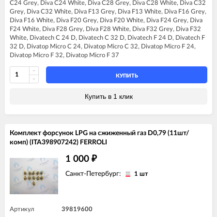
FERROLI DOMIproject C32
C24 Grey, Diva C24 White, Diva C28 Grey, Diva C28 White, Diva C32
FERROLI DIVA C20
FERROLI DOMIproject C32 D
Grey, Diva C32 White, Diva F13 Grey, Diva F13 White, Diva F16 Grey,
FERROLI DIVA C24
FERROLI DOMIproject F24 D
Diva F16 White, Diva F20 Grey, Diva F20 White, Diva F24 Grey, Diva
FERROLI DIVA C28
FERROLI DOMIproject F32
F24 White, Diva F28 Grey, Diva F28 White, Diva F32 Grey, Diva F32
FERROLI DIVA C32
FERROLI DOMIproject F32 D
White, Divatech C 24 D, Divatech C 32 D, Divatech F 24 D, Divatech F
FERROLI DIVA F13
32 D, Divatop Micro C 24, Divatop Micro C 32, Divatop Micro F 24,
FERROLI DIVA F16
Divatop Micro F 32, Divatop Micro F 37
FERROLI DIVA F20
FERROLI DIVA F24
FERROLI DIVA F28
КУПИТЬ
FERROLI DIVA F32
FERROLI DIVA F37
Купить в 1 клик
FERROLI DIVAproject F24
FERROLI DIVAtech C24 D
FERROLI DIVAtech C32 D
FERROLI DIVAtech F24 D
Комплект форсунок LPG на сжиженный газ D0,79 (11шт/
FERROLI DIVAtech F32 D
комп) (ITA398907242) FERROLI
FERROLI DIVAtop micro C24
FERROLI DIVAtop micro C32
1 000
₽
FERROLI DIVAtop micro F24
FERROLI DIVAtop micro F32
Санкт-Петербург:
1 шт
FERROLI DIVAtop micro F37
FERROLI DIVAtop micro LN C24
FERROLI DIVAtop micro LN F24
FERROLI DIVAtop ST C24
Артикул
39819600
FERROLI DIVAtop ST C32