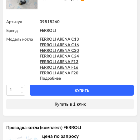
Артикул
39818260
Бренд
FERROLI
Модель котла
FERROLI ARENA C13
FERROLI ARENA C16
FERROLI ARENA C20
FERROLI ARENA C24
FERROLI ARENA F13
FERROLI ARENA F16
FERROLI ARENA F20
Подробнее
FERROLI ARENA F24
FERROLI BLUEHELIX PRO 25 C
FERROLI BLUEHELIX PRO 32 C
КУПИТЬ
FERROLI BLUEHELIX TECH 18A-E
FERROLI BLUEHELIX TECH 25 A
Купить в 1 клик
FERROLI BLUEHELIX TECH 25A-E
FERROLI BLUEHELIX TECH 25C
FERROLI BLUEHELIX TECH 35 A
FERROLI BLUEHELIX TECH 35A-E
Проводка котла (комплект) FERROLI
FERROLI BLUEHELIX TECH 35C
FERROLI DIVA C13
цена по запросу