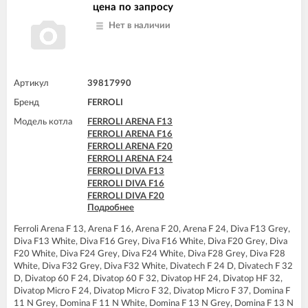
FERROLI DIVAtop F32
цена по запросу
FERROLI DIVAtop F37
Нет в наличии
FERROLI DIVAtop HC24
FERROLI DIVAtop HC32
FERROLI DIVAtop HF24
FERROLI DIVAtop HF32
FERROLI DIVAtop Low Nox C24
Артикул
39817990
FERROLI DIVAtop Low Nox C32
Бренд
FERROLI
FERROLI DIVAtop Low Nox F24
FERROLI DIVAtop Low Nox F32
Модель котла
FERROLI ARENA F13
FERROLI DIVAtop micro C24
FERROLI ARENA F16
FERROLI DIVAtop micro C32
FERROLI ARENA F20
FERROLI DIVAtop micro F24
FERROLI ARENA F24
FERROLI DIVAtop micro F32
FERROLI DIVA F13
FERROLI DIVAtop micro F37
FERROLI DIVA F16
FERROLI DIVAtop micro LN C24
FERROLI DIVA F20
FERROLI DIVAtop micro LN C32
Подробнее
FERROLI DIVA F24
FERROLI DIVAtop micro LN F24
FERROLI DIVA F28
FERROLI DIVAtop micro LN F32
Ferroli Arena F 13, Arena F 16, Arena F 20, Arena F 24, Diva F13 Grey,
FERROLI DIVA F32
FERROLI DIVAtop ST C24
Diva F13 White, Diva F16 Grey, Diva F16 White, Diva F20 Grey, Diva
FERROLI DIVA F37
FERROLI DIVAtop ST C32
F20 White, Diva F24 Grey, Diva F24 White, Diva F28 Grey, Diva F28
FERROLI DIVA HF24
FERROLI DIVAtop ST F24
White, Diva F32 Grey, Diva F32 White, Divatech F 24 D, Divatech F 32
FERROLI DIVA HF32
FERROLI DIVAtop ST F32
D, Divatop 60 F 24, Divatop 60 F 32, Divatop HF 24, Divatop HF 32,
FERROLI DIVAproject F24
FERROLI DOMIcompact C24
Divatop Micro F 24, Divatop Micro F 32, Divatop Micro F 37, Domina F
FERROLI DIVAtech D F24
FERROLI DOMIcompact C30
11 N Grey, Domina F 11 N White, Domina F 13 N Grey, Domina F 13 N
FERROLI DIVAtech D F32