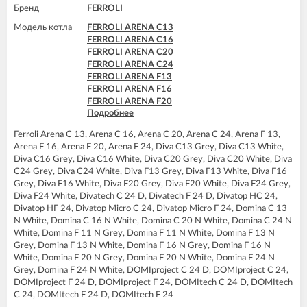
Бренд
FERROLI
FERROLI DIVAtop ST F24
FERROLI DIVAtop ST F32
Модель котла
FERROLI ARENA C13
FERROLI ARENA C16
FERROLI ARENA C20
FERROLI ARENA C24
FERROLI ARENA F13
FERROLI ARENA F16
FERROLI ARENA F20
Подробнее
FERROLI ARENA F24
FERROLI DIVA C13
Ferroli Arena C 13, Arena C 16, Arena C 20, Arena C 24, Arena F 13,
FERROLI DIVA C16
Arena F 16, Arena F 20, Arena F 24, Diva C13 Grey, Diva C13 White,
FERROLI DIVA C20
Diva C16 Grey, Diva C16 White, Diva C20 Grey, Diva C20 White, Diva
FERROLI DIVA C24
C24 Grey, Diva C24 White, Diva F13 Grey, Diva F13 White, Diva F16
FERROLI DIVA F13
Grey, Diva F16 White, Diva F20 Grey, Diva F20 White, Diva F24 Grey,
FERROLI DIVA F16
Diva F24 White, Divatech C 24 D, Divatech F 24 D, Divatop HC 24,
FERROLI DIVA F20
Divatop HF 24, Divatop Micro C 24, Divatop Micro F 24, Domina C 13
FERROLI DIVA F24
N White, Domina C 16 N White, Domina C 20 N White, Domina C 24 N
FERROLI DIVA HC24
White, Domina F 11 N Grey, Domina F 11 N White, Domina F 13 N
FERROLI DIVA HF24
Grey, Domina F 13 N White, Domina F 16 N Grey, Domina F 16 N
FERROLI DIVAproject F24
White, Domina F 20 N Grey, Domina F 20 N White, Domina F 24 N
FERROLI DIVAtech C24 D
Grey, Domina F 24 N White, DOMIproject C 24 D, DOMIproject C 24,
FERROLI DIVAtech D F24
DOMIproject F 24 D, DOMIproject F 24, DOMItech C 24 D, DOMItech
FERROLI DIVAtech D HF24
C 24, DOMItech F 24 D, DOMItech F 24
FERROLI DIVAtech F24 D