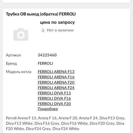
FERROLI DIVAtop F24
FERROLI DIVAtop ST F24
FERROLI DIVAtop F32
FERROLI DOMIcompact F24
FERROLI DIVAtop F37
Трубка ОВ выход (обратка) FERROLI
FERROLI DOMINA F13 N
FERROLI DIVAtop HC24
FERROLI DOMINA F16 N
цена по запросу
FERROLI DIVAtop HC32
FERROLI DOMINA F20 N
FERROLI DIVAtop HF24
Нет в наличии
FERROLI DOMINA F24 N
FERROLI DIVAtop HF32
FERROLI DOMIproject F24
FERROLI DIVAtop Low Nox C24
FERROLI DOMIproject F24 D
FERROLI DIVAtop Low Nox C32
FERROLI DOMItech F24
FERROLI DIVAtop Low Nox F24
FERROLI DOMItech F24 D
Артикул
34225460
FERROLI DIVAtop Low Nox F32
FERROLI DIVAtop micro C24
Бренд
FERROLI
FERROLI DIVAtop micro C32
Модель котла
FERROLI DIVAtop micro F24
FERROLI ARENA F13
FERROLI DIVAtop micro F32
FERROLI ARENA F16
FERROLI DIVAtop micro F37
FERROLI ARENA F20
FERROLI DIVAtop micro LN C24
FERROLI ARENA F24
FERROLI DIVAtop micro LN C32
FERROLI DIVA F13
FERROLI DIVAtop micro LN F24
FERROLI DIVA F16
FERROLI DIVAtop micro LN F32
FERROLI DIVA F20
Подробнее
FERROLI DIVAtop ST C24
FERROLI DIVA F24
FERROLI DIVAtop ST C32
FERROLI DIVA HF24
Ferroli Arena F 13, Arena F 16, Arena F 20, Arena F 24, Diva F13 Grey,
FERROLI DIVAtop ST F24
FERROLI DIVAproject F24
Diva F13 White, Diva F16 Grey, Diva F16 White, Diva F20 Grey, Diva
FERROLI DIVAtop ST F32
F20 White, Diva F24 Grey, Diva F24 White
FERROLI DOMIcompact C24