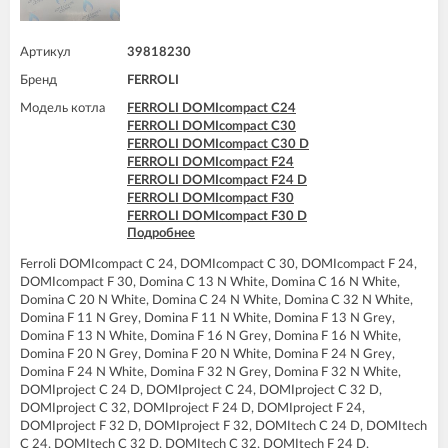
FERROLI DOMIproject C24 D
FERROLI DOMIproject F24
FERROLI DOMIproject F24 D
Артикул
39818230
FERROLI DOMItech C24
Бренд
FERROLI DOMItech F24
FERROLI
Модель котла
FERROLI DOMIcompact C24
FERROLI DOMIcompact C30
FERROLI DOMIcompact C30 D
FERROLI DOMIcompact F24
FERROLI DOMIcompact F24 D
FERROLI DOMIcompact F30
FERROLI DOMIcompact F30 D
Подробнее
FERROLI DOMINA C13 N
FERROLI DOMINA C16 N
Ferroli DOMIcompact C 24, DOMIcompact C 30, DOMIcompact F 24,
FERROLI DOMINA C20 N
DOMIcompact F 30, Domina C 13 N White, Domina C 16 N White,
FERROLI DOMINA C24 N
Domina C 20 N White, Domina C 24 N White, Domina C 32 N White,
FERROLI DOMINA C32 N
Domina F 11 N Grey, Domina F 11 N White, Domina F 13 N Grey,
FERROLI DOMINA F13 N
Domina F 13 N White, Domina F 16 N Grey, Domina F 16 N White,
FERROLI DOMINA F16 N
Domina F 20 N Grey, Domina F 20 N White, Domina F 24 N Grey,
FERROLI DOMINA F20 N
Domina F 24 N White, Domina F 32 N Grey, Domina F 32 N White,
FERROLI DOMINA F24 N
DOMIproject C 24 D, DOMIproject C 24, DOMIproject C 32 D,
FERROLI DOMINA F32 N
DOMIproject C 32, DOMIproject F 24 D, DOMIproject F 24,
FERROLI DOMIproject C24
DOMIproject F 32 D, DOMIproject F 32, DOMItech C 24 D, DOMItech
FERROLI DOMIproject C24 D
C 24, DOMItech C 32 D, DOMItech C 32, DOMItech F 24 D,