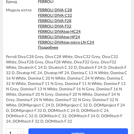
Бренд
FERROLI
FERROLI DIVAtop micro LN F24
FERROLI DOMINA C13 N
Модель котла
FERROLI DIVA C28
FERROLI DOMINA C16 N
FERROLI DIVA C32
FERROLI DOMINA C20 N
FERROLI DIVA F28
FERROLI DOMINA C24 N
FERROLI DIVA F32
FERROLI DOMINA C32 N
FERROLI DIVAtop HC24
FERROLI DOMINA F13 N
FERROLI DIVAtop HF24
FERROLI DOMINA F16 N
FERROLI DIVAtop micro LN C24
FERROLI DOMINA F20 N
Подробнее
FERROLI DIVAtop micro LN F24
FERROLI DOMINA F24 N
FERROLI DOMINA C13 N
FERROLI DOMINA F32 N
Ferroli Diva C28 Grey, Diva C28 White, Diva C32 Grey, Diva C32
FERROLI DOMINA C16 N
FERROLI DOMIproject C24 D
White, Diva F28 Grey, Diva F28 White, Diva F32 Grey, Diva F32
FERROLI DOMINA C20 N
FERROLI DOMIproject C32
White, Divatech C 24 D, Divatech C 32 D, Divatech F 24 D, Divatech F
FERROLI DOMINA C24 N
FERROLI DOMIproject C32 D
32 D, Divatop HC 24, Divatop HF 24, Domina C 13 N White, Domina C
FERROLI DOMINA C32 N
FERROLI DOMIproject F24 D
16 N White, Domina C 20 N White, Domina C 24 N White, Domina C
FERROLI DOMINA F13 N
FERROLI DOMIproject F32
32 N White, Domina F 11 N Grey, Domina F 11 N White, Domina F 13
FERROLI DOMINA F16 N
FERROLI DOMIproject F32 D
N Grey, Domina F 13 N White, Domina F 16 N Grey, Domina F 16 N
FERROLI DOMINA F20 N
White, Domina F 20 N Grey, Domina F 20 N White, Domina F 24 N
FERROLI DOMINA F24 N
Grey, Domina F 24 N White, Domina F 32 N Grey, Domina F 32 N
FERROLI DOMINA F32 N
White, DOMIproject C 24 D, DOMIproject C 32 D, DOMIproject F 24
FERROLI DOMIproject C24 D
D, DOMIproject F 32 D, DOMItech C 24 D, DOMItech C 24,
FERROLI DOMIproject C32
DOMItech C 32 D, DOMItech C 32, DOMItech F 24 D, DOMItech F
FERROLI DOMIproject C32 D
24, DOMItech F 32 D, DOMItech F 32
FERROLI DOMIproject F24 D
FERROLI DOMIproject F32