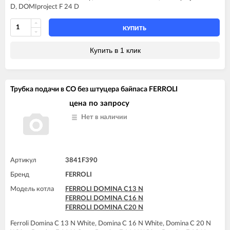
FERROLI DOMINA F20 N
D, DOMIproject F 24 D
FERROLI DOMINA F24 N
FERROLI DOMINA F32 N
КУПИТЬ
FERROLI DOMIproject C24
FERROLI DOMIproject C24 D
Купить в 1 клик
FERROLI DOMIproject C32
FERROLI DOMIproject C32 D
FERROLI DOMIproject F24
FERROLI DOMIproject F24 D
Трубка подачи в СО без штуцера байпаса FERROLI
FERROLI DOMIproject F32
FERROLI DOMIproject F32 D
цена по запросу
FERROLI DOMItech C24
FERROLI DOMItech C24 D
Нет в наличии
FERROLI DOMItech C32
FERROLI DOMItech C32 D
FERROLI DOMItech F24
FERROLI DOMItech F24 D
Артикул
3841F390
FERROLI DOMItech F32
FERROLI DOMItech F32 D
Бренд
FERROLI
Модель котла
FERROLI DOMINA C13 N
FERROLI DOMINA C16 N
FERROLI DOMINA C20 N
Ferroli Domina C 13 N White, Domina C 16 N White, Domina C 20 N