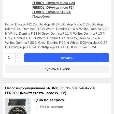
FERROLI DOMItech F24
FERROLI DIVAtop micro C24
FERROLI DOMItech F24 D
FERROLI DIVAtop micro F24
FERROLI DIVAtop ST C24
Подробнее
FERROLI DIVAtop ST F24
FERROLI DOMINA C13 N
Ferroli Divatop HC 24, Divatop HF 24, Divatop Micro C 24, Divatop
FERROLI DOMINA C16 N
Micro F 24, Domina C 13 N White, Domina C 16 N White, Domina C 20
FERROLI DOMINA C20 N
N White, Domina F 11 N Grey, Domina F 11 N White, Domina F 13 N
FERROLI DOMINA F13 N
Grey, Domina F 13 N White, Domina F 16 N Grey, Domina F 16 N
FERROLI DOMINA F16 N
White, Domina F 20 N Grey, Domina F 20 N White, DOMIproject C 24
FERROLI DOMINA F20 N
D, DOMIproject C 24, DOMIproject F 24 D, DOMIproject F 24
FERROLI DOMINA F24 N
FERROLI DOMIproject C24
FERROLI DOMIproject C24 D
КУПИТЬ
FERROLI DOMIproject F24
FERROLI DOMIproject F24 D
Купить в 1 клик
Насос циркуляционный GRUNDFOS 15-50 (39404220)
FERROLI (может стоять насос WILO!)
цена по запросу
Нет в наличии