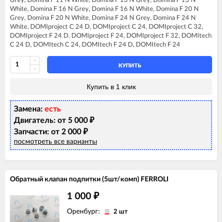
Grey, Domina F 11 N White, Domina F 13 N Grey, Domina F 13 N
FERROLI DIVAtop C24
White, Domina F 16 N Grey, Domina F 16 N White, Domina F 20 N
FERROLI DIVAtop F24
Grey, Domina F 20 N White, Domina F 24 N Grey, Domina F 24 N
FERROLI DIVAtop HC24
White, DOMIproject C 24 D, DOMIproject C 24, DOMIproject C 32,
FERROLI DIVAtop HF24
DOMIproject F 24 D, DOMIproject F 24, DOMIproject F 32, DOMItech
FERROLI DIVAtop Low Nox C24
C 24 D, DOMItech C 24, DOMItech F 24 D, DOMItech F 24
FERROLI DIVAtop Low Nox F24
FERROLI DIVAtop micro C24
FERROLI DIVAtop micro F24
КУПИТЬ
FERROLI DIVAtop micro LN C24
FERROLI DIVAtop micro LN F24
Купить в 1 клик
FERROLI DIVAtop ST C24
FERROLI DIVAtop ST F24
Замена:
есть
FERROLI DOMIcompact C24
FERROLI DOMIcompact C30
Двигатель: от 5 000
₽
FERROLI DOMIcompact C30 D
Запчасти: от 2 000
₽
FERROLI DOMIcompact F24
посмотреть все варианты
FERROLI DOMIcompact F24 B
FERROLI DOMIcompact F24 D
FERROLI DOMIcompact F30
FERROLI DOMIcompact F30 D
Обратный клапан подпитки (5шт/комп) FERROLI
FERROLI DOMINA C13 N
FERROLI DOMINA C16 N
1 000
₽
FERROLI DOMINA C20 N
FERROLI DOMINA C24 N
Оренбург:
2 шт
FERROLI DOMIproject C24