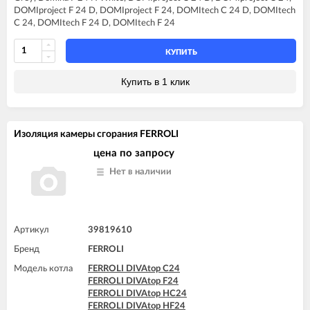
FERROLI DIVAtech D F24
DOMIproject F 24 D, DOMIproject F 24, DOMItech C 24 D, DOMItech
FERROLI DIVAtech D HF24
C 24, DOMItech F 24 D, DOMItech F 24
FERROLI DIVAtech F24 D
FERROLI DIVAtop C24
FERROLI DIVAtop F24
КУПИТЬ
FERROLI DIVAtop HC24
FERROLI DIVAtop HF24
Купить в 1 клик
FERROLI DIVAtop micro C24
FERROLI DIVAtop micro F24
FERROLI DIVAtop ST C24
FERROLI DIVAtop ST F24
Изоляция камеры сгорания FERROLI
FERROLI DOMINA C13 N
FERROLI DOMINA C16 N
цена по запросу
FERROLI DOMINA C20 N
Нет в наличии
FERROLI DOMINA C24 N
FERROLI DOMINA F13 N
FERROLI DOMINA F16 N
FERROLI DOMINA F20 N
FERROLI DOMINA F24 N
Артикул
39819610
FERROLI DOMIproject C24
Бренд
FERROLI
FERROLI DOMIproject C24 D
FERROLI DOMIproject F24
Модель котла
FERROLI DIVAtop C24
FERROLI DOMIproject F24 D
FERROLI DIVAtop F24
FERROLI DOMItech C24
FERROLI DIVAtop HC24
FERROLI DOMItech C24 D
FERROLI DIVAtop HF24