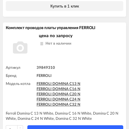
FERROLI DOMIcompact F30
Купить в 1 клик
FERROLI DOMIcompact F30 B
FERROLI DOMIcompact F30 D
FERROLI DOMINA C13 N
FERROLI DOMINA C16 N
Комплект проводов платы управления FERROLI
FERROLI DOMINA C20 N
FERROLI DOMINA C24 N
цена по запросу
FERROLI DOMINA C32 N
Нет в наличии
FERROLI DOMINA F13 N
FERROLI DOMINA F16 N
FERROLI DOMINA F20 N
FERROLI DOMINA F24 N
FERROLI DOMINA F32 N
Артикул
39849310
FERROLI DOMIproject C24
Бренд
FERROLI
FERROLI DOMIproject C24 D
FERROLI DOMIproject C32
Модель котла
FERROLI DOMINA C13 N
FERROLI DOMIproject C32 D
FERROLI DOMINA C16 N
FERROLI DOMIproject F24
FERROLI DOMINA C20 N
FERROLI DOMIproject F24 D
FERROLI DOMINA C24 N
FERROLI DOMIproject F32
FERROLI DOMINA C32 N
FERROLI DOMIproject F32 D
FERROLI DOMItech C24
Ferroli Domina C 13 N White, Domina C 16 N White, Domina C 20 N
FERROLI DOMItech C24 D
White, Domina C 24 N White, Domina C 32 N White
FERROLI DOMItech C32
FERROLI DOMItech C32 D