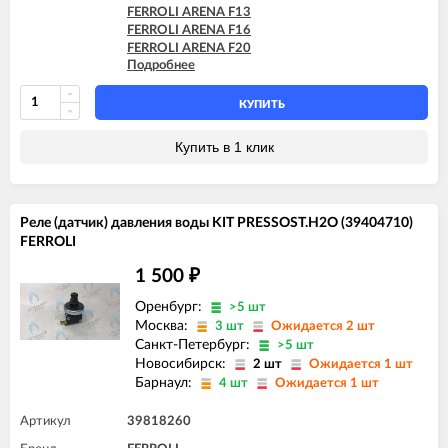
FERROLI ARENA F13
FERROLI ARENA F16
FERROLI ARENA F20
Подробнее
FERROLI ARENA F24
FERROLI DIVAproject F24
FERROLI DOMINA C13 N
КУПИТЬ
FERROLI DOMINA C16 N
FERROLI DOMINA C20 N
Купить в 1 клик
FERROLI DOMINA C24 N
FERROLI DOMINA C32 N
FERROLI DOMINA F13 N
FERROLI DOMINA F16 N
Реле (датчик) давления воды KIT PRESSOST.H2O (39404710)
FERROLI DOMINA F20 N
FERROLI
FERROLI DOMINA F24 N
FERROLI DOMINA F32 N
1 500
₽
Оренбург:
>5 шт
Москва:
3 шт
Ожидается 2 шт
Санкт-Петербург:
>5 шт
Новосибирск:
2 шт
Ожидается 1 шт
Барнаул:
4 шт
Ожидается 1 шт
Артикул
39818260