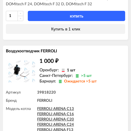
FERROLI DOMIproject C32
DOMItech F 24, DOMItech F 32 D, DOMItech F 32
FERROLI DOMIproject C32 D
FERROLI DOMIproject F24
FERROLI DOMIproject F24 D
КУПИТЬ
FERROLI DOMIproject F32
FERROLI DOMIproject F32 D
Купить в 1 клик
FERROLI DOMItech C24
FERROLI DOMItech C24 D
FERROLI DOMItech C32
FERROLI DOMItech C32 D
Воздухоотводчик FERROLI
FERROLI DOMItech F24
FERROLI DOMItech F24 D
1 000
₽
FERROLI DOMItech F32
FERROLI DOMItech F32 D
Оренбург:
1 шт
Санкт-Петербург:
>5 шт
Барнаул:
Ожидается >5 шт
Артикул
39818220
Бренд
FERROLI
Модель котла
FERROLI ARENA C13
FERROLI ARENA C16
FERROLI ARENA C20
FERROLI ARENA C24
FERROLI ARENA F13