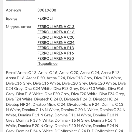
Артикул
39819600
Бренд
FERROLI
Модель котла
FERROLI ARENA C13
FERROLI ARENA C16
FERROLI ARENA C20
FERROLI ARENA C24
FERROLI ARENA F13
FERROLI ARENA F16
FERROLI ARENA F20
Подробнее
FERROLI ARENA F24
FERROLI DIVA C13
Ferroli Arena C 13, Arena C 16, Arena C 20, Arena C 24, Arena F 13,
FERROLI DIVA C16
Arena F 16, Arena F 20, Arena F 24, Diva C13 Grey, Diva C13 White,
FERROLI DIVA C20
Diva C16 Grey, Diva C16 White, Diva C20 Grey, Diva C20 White, Diva
FERROLI DIVA C24
C24 Grey, Diva C24 White, Diva F13 Grey, Diva F13 White, Diva F16
FERROLI DIVA F13
Grey, Diva F16 White, Diva F20 Grey, Diva F20 White, Diva F24 Grey,
FERROLI DIVA F16
Diva F24 White, Divatech C 24 D, Divatech F 24 D, Divatop HC 24,
FERROLI DIVA F20
Divatop HF 24, Divatop Micro C 24, Divatop Micro F 24, Domina C 13
FERROLI DIVA F24
N White, Domina C 16 N White, Domina C 20 N White, Domina C 24 N
FERROLI DIVA HC24
White, Domina F 11 N Grey, Domina F 11 N White, Domina F 13 N
FERROLI DIVA HF24
Grey, Domina F 13 N White, Domina F 16 N Grey, Domina F 16 N
FERROLI DIVAproject F24
White, Domina F 20 N Grey, Domina F 20 N White, Domina F 24 N
FERROLI DIVAtech C24 D
Grey, Domina F 24 N White, DOMIproject C 24 D, DOMIproject C 24,