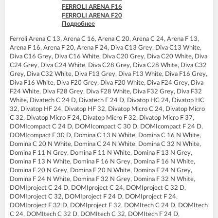
FERROLI ARENA F16
FERROLI ARENA F20
Подробнее
FERROLI ARENA F24
FERROLI BLUEHELIX PRO 25 C
Ferroli Arena C 13, Arena C 16, Arena C 20, Arena C 24, Arena F 13,
FERROLI BLUEHELIX PRO 32 C
Arena F 16, Arena F 20, Arena F 24, Diva C13 Grey, Diva C13 White,
FERROLI BLUEHELIX TECH 18A-E
Diva C16 Grey, Diva C16 White, Diva C20 Grey, Diva C20 White, Diva
FERROLI BLUEHELIX TECH 25 A
C24 Grey, Diva C24 White, Diva C28 Grey, Diva C28 White, Diva C32
FERROLI BLUEHELIX TECH 25A-E
Grey, Diva C32 White, Diva F13 Grey, Diva F13 White, Diva F16 Grey,
FERROLI BLUEHELIX TECH 25C
Diva F16 White, Diva F20 Grey, Diva F20 White, Diva F24 Grey, Diva
FERROLI BLUEHELIX TECH 35 A
F24 White, Diva F28 Grey, Diva F28 White, Diva F32 Grey, Diva F32
FERROLI BLUEHELIX TECH 35A-E
White, Divatech C 24 D, Divatech F 24 D, Divatop HC 24, Divatop HC
FERROLI BLUEHELIX TECH 35C
32, Divatop HF 24, Divatop HF 32, Divatop Micro C 24, Divatop Micro
FERROLI DIVA C13
C 32, Divatop Micro F 24, Divatop Micro F 32, Divatop Micro F 37,
FERROLI DIVA C16
DOMIcompact C 24 D, DOMIcompact C 30 D, DOMIcompact F 24 D,
FERROLI DIVA C20
DOMIcompact F 30 D, Domina C 13 N White, Domina C 16 N White,
FERROLI DIVA C24
Domina C 20 N White, Domina C 24 N White, Domina C 32 N White,
FERROLI DIVA C28
Domina F 11 N Grey, Domina F 11 N White, Domina F 13 N Grey,
FERROLI DIVA C32
Domina F 13 N White, Domina F 16 N Grey, Domina F 16 N White,
FERROLI DIVA F13
Domina F 20 N Grey, Domina F 20 N White, Domina F 24 N Grey,
FERROLI DIVA F16
Domina F 24 N White, Domina F 32 N Grey, Domina F 32 N White,
FERROLI DIVA F20
DOMIproject C 24 D, DOMIproject C 24, DOMIproject C 32 D,
FERROLI DIVA F24
DOMIproject C 32, DOMIproject F 24 D, DOMIproject F 24,
FERROLI DIVA F28
DOMIproject F 32 D, DOMIproject F 32, DOMItech C 24 D, DOMItech
FERROLI DIVA F32
C 24, DOMItech C 32 D, DOMItech C 32, DOMItech F 24 D,
FERROLI DIVA F37