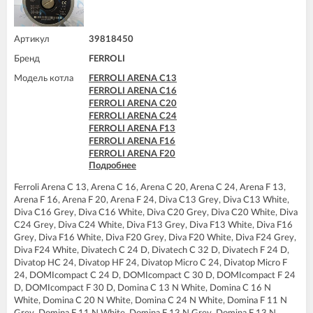
Артикул
39818450
Бренд
FERROLI
Модель котла
FERROLI ARENA C13
FERROLI ARENA C16
FERROLI ARENA C20
FERROLI ARENA C24
FERROLI ARENA F13
FERROLI ARENA F16
FERROLI ARENA F20
Подробнее
FERROLI ARENA F24
FERROLI BLUEHELIX PRO 25 C
Ferroli Arena C 13, Arena C 16, Arena C 20, Arena C 24, Arena F 13,
FERROLI BLUEHELIX TECH 25 A
Arena F 16, Arena F 20, Arena F 24, Diva C13 Grey, Diva C13 White,
FERROLI BLUEHELIX TECH 25C
Diva C16 Grey, Diva C16 White, Diva C20 Grey, Diva C20 White, Diva
FERROLI DIVA C13
C24 Grey, Diva C24 White, Diva F13 Grey, Diva F13 White, Diva F16
FERROLI DIVA C16
Grey, Diva F16 White, Diva F20 Grey, Diva F20 White, Diva F24 Grey,
FERROLI DIVA C20
Diva F24 White, Divatech C 24 D, Divatech C 32 D, Divatech F 24 D,
FERROLI DIVA C24
Divatop HC 24, Divatop HF 24, Divatop Micro C 24, Divatop Micro F
FERROLI DIVA F13
24, DOMIcompact C 24 D, DOMIcompact C 30 D, DOMIcompact F 24
FERROLI DIVA F16
D, DOMIcompact F 30 D, Domina C 13 N White, Domina C 16 N
FERROLI DIVA F20
White, Domina C 20 N White, Domina C 24 N White, Domina F 11 N
FERROLI DIVA F24