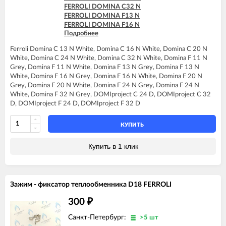
FERROLI DOMINA C32 N
FERROLI DOMINA F13 N
FERROLI DOMINA F16 N
Подробнее
FERROLI DOMINA F20 N
FERROLI DOMINA F24 N
Ferroli Domina C 13 N White, Domina C 16 N White, Domina C 20 N
FERROLI DOMINA F32 N
White, Domina C 24 N White, Domina C 32 N White, Domina F 11 N
FERROLI DOMIproject C24 D
Grey, Domina F 11 N White, Domina F 13 N Grey, Domina F 13 N
FERROLI DOMIproject C32
White, Domina F 16 N Grey, Domina F 16 N White, Domina F 20 N
FERROLI DOMIproject C32 D
Grey, Domina F 20 N White, Domina F 24 N Grey, Domina F 24 N
FERROLI DOMIproject F24 D
White, Domina F 32 N Grey, DOMIproject C 24 D, DOMIproject C 32
FERROLI DOMIproject F32
D, DOMIproject F 24 D, DOMIproject F 32 D
FERROLI DOMIproject F32 D
КУПИТЬ
Купить в 1 клик
Зажим - фиксатор теплообменника D18 FERROLI
300
₽
Санкт-Петербург:
>5 шт