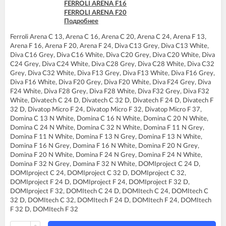
FERROLI DIVAtop micro F32
FERROLI ARENA F16
FERROLI DIVAtop micro F37
FERROLI ARENA F20
FERROLI DIVAtop micro LN C24
Подробнее
FERROLI ARENA F24
FERROLI DIVAtop micro LN C32
FERROLI DIVA C13
FERROLI DIVAtop micro LN F24
Ferroli Arena C 13, Arena C 16, Arena C 20, Arena C 24, Arena F 13,
FERROLI DIVA C16
FERROLI DIVAtop micro LN F32
Arena F 16, Arena F 20, Arena F 24, Diva C13 Grey, Diva C13 White,
FERROLI DIVA C20
FERROLI DIVAtop ST C24
Diva C16 Grey, Diva C16 White, Diva C20 Grey, Diva C20 White, Diva
FERROLI DIVA C24
FERROLI DIVAtop ST C32
C24 Grey, Diva C24 White, Diva C28 Grey, Diva C28 White, Diva C32
FERROLI DIVA C28
FERROLI DIVAtop ST F24
Grey, Diva C32 White, Diva F13 Grey, Diva F13 White, Diva F16 Grey,
FERROLI DIVA C32
FERROLI DIVAtop ST F32
Diva F16 White, Diva F20 Grey, Diva F20 White, Diva F24 Grey, Diva
FERROLI DIVA F13
FERROLI DOMIcompact C24
F24 White, Diva F28 Grey, Diva F28 White, Diva F32 Grey, Diva F32
FERROLI DIVA F16
FERROLI DOMIcompact C30
White, Divatech C 24 D, Divatech C 32 D, Divatech F 24 D, Divatech F
FERROLI DIVA F20
FERROLI DOMIcompact C30 D
32 D, Divatop Micro F 24, Divatop Micro F 32, Divatop Micro F 37,
FERROLI DIVA F24
FERROLI DOMIcompact F24
Domina C 13 N White, Domina C 16 N White, Domina C 20 N White,
FERROLI DIVA F28
FERROLI DOMIcompact F24 B
Domina C 24 N White, Domina C 32 N White, Domina F 11 N Grey,
FERROLI DIVA F32
FERROLI DOMIcompact F24 D
Domina F 11 N White, Domina F 13 N Grey, Domina F 13 N White,
FERROLI DIVA F37
FERROLI DOMIcompact F30
Domina F 16 N Grey, Domina F 16 N White, Domina F 20 N Grey,
FERROLI DIVAproject F24
FERROLI DOMIcompact F30 B
Domina F 20 N White, Domina F 24 N Grey, Domina F 24 N White,
FERROLI DIVAtech C24 D
FERROLI DOMIcompact F30 D
Domina F 32 N Grey, Domina F 32 N White, DOMIproject C 24 D,
FERROLI DIVAtech C32 D
FERROLI DOMINA C13 N
DOMIproject C 24, DOMIproject C 32 D, DOMIproject C 32,
FERROLI DIVAtech F24 D
FERROLI DOMINA C16 N
DOMIproject F 24 D, DOMIproject F 24, DOMIproject F 32 D,
FERROLI DIVAtech F32 D
FERROLI DOMINA C20 N
DOMIproject F 32, DOMItech C 24 D, DOMItech C 24, DOMItech C
FERROLI DIVAtop C24
FERROLI DOMINA C24 N
32 D, DOMItech C 32, DOMItech F 24 D, DOMItech F 24, DOMItech
FERROLI DIVAtop C32
FERROLI DOMINA C32 N
F 32 D, DOMItech F 32
FERROLI DIVAtop F24
FERROLI DOMINA F13 N
FERROLI DIVAtop F32