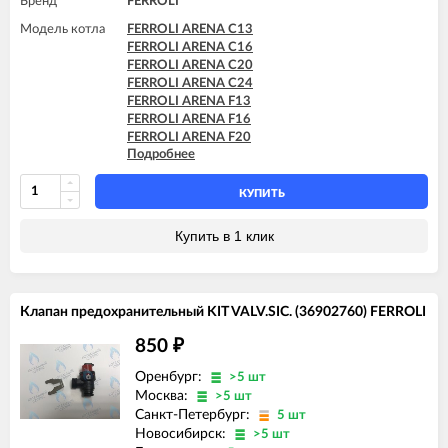
Бренд
FERROLI
Модель котла
FERROLI ARENA C13
FERROLI ARENA C16
FERROLI ARENA C20
FERROLI ARENA C24
FERROLI ARENA F13
FERROLI ARENA F16
FERROLI ARENA F20
Подробнее
FERROLI ARENA F24
FERROLI BLUEHELIX PRO 25 C
FERROLI BLUEHELIX PRO 32 C
КУПИТЬ
FERROLI BLUEHELIX TECH 18A-E
FERROLI BLUEHELIX TECH 25 A
Купить в 1 клик
FERROLI BLUEHELIX TECH 25A-E
FERROLI BLUEHELIX TECH 25C
FERROLI BLUEHELIX TECH 35 A
FERROLI BLUEHELIX TECH 35A-E
Клапан предохранительный KIT VALV.SIC. (36902760) FERROLI
FERROLI BLUEHELIX TECH 35C
FERROLI DIVA C13
850
₽
FERROLI DIVA C16
FERROLI DIVA C20
Оренбург:
>5 шт
FERROLI DIVA C24
Москва:
>5 шт
FERROLI DIVA C28
Санкт-Петербург:
5 шт
FERROLI DIVA C32
Новосибирск:
>5 шт
FERROLI DIVA F13