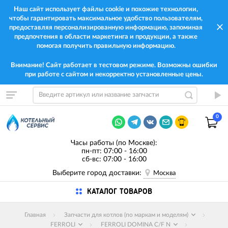
Наш сайт использует файлы cookie и похожие технологии,
чтобы гарантировать максимальное удобство пользователям,
предоставляя персонализированную информацию, запоминая
предпочтения в области маркетинга и продукции, а также
помогая получить правильную информацию.
Внимание! Сайт работает в тестовом режиме. Возможны ошибки
при работе с сайтом и некорректно установленные цены.
0
Часы работы (по Москве):
пн-пт: 07:00 - 16:00
сб-вс: 07:00 - 16:00
Выберите город доставки:
Москва
КАТАЛОГ ТОВАРОВ
Главная
Запчасти для котлов (по маркам и моделям)
FERROLI
FERROLI DOMINA C/F N