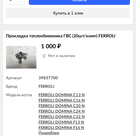
FERROLI DOMIproject F32 D
КУПИТЬ
FERROLI DOMItech C24
FERROLI DOMItech C24 D
Купить в 1 клик
FERROLI DOMItech C32
FERROLI DOMItech C32 D
FERROLI DOMItech F24
FERROLI DOMItech F24 D
Прокладка теплообменника ГВС (20шт/комп) FERROLI
FERROLI DOMItech F32
FERROLI DOMItech F32 D
1 000
₽
Нет в наличии
Артикул
39837700
Бренд
FERROLI
Модель котла
FERROLI DOMINA C13 N
FERROLI DOMINA C16 N
FERROLI DOMINA C20 N
FERROLI DOMINA C24 N
FERROLI DOMINA C32 N
FERROLI DOMINA F13 N
FERROLI DOMINA F16 N
Подробнее
FERROLI DOMINA F20 N