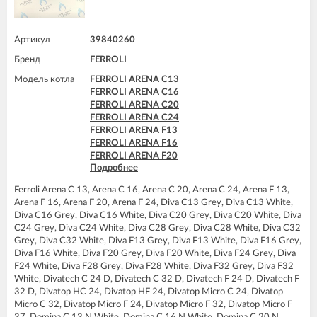
Артикул
39840260
Бренд
FERROLI
Модель котла
FERROLI ARENA C13
FERROLI ARENA C16
FERROLI ARENA C20
FERROLI ARENA C24
FERROLI ARENA F13
FERROLI ARENA F16
FERROLI ARENA F20
Подробнее
FERROLI ARENA F24
FERROLI DIVA C13
Ferroli Arena C 13, Arena C 16, Arena C 20, Arena C 24, Arena F 13,
FERROLI DIVA C16
Arena F 16, Arena F 20, Arena F 24, Diva C13 Grey, Diva C13 White,
FERROLI DIVA C20
Diva C16 Grey, Diva C16 White, Diva C20 Grey, Diva C20 White, Diva
FERROLI DIVA C24
C24 Grey, Diva C24 White, Diva C28 Grey, Diva C28 White, Diva C32
FERROLI DIVA C28
Grey, Diva C32 White, Diva F13 Grey, Diva F13 White, Diva F16 Grey,
FERROLI DIVA C32
Diva F16 White, Diva F20 Grey, Diva F20 White, Diva F24 Grey, Diva
FERROLI DIVA F13
F24 White, Diva F28 Grey, Diva F28 White, Diva F32 Grey, Diva F32
FERROLI DIVA F16
White, Divatech C 24 D, Divatech C 32 D, Divatech F 24 D, Divatech F
FERROLI DIVA F20
32 D, Divatop HC 24, Divatop HF 24, Divatop Micro C 24, Divatop
FERROLI DIVA F24
Micro C 32, Divatop Micro F 24, Divatop Micro F 32, Divatop Micro F
FERROLI DIVA F28