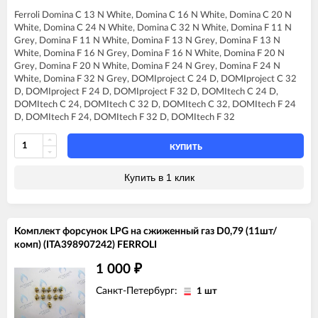
FERROLI DOMINA F24 N
Ferroli Domina C 13 N White, Domina C 16 N White, Domina C 20 N
FERROLI DOMINA F32 N
White, Domina C 24 N White, Domina C 32 N White, Domina F 11 N
FERROLI DOMIproject C24 D
Grey, Domina F 11 N White, Domina F 13 N Grey, Domina F 13 N
FERROLI DOMIproject C32
White, Domina F 16 N Grey, Domina F 16 N White, Domina F 20 N
FERROLI DOMIproject C32 D
Grey, Domina F 20 N White, Domina F 24 N Grey, Domina F 24 N
FERROLI DOMIproject F24 D
White, Domina F 32 N Grey, DOMIproject C 24 D, DOMIproject C 32
FERROLI DOMIproject F32
D, DOMIproject F 24 D, DOMIproject F 32 D, DOMItech C 24 D,
FERROLI DOMIproject F32 D
DOMItech C 24, DOMItech C 32 D, DOMItech C 32, DOMItech F 24
FERROLI DOMItech C24
D, DOMItech F 24, DOMItech F 32 D, DOMItech F 32
FERROLI DOMItech C24 D
FERROLI DOMItech C32
FERROLI DOMItech C32 D
КУПИТЬ
FERROLI DOMItech F24
FERROLI DOMItech F24 D
Купить в 1 клик
FERROLI DOMItech F32
FERROLI DOMItech F32 D
Комплект форсунок LPG на сжиженный газ D0,79 (11шт/
комп) (ITA398907242) FERROLI
1 000
₽
Санкт-Петербург:
1 шт