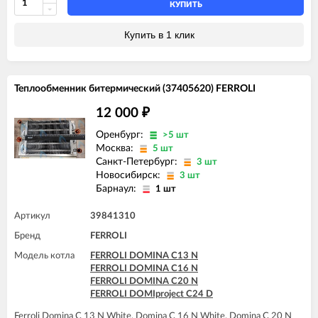
КУПИТЬ
FERROLI DOMItech F24
FERROLI DOMItech F24 D
Купить в 1 клик
FERROLI DOMItech F32
FERROLI DOMItech F32 D
Теплообменник битермический (37405620) FERROLI
12 000
₽
Оренбург:
>5 шт
Москва:
5 шт
Санкт-Петербург:
3 шт
Новосибирск:
3 шт
Барнаул:
1 шт
Артикул
39841310
Бренд
FERROLI
Модель котла
FERROLI DOMINA C13 N
FERROLI DOMINA C16 N
FERROLI DOMINA C20 N
FERROLI DOMIproject C24 D
Ferroli Domina C 13 N White, Domina C 16 N White, Domina C 20 N