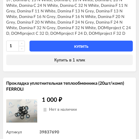
37, Domina C 13 N White, Domina C 16 N White, Domina C 20 N
FERROLI DIVA F32
White, Domina C 24 N White, Domina C 32 N White, Domina F 11 N
FERROLI DIVA F37
Grey, Domina F 11 N White, Domina F 13 N Grey, Domina F 13 N
FERROLI DIVA HC24
White, Domina F 16 N Grey, Domina F 16 N White, Domina F 20 N
FERROLI DIVA HF24
Grey, Domina F 20 N White, Domina F 24 N Grey, Domina F 24 N
FERROLI DIVA HF32
White, Domina F 32 N Grey, Domina F 32 N White, DOMIproject C 24
FERROLI DIVAproject F24
D, DOMIproject C 32 D, DOMIproject F 24 D, DOMIproject F 32 D
FERROLI DIVAtech C24 D
FERROLI DIVAtech C32 D
FERROLI DIVAtech D C24
КУПИТЬ
FERROLI DIVAtech D C32
FERROLI DIVAtech D F24
Купить в 1 клик
FERROLI DIVAtech D F32
FERROLI DIVAtech D F37
FERROLI DIVAtech D HF24
FERROLI DIVAtech D HF32
Прокладка уплотнительная теплообменника (20шт/комп)
FERROLI DIVAtech F24 D
FERROLI
FERROLI DIVAtech F32 D
FERROLI DIVAtop HC24
1 000
₽
FERROLI DIVAtop HF24
FERROLI DIVAtop micro C24
Нет в наличии
FERROLI DIVAtop micro C32
FERROLI DIVAtop micro F24
FERROLI DIVAtop micro F32
FERROLI DIVAtop micro F37
Артикул
39837690
FERROLI DIVAtop micro LN C24