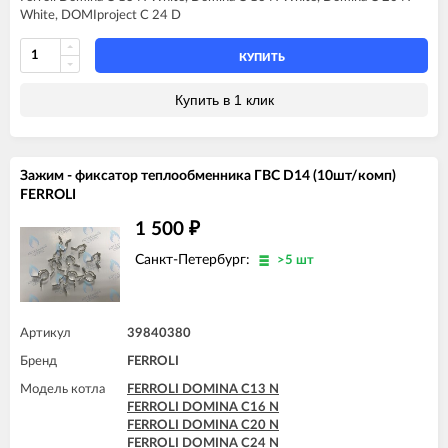
White, DOMIproject C 24 D
КУПИТЬ
Купить в 1 клик
Зажим - фиксатор теплообменника ГВС D14 (10шт/комп)
FERROLI
1 500
₽
Санкт-Петербург:
>5 шт
Артикул
39840380
Бренд
FERROLI
Модель котла
FERROLI DOMINA C13 N
FERROLI DOMINA C16 N
FERROLI DOMINA C20 N
FERROLI DOMINA C24 N