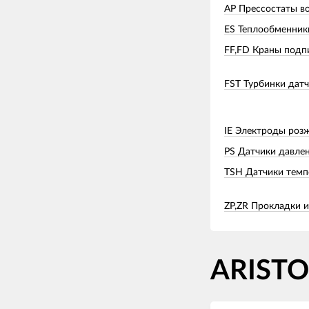
AP Прессостаты в
ES Теплообменник
FF,FD Краны подп
FST Турбинки дат
IE Электроды розж
PS Датчики давле
TSH Датчики темп
ZP,ZR Прокладки 
ARISTO