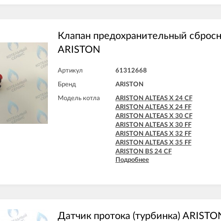
Клапан предохранительный сбросн
ARISTON
Артикул
61312668
Бренд
ARISTON
Модель котла
ARISTON ALTEAS X 24 CF
ARISTON ALTEAS X 24 FF
ARISTON ALTEAS X 30 CF
ARISTON ALTEAS X 30 FF
ARISTON ALTEAS X 32 FF
ARISTON ALTEAS X 35 FF
ARISTON BS 24 CF
Подробнее
ARISTON BS 24 FF
ARISTON BS II 15 FF
ARISTON BS II 24 CF
ARISTON BS II 24 CF-EU
ARISTON BS II 24 FF
ARISTON CARES X 15 CF
ARISTON CARES X 15 FF
Датчик протока (турбинка) ARISTO