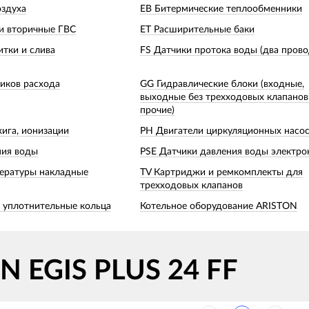
оздуха
EB Битермические теплообменники
и вторичные ГВС
ET Расширительные баки
итки и слива
FS Датчики протока воды (два прово
чиков расхода
GG Гидравлические блоки (входные,
выходные без трехходовых клапанов
прочие)
ига, ионизации
PH Двигатели циркуляционных насо
ния воды
PSE Датчики давления воды электр
ературы накладные
TV Картриджи и ремкомплекты для
трехходовых клапанов
и уплотнительные кольца
Котельное оборудование ARISTON
N EGIS PLUS 24 FF