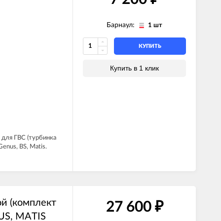
Барнаул:
1 шт
КУПИТЬ
Купить в 1 клик
 для ГВС (турбинка
enus, BS, Matis.
й (комплект
27 600
₽
LUS, MATIS