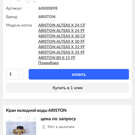
Артикул
60000898
Бренд
ARISTON
Модель котла
ARISTON ALTEAS X 24 CF
ARISTON ALTEAS X 24 FF
ARISTON ALTEAS X 30 CF
ARISTON ALTEAS X 30 FF
ARISTON ALTEAS X 32 FF
ARISTON ALTEAS X 35 FF
ARISTON BS II 15 FF
Подробнее
ARISTON BS II 24 CF
ARISTON BS II 24 CF-EU
ARISTON BS II 24 FF
КУПИТЬ
ARISTON CARES X 15 CF
ARISTON CARES X 15 FF
Купить в 1 клик
ARISTON CARES X 18 FF
ARISTON CARES X 24 CF
ARISTON CARES X 24 FF
ARISTON CARES X SYSTEM 24 CF
Кран холодной воды ARISTON
ARISTON CARES X SYSTEM 24 FF
ARISTON CLAS EVO 24 CF
цена по запросу
ARISTON CLAS EVO 24 CF-EU
Нет в наличии
ARISTON CLAS EVO 24 FF
ARISTON CLAS EVO 24 FF TK