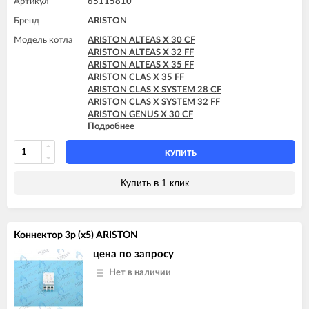
ARISTON HS X 24 CF
Артикул
65115810
ARISTON HS X 24 FF
Бренд
ARISTON
Модель котла
ARISTON ALTEAS X 30 CF
ARISTON ALTEAS X 32 FF
ARISTON ALTEAS X 35 FF
ARISTON CLAS X 35 FF
ARISTON CLAS X SYSTEM 28 CF
ARISTON CLAS X SYSTEM 32 FF
ARISTON GENUS X 30 CF
Подробнее
ARISTON GENUS X 32 FF
ARISTON GENUS X 35 FF
КУПИТЬ
Купить в 1 клик
Коннектор 3p (x5) ARISTON
цена по запросу
Нет в наличии