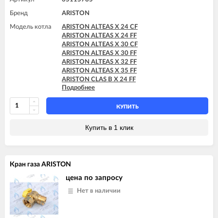
Бренд
ARISTON
Модель котла
ARISTON ALTEAS X 24 CF
ARISTON ALTEAS X 24 FF
ARISTON ALTEAS X 30 CF
ARISTON ALTEAS X 30 FF
ARISTON ALTEAS X 32 FF
ARISTON ALTEAS X 35 FF
ARISTON CLAS B X 24 FF
Подробнее
ARISTON CLAS B X 28 FF
ARISTON CLAS X 24 FF
ARISTON CLAS X 28 FF
КУПИТЬ
ARISTON CLAS X 35 FF
ARISTON CLAS X SYSTEM 24 CF
Купить в 1 клик
ARISTON CLAS X SYSTEM 24 FF
ARISTON CLAS X SYSTEM 28 CF
ARISTON CLAS X SYSTEM 28 FF
ARISTON CLAS X SYSTEM 32 FF
Кран газа ARISTON
ARISTON GENUS X 24 CF
ARISTON GENUS X 24 FF
цена по запросу
ARISTON GENUS X 30 CF
Нет в наличии
ARISTON GENUS X 30 FF
ARISTON GENUS X 32 FF
ARISTON GENUS X 35 FF