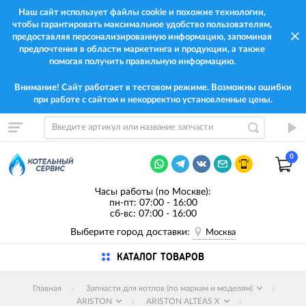
Наш сайт использует файлы cookie и похожие технологии,
чтобы гарантировать максимальное удобство пользователям,
предоставляя персонализированную информацию, запоминая
предпочтения в области маркетинга и продукции, а также
помогая получить правильную информацию.
Внимание! Сайт работает в тестовом режиме. Возможны ошибки
при работе с сайтом и некорректно установленные цены.
0
Часы работы (по Москве):
пн-пт: 07:00 - 16:00
сб-вс: 07:00 - 16:00
Выберите город доставки:
Москва
КАТАЛОГ ТОВАРОВ
Главная
Запчасти для котлов (по маркам и моделям)
ARISTON
ARISTON ALTEAS X