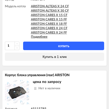
Модель котла
ARISTON ALTEAS X 24 CF
ARISTON ALTEAS X 30 CF
ARISTON CARES X 15 CF
ARISTON CARES X 15 FF
ARISTON CARES X 18 FF
ARISTON CARES X 24 CF
ARISTON CARES X 24 FF
Подробнее
ARISTON CARES X SYSTEM 24 CF
ARISTON CARES X SYSTEM 24 FF
ARISTON CLAS X SYSTEM 24 CF
КУПИТЬ
ARISTON CLAS X SYSTEM 28 CF
ARISTON GENUS X 24 CF
Купить в 1 клик
ARISTON GENUS X 30 CF
ARISTON HS X 15 CF
ARISTON HS X 15 FF
ARISTON HS X 18 FF
Корпус блока управления (rear) ARISTON
ARISTON HS X 24 CF
ARISTON HS X 24 FF
цена по запросу
Нет в наличии
Артикул
65115785