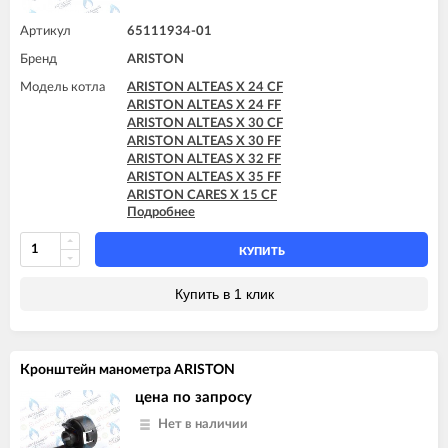
Артикул
65111934-01
Бренд
ARISTON
Модель котла
ARISTON ALTEAS X 24 CF
ARISTON ALTEAS X 24 FF
ARISTON ALTEAS X 30 CF
ARISTON ALTEAS X 30 FF
ARISTON ALTEAS X 32 FF
ARISTON ALTEAS X 35 FF
ARISTON CARES X 15 CF
Подробнее
ARISTON CARES X 15 FF
ARISTON CARES X 18 FF
ARISTON CARES X 24 CF
КУПИТЬ
ARISTON CARES X 24 FF
ARISTON CARES X SYSTEM 24 CF
Купить в 1 клик
ARISTON CARES X SYSTEM 24 FF
ARISTON CLAS B EVO 24 FF
ARISTON CLAS B EVO 28 FF
ARISTON CLAS B EVO 30 FF
Кронштейн манометра ARISTON
ARISTON CLAS B X 24 FF
ARISTON CLAS B X 28 FF
цена по запросу
ARISTON CLAS EVO 24 CF
Нет в наличии
ARISTON CLAS EVO 24 CF-EU
ARISTON CLAS EVO 24 FF