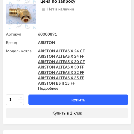
ARISTON GENUS X 24 FF
цена по запросу
ARISTON GENUS X 30 CF
Нет в наличии
ARISTON GENUS X 30 FF
ARISTON GENUS X 32 FF
ARISTON GENUS X 35 FF
Артикул
60000891
Бренд
ARISTON
Модель котла
ARISTON ALTEAS X 24 CF
ARISTON ALTEAS X 24 FF
ARISTON ALTEAS X 30 CF
ARISTON ALTEAS X 30 FF
ARISTON ALTEAS X 32 FF
ARISTON ALTEAS X 35 FF
ARISTON BS II 15 FF
Подробнее
ARISTON BS II 24 CF
ARISTON BS II 24 CF-EU
ARISTON BS II 24 FF
КУПИТЬ
ARISTON CARES X 15 CF
ARISTON CARES X 15 FF
Купить в 1 клик
ARISTON CARES X 18 FF
ARISTON CARES X 24 CF
ARISTON CARES X 24 FF
ARISTON CARES X SYSTEM 24 CF