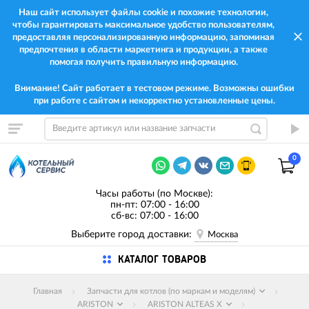
Наш сайт использует файлы cookie и похожие технологии,
чтобы гарантировать максимальное удобство пользователям,
предоставляя персонализированную информацию, запоминая
предпочтения в области маркетинга и продукции, а также
помогая получить правильную информацию.
Внимание! Сайт работает в тестовом режиме. Возможны ошибки
при работе с сайтом и некорректно установленные цены.
0
Часы работы (по Москве):
пн-пт: 07:00 - 16:00
сб-вс: 07:00 - 16:00
Выберите город доставки:
Москва
КАТАЛОГ ТОВАРОВ
Главная
Запчасти для котлов (по маркам и моделям)
ARISTON
ARISTON ALTEAS X