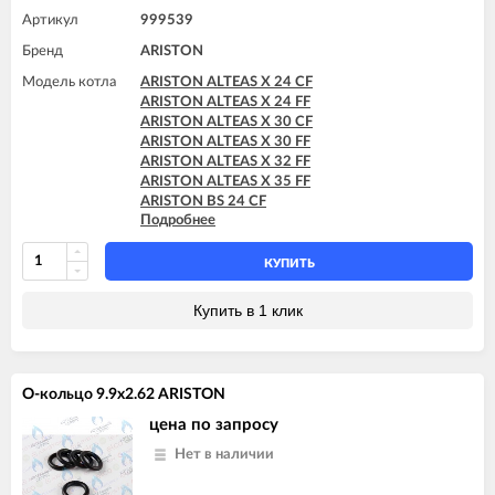
ARISTON GENUS X 30 CF
Артикул
999539
ARISTON GENUS X 30 FF
ARISTON GENUS X 32 FF
Бренд
ARISTON
ARISTON GENUS X 35 FF
Модель котла
ARISTON ALTEAS X 24 CF
ARISTON HS X 15 CF
ARISTON ALTEAS X 24 FF
ARISTON HS X 15 FF
ARISTON ALTEAS X 30 CF
ARISTON HS X 18 FF
ARISTON ALTEAS X 30 FF
ARISTON HS X 24 CF
ARISTON ALTEAS X 32 FF
ARISTON HS X 24 FF
ARISTON ALTEAS X 35 FF
ARISTON BS 24 CF
Подробнее
ARISTON BS II 24 CF
ARISTON BS II 24 CF-EU
ARISTON CARES X 15 CF
КУПИТЬ
ARISTON CARES X 15 FF
ARISTON CARES X 18 FF
Купить в 1 клик
ARISTON CARES X 24 CF
ARISTON CARES X 24 FF
ARISTON CARES X SYSTEM 24 CF
ARISTON CARES X SYSTEM 24 FF
О-кольцо 9.9x2.62 ARISTON
ARISTON CLAS 24 CF
ARISTON CLAS B 24 CF
цена по запросу
ARISTON CLAS EVO 24 CF
Нет в наличии
ARISTON CLAS EVO 24 CF-EU
ARISTON CLAS EVO 28 CF